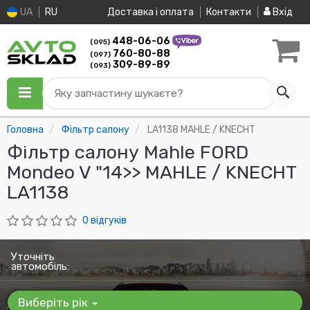
UA
RU
Доставка і оплата
Контакти
Вхід
448-06-06
(095)
760-80-88
(097)
309-89-89
(093)
Яку запчастину шукаєте?
Головна
Фільтр салону
LA1138 MAHLE / KNECHT
Фільтр салону Mahle FORD
Mondeo V "14>> MAHLE / KNECHT
LA1138
0 відгуків
Уточніть
автомобіль:
Виберіть рік