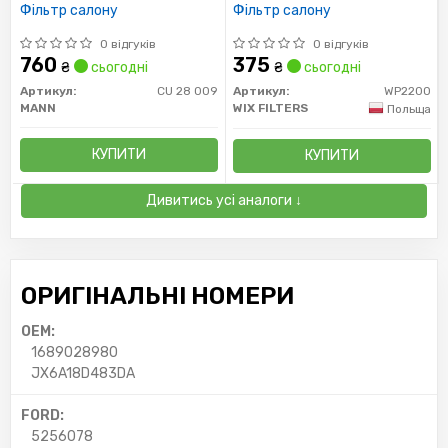
Фільтр салону
Фільтр салону
0 відгуків
0 відгуків
760
375
₴
сьогодні
₴
сьогодні
Артикул:
CU 28 009
Артикул:
WP2200
MANN
WIX FILTERS
Польща
КУПИТИ
КУПИТИ
Дивитись усі аналоги ↓
ОРИГІНАЛЬНІ НОМЕРИ
OEM:
1689028980
JX6A18D483DA
FORD:
5256078