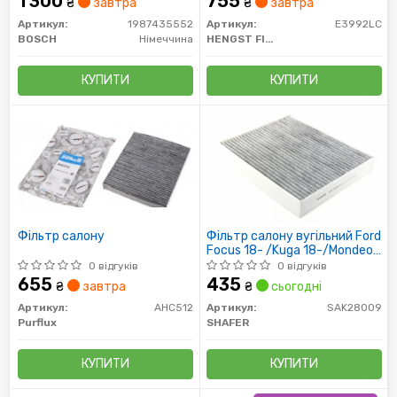
1 300
755
₴
завтра
₴
завтра
Артикул:
1987435552
Артикул:
E3992LC
BOSCH
Німеччина
HENGST FILTER
КУПИТИ
КУПИТИ
Фільтр салону
Фільтр салону вугільний Ford
Focus 18- /Kuga 18-/Mondeo
18- (USA)
0 відгуків
0 відгуків
655
435
₴
завтра
₴
сьогодні
Артикул:
AHC512
Артикул:
SAK28009
Purflux
SHAFER
КУПИТИ
КУПИТИ