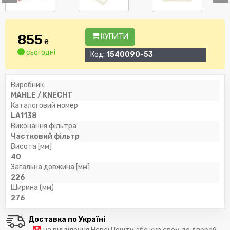
855
КУПИТИ
₴
сьогодні
Код:
1540090-53
Виробник
MAHLE / KNECHT
Каталоговий номер
LA1138
Виконання фільтра
Частковий фільтр
Висота [мм]
40
Загальна довжина [мм]
226
Ширина (мм)
276
Доставка по Україні