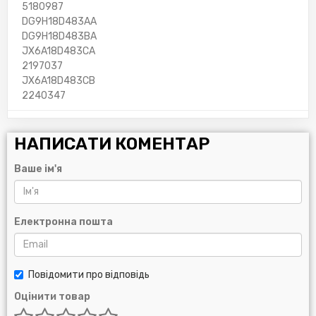
5180987
DG9H18D483AA
DG9H18D483BA
JX6A18D483CA
2197037
JX6A18D483CB
2240347
НАПИСАТИ КОМЕНТАР
Ваше ім'я
Електронна пошта
Повідомити про відповідь
Оцінити товар