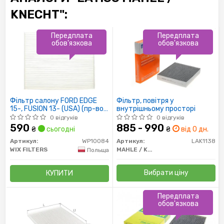
KNECHT":
Передплата
Передплата
обов'язкова
обов'язкова
Фільтр салону FORD EDGE
Фільтр, повітря у
15-, FUSION 13- (USA) (пр-во
внутрішньому просторі
WIX-FILTERS)
0 відгуків
0 відгуків
590
885 - 990
₴
сьогодні
₴
від 0 дн.
Артикул:
WP10084
Артикул:
LAK1138
WIX FILTERS
MAHLE / KNECHT
Польща
Вибрати ціну
КУПИТИ
Передплата
обов'язкова