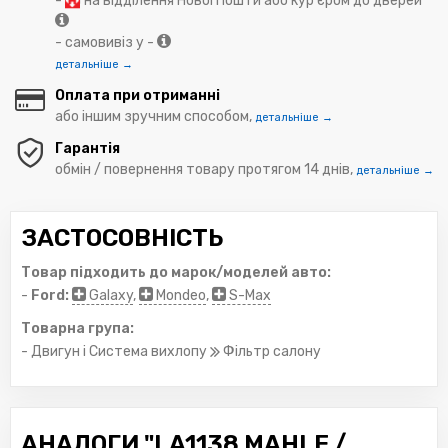
-
на відділення Нової Пошти або кур'єром до дверей
- самовивіз у -
детальніше →
Оплата при отриманні
або іншим зручним способом,
детальніше →
Гарантія
обмін / повернення товару протягом 14 днів,
детальніше →
ЗАСТОСОВНІСТЬ
Товар підходить до марок/моделей авто:
-
Ford:
Galaxy
,
Mondeo
,
S-Max
Товарна група:
- Двигун і Система вихлопу
Фільтр салону
АНАЛОГИ "LA1138 MAHLE /