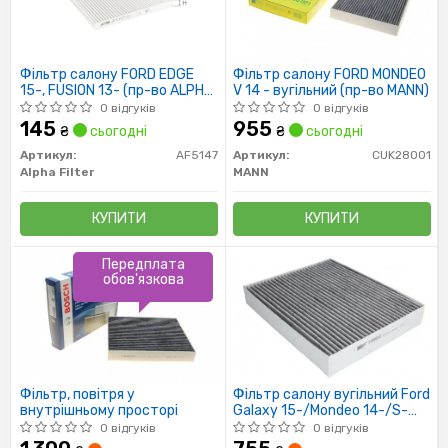
Фільтр салону FORD EDGE
Фільтр салону FORD MONDEO
15-, FUSION 13- (пр-во ALPHA
V 14 - вугільний (пр-во MANN)
FILTER)
0 відгуків
0 відгуків
145
955
₴
сьогодні
₴
сьогодні
Артикул:
AF5147
Артикул:
CUK28001
Alpha Filter
MANN
КУПИТИ
КУПИТИ
Передплата
обов'язкова
Фільтр, повітря у
Фільтр салону вугільний Ford
внутрішньому просторі
Galaxy 15-/Mondeo 14-/S-
Max 15-
0 відгуків
0 відгуків