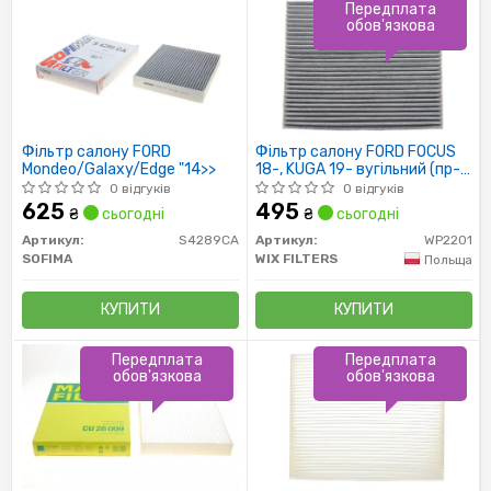
Передплата
обов'язкова
Фільтр салону FORD
Фільтр салону FORD FOCUS
Mondeo/Galaxy/Edge "14>>
18-, KUGA 19- вугільний (пр-
во WIX-FILTERS)
0 відгуків
0 відгуків
625
495
₴
сьогодні
₴
сьогодні
Артикул:
S4289CA
Артикул:
WP2201
SOFIMA
WIX FILTERS
Польща
КУПИТИ
КУПИТИ
Передплата
Передплата
обов'язкова
обов'язкова