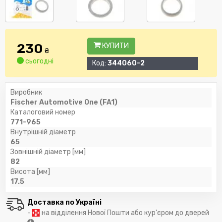
230
КУПИТИ
₴
сьогодні
Код:
344060-2
Виробник
Fischer Automotive One (FA1)
Каталоговий номер
771-965
Внутрішній діаметр
65
Зовнішній діаметр [мм]
82
Висота [мм]
17.5
Доставка по Україні
-
на відділення Нової Пошти або кур'єром до дверей