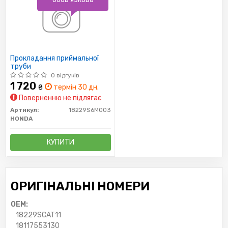
Прокладання приймальної
труби
0 відгуків
1 720
₴
термін 30 дн.
Поверненню не підлягає
Артикул:
18229S6M003
HONDA
КУПИТИ
ОРИГІНАЛЬНІ НОМЕРИ
OEM:
18229SCAT11
18117553130