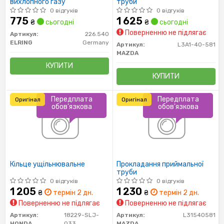
вихлопного газу
труби
0 відгуків
0 відгуків
775
1 625
₴
сьогодні
₴
сьогодні
Поверненню не підлягає
Артикул:
226.540
ELRING
Germany
Артикул:
L3A1-40-581
MAZDA
КУПИТИ
КУПИТИ
Передплата
Передплата
Оригінал
Оригінал
обов'язкова
обов'язкова
Кільце ущільнювальне
Прокладання приймальної
труби
0 відгуків
0 відгуків
1 205
1 230
₴
термін 2 дн.
₴
термін 2 дн.
Поверненню не підлягає
Поверненню не підлягає
Артикул:
18229-SLJ-
Артикул:
L31540581
HONDA
033
MAZDA