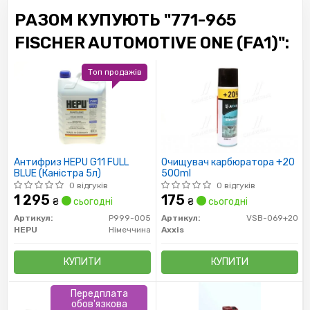
РАЗОМ КУПУЮТЬ "771-965
FISCHER AUTOMOTIVE ONE (FA1)":
Топ продажів
Антифриз HEPU G11 FULL
Очищувач карбюратора +20
BLUE (Каністра 5л)
500ml
0 відгуків
0 відгуків
1 295
175
₴
сьогодні
₴
сьогодні
Артикул:
P999-005
Артикул:
VSB-069+20
HEPU
Німеччина
Axxis
КУПИТИ
КУПИТИ
Передплата
обов'язкова