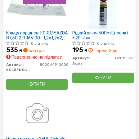
Кільця поршневі FORD/MAZDA
Рідкий ключ 500ml (носик)
87,50 2,0 16V 00- 1,2x1,2x2,5
+20 Univ
(вир-во KS)
0 відгуків
0 відгуків
535
195
₴
завтра
₴
термін 2 дн.
Поверненню не підлягає
Артикул:
G2012500
Axxis
Артикул:
800044910000
KOLBENSCHMIDT
КУПИТИ
КУПИТИ
Олива моторна XEDOZ FE 5W-