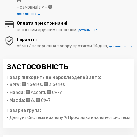
- самовивіз у -
детальніше →
Оплата при отриманні
або іншим зручним способом,
детальніше →
Гарантія
обмін / повернення товару протягом 14 днів,
детальніше →
ЗАСТОСОВНІСТЬ
Товар підходить до марок/моделей авто:
-
BMW:
1 Series
,
3 Series
-
Honda:
Accord
,
CR-V
-
Mazda:
6
,
CX-7
Товарна група:
- Двигун і Система вихлопу
Прокладки вихлопної системи