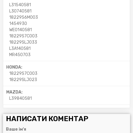
L31540581
L30740581
18229S6M003
1454930
WE0140581
18229S7C003
18229SLJ033
L3A140581
MR450703
HONDA:
18229S7C003
18229SLJ023
MAZDA:
L39840581
НАПИСАТИ КОМЕНТАР
Ваше ім'я