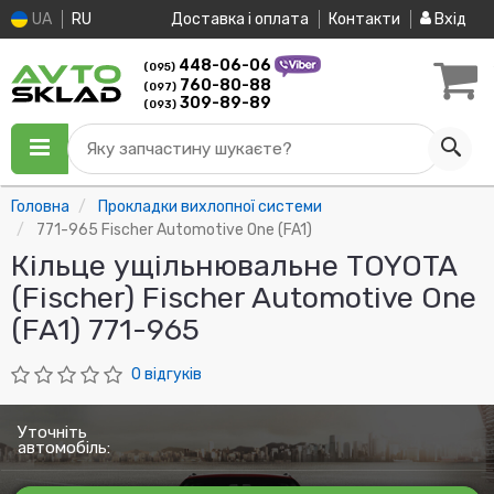
UA
RU
Доставка і оплата
Контакти
Вхід
448-06-06
(095)
760-80-88
(097)
309-89-89
(093)
Яку запчастину шукаєте?
Головна
Прокладки вихлопної системи
771-965 Fischer Automotive One (FA1)
Кільце ущільнювальне TOYOTA
(Fischer) Fischer Automotive One
(FA1) 771-965
0 відгуків
Уточніть
автомобіль: