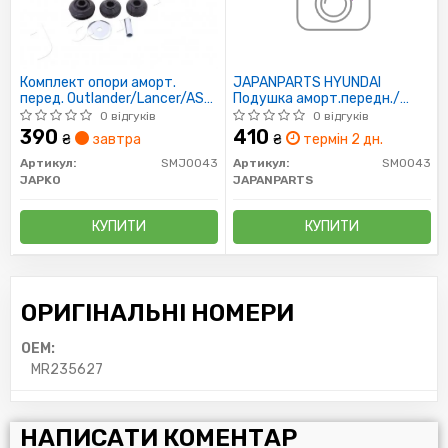
Комплект опори аморт.
JAPANPARTS HYUNDAI
перед. Outlander/Lancer/ASX
Подушка аморт.передн./
03-/Sonata 98-/Peugeot
задн.Sonata,Kia Magentis 98-
0 відгуків
0 відгуків
4007 07-
390
410
₴
завтра
₴
термін 2 дн.
Артикул:
SMJ0043
Артикул:
SM0043
JAPKO
JAPANPARTS
КУПИТИ
КУПИТИ
ОРИГІНАЛЬНІ НОМЕРИ
OEM:
MR235627
НАПИСАТИ КОМЕНТАР