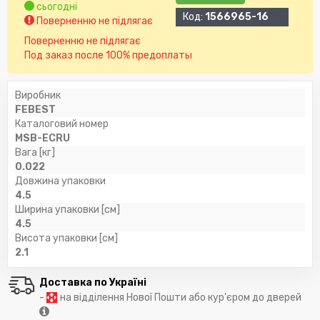
сьогодні
Код:
1566965-16
Поверненню не підлягає
Поверненню не підлягає
Под заказ после 100% предоплаты
Виробник
FEBEST
Каталоговий номер
MSB-ECRU
Вага [кг]
0.022
Довжина упаковки
4.5
Ширина упаковки [см]
4.5
Висота упаковки [см]
2.1
Доставка по Україні
-
на відділення Нової Пошти або кур'єром до дверей