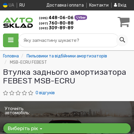
UA
RU
Доставка і оплата
Контакти
Вхід
448-06-06
(095)
760-80-88
(097)
309-89-89
(093)
Яку запчастину шукаєте?
Головна
Пильовики та відбійники амортизаторів
MSB-ECRU FEBEST
Втулка заднього амортизатора
FEBEST MSB-ECRU
0 відгуків
Уточніть
автомобіль:
Виберіть рік