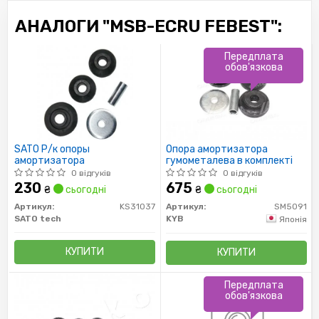
АНАЛОГИ "MSB-ECRU FEBEST":
Передплата
обов'язкова
SATO Р/к опоры
Опора амортизатора
амортизатора
гумометалева в комплекті
0 відгуків
0 відгуків
230
675
₴
сьогодні
₴
сьогодні
Артикул:
KS31037
Артикул:
SM5091
SATO tech
KYB
Японія
КУПИТИ
КУПИТИ
Передплата
обов'язкова