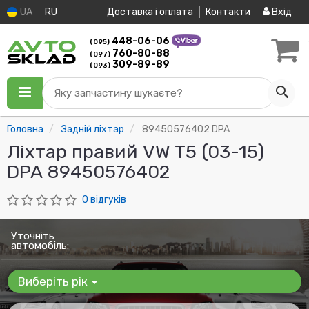
UA
RU
Доставка і оплата
Контакти
Вхід
448-06-06
(095)
760-80-88
(097)
309-89-89
(093)
Яку запчастину шукаєте?
Головна
Задній ліхтар
89450576402 DPA
Ліхтар правий VW T5 (03-15)
DPA 89450576402
0 відгуків
Уточніть
автомобіль:
Виберіть рік