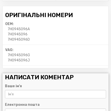
ОРИГІНАЛЬНІ НОМЕРИ
OEM:
7H0945096A
7H0945096
7H0945096D
VAG:
7H0945096G
7H0945096J
НАПИСАТИ КОМЕНТАР
Ваше ім'я
Електронна пошта