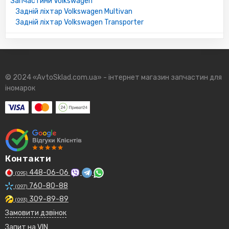
Запчастини Volkswagen
Задній ліхтар Volkswagen Multivan
Задній ліхтар Volkswagen Transporter
© 2024 «AvtoSklad.com.ua» - інтернет магазин запчастин для
іномарок
Контакти
448-06-06
(095)
760-80-88
(097)
309-89-89
(093)
Замовити дзвінок
Запит на VIN