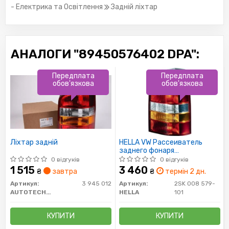
- Електрика та Освітлення
Задній ліхтар
АНАЛОГИ "89450576402 DPA":
Передплата
Передплата
обов'язкова
обов'язкова
Ліхтар задній
HELLA VW Рассеиватель
заднего фонаря
прав.Multivan,T5 03-
0 відгуків
0 відгуків
1 515
3 460
₴
завтра
₴
термін 2 дн.
Артикул:
3 945 012
Артикул:
2SK 008 579-
AUTOTECHTEILE
HELLA
101
КУПИТИ
КУПИТИ