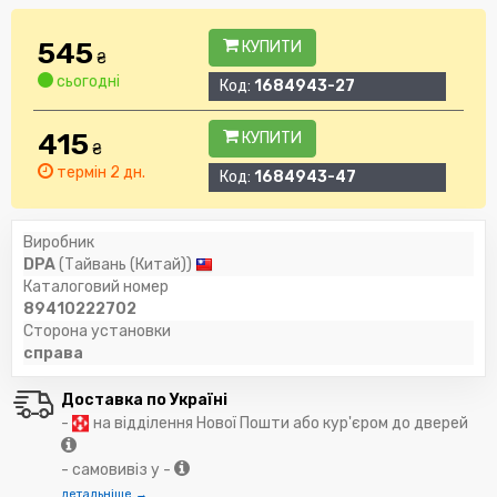
545
КУПИТИ
₴
сьогодні
Код:
1684943-27
415
КУПИТИ
₴
термін 2 дн.
Код:
1684943-47
Виробник
DPA
(Тайвань (Китай))
Каталоговий номер
89410222702
Сторона установки
справа
Доставка по Україні
-
на відділення Нової Пошти або кур'єром до дверей
- самовивіз у -
детальніше →