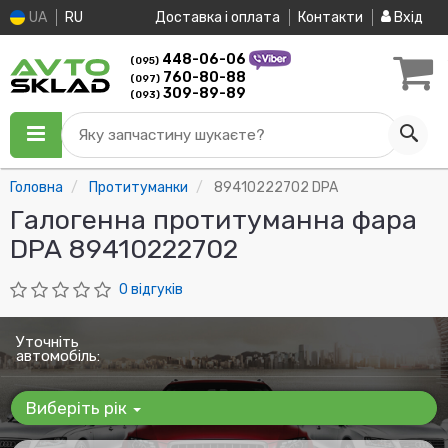
UA
RU
Доставка і оплата
Контакти
Вхід
448-06-06
(095)
760-80-88
(097)
309-89-89
(093)
Яку запчастину шукаєте?
Головна
Протитуманки
89410222702 DPA
Галогенна протитуманна фара
DPA 89410222702
0 відгуків
Уточніть
автомобіль:
Виберіть рік