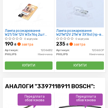
Лампа розжарювання
Лампа розжарювання
W21/5W 12V W3x16q 2шт
W21W12V 21W W 3X16d (пр-во
bliste VISION (пр-во Philips)
Philips)
0 відгуків
0 відгуків
190
235
₴
завтра
₴
завтра
Артикул:
12066B2
Артикул:
12065CP
PHILIPS
Німеччина
PHILIPS
Німеччина
КУПИТИ
КУПИТИ
АНАЛОГИ "3397118911 BOSCH":
Передплата
Передплата
обов'язкова
обов'язкова