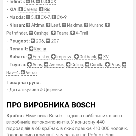
-
Infiniti:
G
,
Q
,
QX
-
KIA:
Carens
,
Rio
-
Mazda:
5
,
CX-7
,
CX-9
-
Nissan:
Altima
,
Leaf
,
Maxima
,
Murano
,
Pathfinder
,
Qashqai
,
Teana
,
X-Trail
-
Peugeot:
206
,
207
-
Renault:
Kadjar
-
Subaru:
Forester
,
Impreza
,
Outback
,
XV
-
Toyota:
Auris
,
Avensis
,
Celica
,
Corolla
,
Prius
,
Rav-4
,
Verso
Товарна група:
- Деталі кузова
Двірники
ПРО ВИРОБНИКА BOSCH
Країна :
Німеччина Bosch – один з найбільших в світі
виробників автокомпонентів. У концерну 440
підрозділів в 60 країнах, в яких працює 410 000 чоловік.
Головна риса компанії, яку заклав ще Роберт Бош –