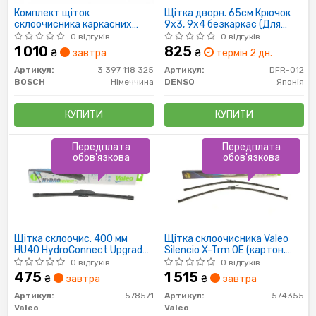
Комплект щіток
Щітка дворн. 65см Крючок
склоочисника каркасних
9x3, 9x4 безкаркас (Для
Bosch Twin Spoiler 650/400
автомобилей с одной
0 відгуків
0 відгуків
щеткой)
1 010
825
₴
завтра
₴
термін 2 дн.
Артикул:
3 397 118 325
Артикул:
DFR-012
BOSCH
Німеччина
DENSO
Японія
КУПИТИ
КУПИТИ
Передплата
Передплата
обов'язкова
обов'язкова
Щітка склоочис. 400 мм
Щітка склоочисника Valeo
HU40 HydroConnect Upgrade
Silencio X-Trm OE (картон.
LHD (пр-во Valeo)
Упаковка) x 2шт.
0 відгуків
0 відгуків
475
1 515
₴
завтра
₴
завтра
Артикул:
578571
Артикул:
574355
Valeo
Valeo