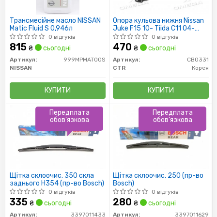
Трансмесійне масло NISSAN
Опора кульова нижня Nissan
Matic Fluid S 0,946л
Juke F15 10- Tiida C11 04-
Leaf 10- (вир-во CTR)
0 відгуків
0 відгуків
815
470
₴
сьогодні
₴
сьогодні
Артикул:
999MPMAT00S
Артикул:
CB0331
NISSAN
CTR
Корея
КУПИТИ
КУПИТИ
Передплата
Передплата
обов'язкова
обов'язкова
Щітка склоочис. 350 скла
Щітка склоочис. 250 (пр-во
заднього H354 (пр-во Bosch)
Bosch)
0 відгуків
0 відгуків
335
280
₴
сьогодні
₴
сьогодні
Артикул:
3397011433
Артикул:
3397011629