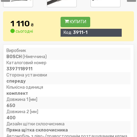
1 110
КУПИТИ
₴
сьогодні
Код:
3911-1
Виробник
BOSCH
(Німеччина)
Каталоговий номер
3397118911
Сторона установки
спереду
Кількісна одиниця
комплект
Довжина 1 [мм]
650
Довжина 2 [мм]
400
Дизайн щітки склоочисника
Пряма щітка склоочисника
Автомобіль з ліво-/правостороннім розташуванням керма