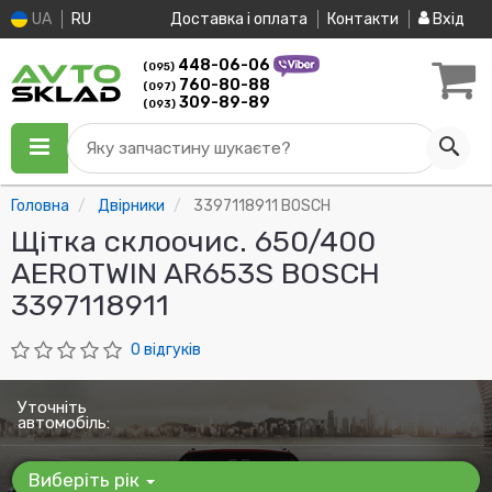
UA
RU
Доставка і оплата
Контакти
Вхід
448-06-06
(095)
760-80-88
(097)
309-89-89
(093)
Яку запчастину шукаєте?
Головна
Двірники
3397118911 BOSCH
Щітка склоочис. 650/400
AEROTWIN AR653S BOSCH
3397118911
0 відгуків
Уточніть
автомобіль:
Виберіть рік