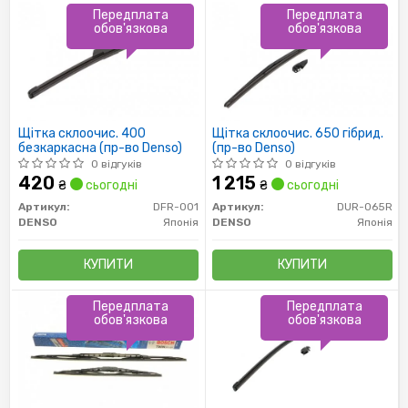
Передплата
Передплата
обов'язкова
обов'язкова
Щітка склоочис. 400
Щітка склоочис. 650 гібрид.
безкаркасна (пр-во Denso)
(пр-во Denso)
0 відгуків
0 відгуків
420
1 215
₴
сьогодні
₴
сьогодні
Артикул:
DFR-001
Артикул:
DUR-065R
DENSO
Японія
DENSO
Японія
КУПИТИ
КУПИТИ
Передплата
Передплата
обов'язкова
обов'язкова