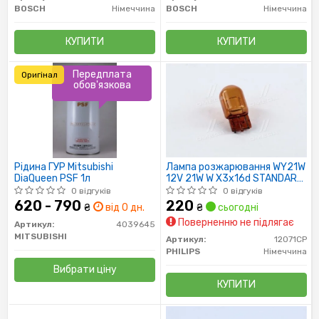
BOSCH
Німеччина
BOSCH
Німеччина
КУПИТИ
КУПИТИ
Передплата
Оригінал
обов'язкова
Рідина ГУР Mitsubishi
Лампа розжарювання WY21W
DiaQueen PSF 1л
12V 21W W X3x16d STANDARD
(пр-во Philips)
0 відгуків
0 відгуків
620 - 790
220
₴
від 0 дн.
₴
сьогодні
Поверненню не підлягає
Артикул:
4039645
MITSUBISHI
Артикул:
12071CP
PHILIPS
Німеччина
Вибрати ціну
КУПИТИ