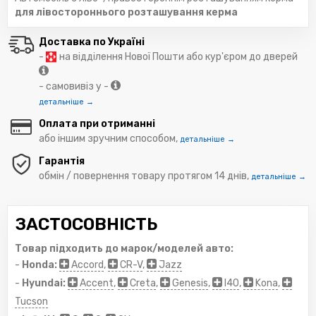
для лівостороннього розташування керма
Доставка по Україні
-
на відділення Нової Пошти або кур'єром до дверей
- самовивіз у -
детальніше →
Оплата при отриманні
або іншим зручним способом,
детальніше →
Гарантія
обмін / повернення товару протягом 14 днів,
детальніше →
ЗАСТОСОВНІСТЬ
Товар підходить до марок/моделей авто:
-
Honda:
Accord
,
CR-V
,
Jazz
-
Hyundai:
Accent
,
Creta
,
Genesis
,
I40
,
Kona
,
Tucson