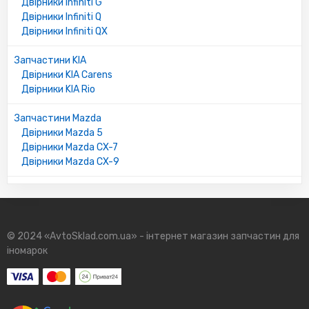
Двірники Infiniti G
Двірники Infiniti Q
Двірники Infiniti QX
Запчастини KIA
Двірники KIA Carens
Двірники KIA Rio
Запчастини Mazda
Двірники Mazda 5
Двірники Mazda CX-7
Двірники Mazda CX-9
© 2024 «AvtoSklad.com.ua» - інтернет магазин запчастин для
іномарок