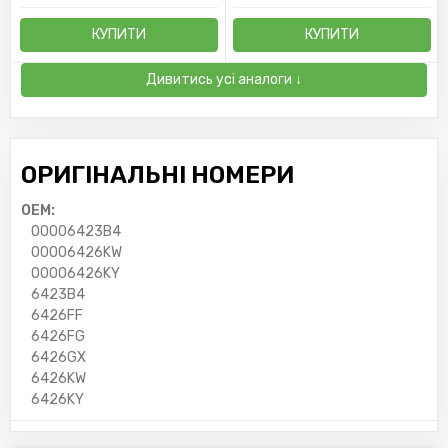
КУПИТИ
КУПИТИ
Дивитись усі аналоги ↓
ОРИГІНАЛЬНІ НОМЕРИ
OEM:
00006423B4
00006426KW
00006426KY
6423B4
6426FF
6426FG
6426GX
6426KW
6426KY