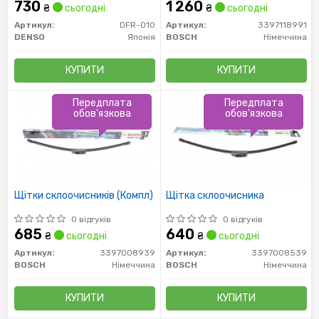
730
1 260
₴
сьогодні
₴
сьогодні
Артикул:
DFR-010
Артикул:
3397118991
DENSO
Японія
BOSCH
Німеччина
КУПИТИ
КУПИТИ
Передплата
Передплата
обов'язкова
обов'язкова
Щітки склоочисників (Компл)
Щітка склоочисника
0 відгуків
0 відгуків
685
640
₴
сьогодні
₴
сьогодні
Артикул:
3397008939
Артикул:
3397008539
BOSCH
Німеччина
BOSCH
Німеччина
КУПИТИ
КУПИТИ