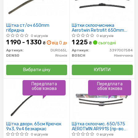
Щітка ст/оч 650mm
Щітки склоочисника
гібридна
Aerotwin Retrofit 650mm
Ford Transit 2.4TDCi 00-
0 відгуків
0 відгуків
1 190 - 1 330
1 225
₴
від 0 дн.
₴
сьогодні
Артикул:
DUR065L
Артикул:
3397007584
DENSO
Японія
BOSCH
Німеччина
Вибрати ціну
КУПИТИ
Передплата
Передплата
обов'язкова
обов'язкова
Щітка дворн. 65см Крючок
Щітка склоочис. 650/575
9x3, 9x4 безкаркас
AEROTWIN AR991S (пр-во
Bosch)
0 відгуків
0 відгуків