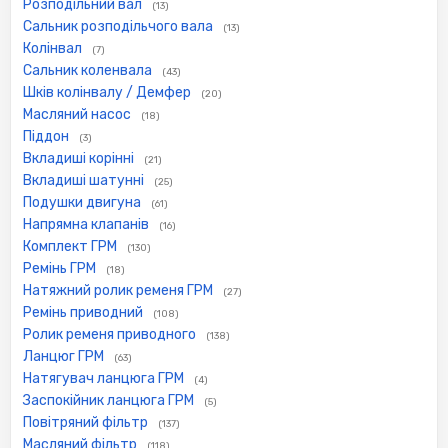
Розподільний вал
(13)
Сальник розподільчого вала
(13)
Колінвал
(7)
Сальник коленвала
(43)
Шків колінвалу / Демфер
(20)
Масляний насос
(18)
Піддон
(3)
Вкладиші корінні
(21)
Вкладиші шатунні
(25)
Подушки двигуна
(61)
Напрямна клапанів
(16)
Комплект ГРМ
(130)
Ремінь ГРМ
(18)
Натяжний ролик ременя ГРМ
(27)
Ремінь приводний
(108)
Ролик ременя приводного
(138)
Ланцюг ГРМ
(63)
Натягувач ланцюга ГРМ
(4)
Заспокійник ланцюга ГРМ
(5)
Повітряний фільтр
(137)
Масляний фільтр
(118)