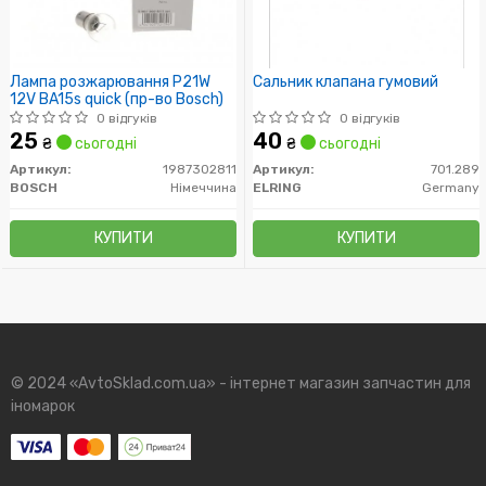
Лампа розжарювання P21W
Сальник клапана гумовий
12V BA15s quick (пр-во Bosch)
0 відгуків
0 відгуків
25
40
₴
сьогодні
₴
сьогодні
Артикул:
1987302811
Артикул:
701.289
BOSCH
Німеччина
ELRING
Germany
КУПИТИ
КУПИТИ
© 2024 «AvtoSklad.com.ua» - інтернет магазин запчастин для
іномарок