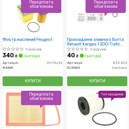
Передплата
Передплата
обов'язкова
обов'язкова
Фільтр масляний Peugeot
Прокладання зливного болта
Renault Kangoo 1.5DCI Trafic
1.9Dci /16.7x24x1.5/
0 відгуків
0 відгуків
340
40
₴
сьогодні
₴
сьогодні
Артикул:
HU716/2X
Артикул:
834.823
MANN
ELRING
Germany
КУПИТИ
КУПИТИ
Передплата
Топ продажів
обов'язкова