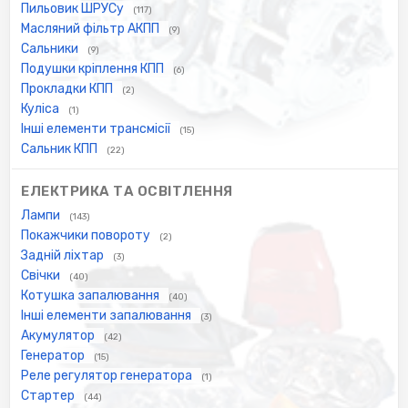
Пильовик ШРУСу
(117)
Масляний фільтр АКПП
(9)
Сальники
(9)
Подушки кріплення КПП
(6)
Прокладки КПП
(2)
Куліса
(1)
Інші елементи трансмісії
(15)
Сальник КПП
(22)
ЕЛЕКТРИКА ТА ОСВІТЛЕННЯ
Лампи
(143)
Покажчики повороту
(2)
Задній ліхтар
(3)
Свічки
(40)
Котушка запалювання
(40)
Інші елементи запалювання
(3)
Акумулятор
(42)
Генератор
(15)
Реле регулятор генератора
(1)
Стартер
(44)