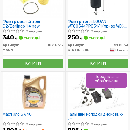
Фільтр масл Citroen
Фільтр топл. LOGAN
C2/Berlingo 1.4 new
WF8034/PP831/1 (пр-во WIX-
Filtron)
0 відгуків
0 відгуків
340
250
₴
сьогодні
₴
сьогодні
Артикул:
HU711/51x
Артикул:
WF8034
MANN
WIX FILTERS
Польща
КУПИТИ
КУПИТИ
Передплата
обов'язкова
Мастило 5W40
Гальмівні колодки дискові, к-
кт.
0 відгуків
0 відгуків