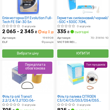
Олія моторна Elf Evolution Full-
Герметик силіконовий/чорний/
Tech FE 5W-30 5л
-50C +300C 70ML
0 відгуків
0 відгуків
2 065 - 2 345
335
₴
від 0 дн.
₴
сьогодні
Артикул:
194908
Артикул:
70-31414-10
ELF
Франція
VICTOR REINZ
Вибрати ціну
КУПИТИ
Передплата
Топ продажів
обов'язкова
Фільтр олії Transit
Фільтр палива CITROEN
2.2/2.4/3.2TDCi 06-
C3/C4/C5/DS3/DS4/DS5
1.6HDi 09-
0 відгуків
0 відгуків