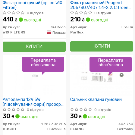
Фільтр повітряний (пр-во WIX-
Фільтр масляний Peugeot
Filtron)
206/307/407 1.4-2.2, Citroen
C2/C3/C4/C5 1.4-2.0 02-
0 відгуків
0 відгуків
410
210
₴
сьогодні
₴
сьогодні
Артикул:
WA9663
Артикул:
L358A
WIX FILTERS
Purflux
Польща
КУПИТИ
КУПИТИ
Передплата
Передплата
обов'язкова
обов'язкова
Автолампа 12V 5W
Сальник клапана гумовий
(підсвічування фари) прозора
Universal
0 відгуків
0 відгуків
30
30
₴
сьогодні
₴
сьогодні
Артикул:
1 987 302 206
Артикул:
403.730
BOSCH
Німеччина
ELRING
Germany