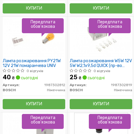
КУПИТИ
КУПИТИ
Передплата
Передплата
обов'язкова
обов'язкова
Лампа розжарювання PY21W
Лампа розжарювання W5W 12V
12V 21W помаранчева UNIV
5W W2,1x9,5d QUICK (пр-во
Bosch)
0 відгуків
0 відгуків
40
25
₴
сьогодні
₴
сьогодні
Артикул:
1987302812
Артикул:
1987302819
BOSCH
Німеччина
BOSCH
Німеччина
КУПИТИ
КУПИТИ
Передплата
Передплата
обов'язкова
обов'язкова