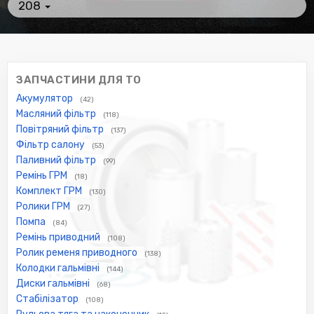
208
ЗАПЧАСТИНИ ДЛЯ ТО
Акумулятор
(42)
Масляний фільтр
(118)
Повітряний фільтр
(137)
Фільтр салону
(53)
Паливний фільтр
(99)
Ремінь ГРМ
(18)
Комплект ГРМ
(130)
Ролики ГРМ
(27)
Помпа
(84)
Ремінь приводний
(108)
Ролик ременя приводного
(138)
Колодки гальмівні
(144)
Диски гальмівні
(68)
Стабілізатор
(108)