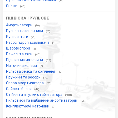
Рульова тяга та наконечник
(12)
Свічки
(40)
ПІДВІСКА І РУЛЬОВЕ
Амортизатори
(56)
Рульові наконечники
(63)
Рульові тяги
(21)
Насос гідропідсилювача
(1)
Шарові опори
(53)
Важелі та тяги
(40)
Підшипник маточини
(82)
Маточина колеса
(7)
Рульова рейка та кріплення
(12)
Пружини та ресори
(10)
Опора амортизатора
(70)
Сайлентблоки
(47)
Стійки та втулки стабілізатора
(108)
Пильовики та відбійники амортизаторів
(15)
Комплектуючі маточини
(2)