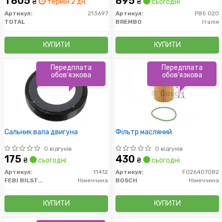
1 805
895
₴
термін 2 дн.
₴
сьогодні
Артикул:
213697
Артикул:
P85 020
TOTAL
BREMBO
Італія
КУПИТИ
КУПИТИ
Передплата
Передплата
обов'язкова
обов'язкова
Сальник вала двигуна
Фільтр масляний
0 відгуків
0 відгуків
175
430
₴
сьогодні
₴
сьогодні
Артикул:
11412
Артикул:
F026407082
FEBI BILSTEIN
Німеччина
BOSCH
Німеччина
КУПИТИ
КУПИТИ