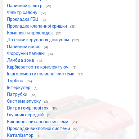
Паливний фільтр
(99)
Фільтр салону
(53)
Прокладка ГБЦ
(72)
Прокладка клапанної кришки
(33)
Комплекти прокладок
(21)
Датчики керування двигуном
(152)
Паливний насос
(4)
Форсунки паливні
(15)
Лямбда зонд
(42)
Карбюратор та комплектуючі
(1)
Інші елементи паливної системи
(23)
Турбіна
(36)
Інтеркулер
(6)
Патрубки
(32)
Система впуску
(3)
Витратомір повітря
(19)
Глушник середній
(1)
Кріплення вихлопної системи
(21)
Прокладки вихлопної системи
(9)
Каталізатор
(3)