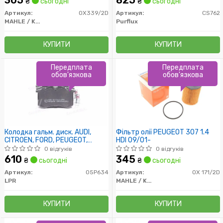
305
825
₴
сьогодні
₴
сьогодні
Артикул:
OX339/2D
Артикул:
CS762
MAHLE / KNECHT
Purflux
КУПИТИ
КУПИТИ
Передплата
Передплата
обов'язкова
обов'язкова
Колодка гальм. диск. AUDI,
Фільтр олії PEUGEOT 307 1.4
CITROEN, FORD, PEUGEOT,
HDI 09/01-
RENAULT, SEAT, SKODA, VW
0 відгуків
0 відгуків
задн. (вир-во LPR)
610
345
₴
сьогодні
₴
сьогодні
Артикул:
05P634
Артикул:
OX 171/2D
LPR
MAHLE / KNECHT
КУПИТИ
КУПИТИ