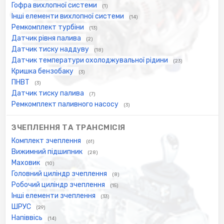
Гофра вихлопної системи
(1)
Інші елементи вихлопної системи
(14)
Ремкомплект турбіни
(13)
Датчик рівня палива
(2)
Датчик тиску наддуву
(18)
Датчик температури охолоджувальної рідини
(23)
Кришка бензобаку
(3)
ПНВТ
(3)
Датчик тиску палива
(7)
Ремкомплект паливного насосу
(3)
ЗЧЕПЛЕННЯ ТА ТРАНСМІСІЯ
Комплект зчеплення
(61)
Вижимний підшипник
(28)
Маховик
(10)
Головний циліндр зчеплення
(8)
Робочий циліндр зчеплення
(15)
Інші елементи зчеплення
(33)
ШРУС
(29)
Напіввісь
(14)