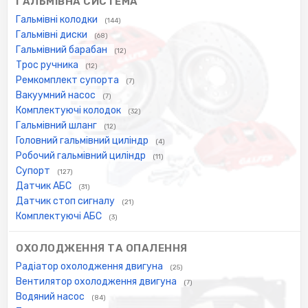
ГАЛЬМІВНА СИСТЕМА
Гальмівні колодки
(144)
Гальмівні диски
(68)
Гальмівний барабан
(12)
Трос ручника
(12)
Ремкомплект супорта
(7)
Вакуумний насос
(7)
Комплектуючі колодок
(32)
Гальмівний шланг
(12)
Головний гальмівний циліндр
(4)
Робочий гальмівний циліндр
(11)
Супорт
(127)
Датчик АБС
(31)
Датчик стоп сигналу
(21)
Комплектуючі АБС
(3)
ОХОЛОДЖЕННЯ ТА ОПАЛЕННЯ
Радіатор охолодження двигуна
(25)
Вентилятор охолодження двигуна
(7)
Водяний насос
(84)