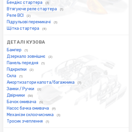
Бендікс стартера
(3)
Втягуюче реле стартера
(1)
Реле ВСІ
(2)
Підрульові перемикачі
(3)
Щітка стартера
(8)
ДЕТАЛІ КУЗОВА
Бампер
(1)
Дзеркало зовнішнє
(2)
Панель передня
(1)
Підкрилки
(2)
Скла
(1)
Амортизатори капота/багажника
(7)
Замки / Ручки
(2)
Двірники
(56)
Бачок омивача
(5)
Насос бачка омивача
(9)
Механізм склоочисника
(3)
Тросик зчеплення
(1)