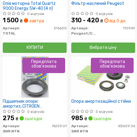
Олія моторна Total Quartz
Фільтр масляний Peugeot
9000 Energy 5W-40 (4 л)
0 відгуків
0 відгуків
1 500
310 - 420
₴
завтра
₴
від 0 дн.
Артикул:
216600
Артикул:
1109AY
TOTAL
Peugeot/Citroen
КУПИТИ
Вибрати ціну
Передплата
Передплата
обов'язкова
обов'язкова
Підшипник опори
Опора амортизаційної стійки
амортиз..CITROEN
BERLINGO:PEUGEOT 205-
0 відгуків
0 відгуків
505:RENAULT
275
985
₴
сьогодні
₴
сьогодні
9,11,19,21,MEGANE:VOLVO 440
Артикул:
M259.01
Артикул:
KB659.36
SNR NTN
SNR NTN