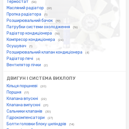
Термостат
(56)
Масляний радіатор
(59)
Пропка радіатора
(1)
Розширювальний бачок
(19)
Патрубки системи охолодження
(16)
Радіатор кондиціонера
(16)
Компресор кондиціонера
(24)
Осушувач
(1)
Розширювальний клапан кондиціонера
(4)
Радіатор печі
(4)
Вентилятор пічки
(2)
ДВИГУН І СИСТЕМА ВИХЛОПУ
Кільця поршневі
(20)
Поршня
(17)
Клапана впускні
(22)
Клапана випускні
(21)
Сальники клапанів
(30)
Гідрокомпенсатори
(27)
Болти головки блоку циліндрів
(14)