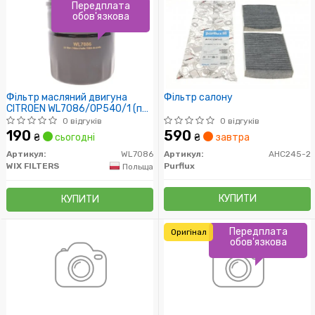
Передплата
обов'язкова
Фільтр масляний двигуна
Фільтр салону
CITROEN WL7086/OP540/1 (пр-
во WIX-Filtron)
0 відгуків
0 відгуків
190
590
₴
сьогодні
₴
завтра
Артикул:
WL7086
Артикул:
AHC245-2
WIX FILTERS
Purflux
Польща
КУПИТИ
КУПИТИ
Передплата
Оригінал
обов'язкова