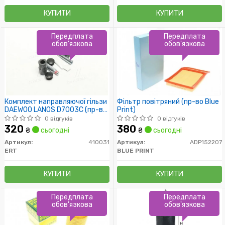
КУПИТИ
КУПИТИ
Передплата
Передплата
обов'язкова
обов'язкова
Комплект направляючої гільзи
Фільтр повітряний (пр-во Blue
DAEWOO LANOS D7003C (пр-во
Print)
ERT)
0 відгуків
0 відгуків
320
380
₴
сьогодні
₴
сьогодні
Артикул:
410031
Артикул:
ADP152207
ERT
BLUE PRINT
КУПИТИ
КУПИТИ
Передплата
Передплата
обов'язкова
обов'язкова