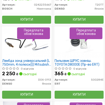
Артикул:
0242235667
Артикул:
T20TT
BOSCH
Німеччина
DENSO
Японія
КУПИТИ
КУПИТИ
Передплата
Передплата
обов'язкова
обов'язкова
Лямбда зонд універсальний (L
Пильовик ШРУС зовніш.
750mm, 4 полюси))) Mitsubishi
TOYOTA D8000E (Пр-во ERT)
Outlander 94-12, Pajero 98-//
0 відгуків
0 відгуків
Subaru Justy 03-, Legacy 03-,
2 250
365
₴
сьогодні
₴
сьогодні
Outback 03-09// Suzuki Swift
05-
Артикул:
DOX-0113
Артикул:
500284E
DENSO
Японія
ERT
КУПИТИ
КУПИТИ