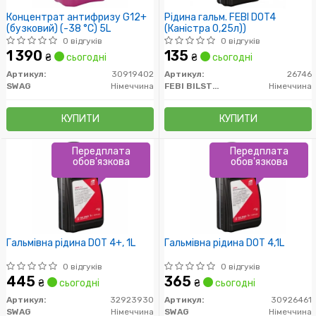
Концентрат антифризу G12+
Рідина гальм. FEBI DOT4
(бузковий) (-38 °C) 5L
(Каністра 0,25л))
0 відгуків
0 відгуків
1 390
135
₴
сьогодні
₴
сьогодні
Артикул:
30919402
Артикул:
26746
SWAG
Німеччина
FEBI BILSTEIN
Німеччина
КУПИТИ
КУПИТИ
Передплата
Передплата
обов'язкова
обов'язкова
Гальмівна рідина DOT 4+, 1L
Гальмівна рідина DOT 4,1L
0 відгуків
0 відгуків
445
365
₴
сьогодні
₴
сьогодні
Артикул:
32923930
Артикул:
30926461
SWAG
Німеччина
SWAG
Німеччина