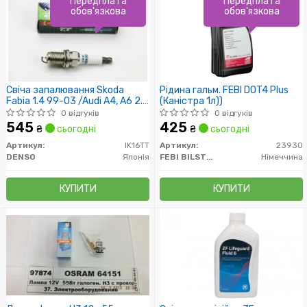
Передплата
Передплата
обов'язкова
обов'язкова
Свіча запалювання Skoda
Рідина гальм. FEBI DOT4 Plus
Fabia 1.4 99-03 /Audi A4, A6 2.0
(Каністра 1л))
/VW Passat B5 2.0
0 відгуків
0 відгуків
545
425
₴
сьогодні
₴
сьогодні
Артикул:
IK16TT
Артикул:
23930
DENSO
Японія
FEBI BILSTEIN
Німеччина
КУПИТИ
КУПИТИ