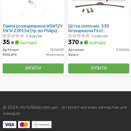
Лампа розжарювання W5W12V
Щітка склоочис. 530
5W W 2,1X9,5d (пр-во Philips)
безкаркасна First
Multiconnection (пр-во Valeo)
0 відгуків
0 відгуків
35
370
₴
сьогодні
₴
сьогодні
Артикул:
12961CP
Артикул:
575006
PHILIPS
Німеччина
Valeo
КУПИТИ
КУПИТИ
© 2024 «AvtoSklad.com.ua» - інтернет магазин запчастин для
іномарок