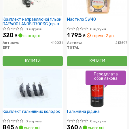
Комплект направляючої гільзи
Мастило 5W40
DAEWOO LANOS D7003C (пр-во
ERT)
0 відгуків
0 відгуків
320
1 795
₴
сьогодні
₴
термін 2 дн.
Артикул:
410031
Артикул:
213697
ERT
TOTAL
КУПИТИ
КУПИТИ
Передплата
обов'язкова
Комплект гальмівних колодок
Гальмівна рідина
0 відгуків
0 відгуків
845
360
₴
сьогодні
₴
сьогодні