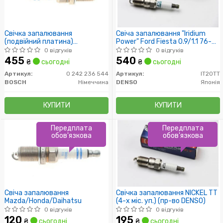
Свічка запалювання
Свіча запалювання "Iridium
(подвійний платина)
Power" Ford Fiesta 0.9/1.1 76-
Chrysler/Honda/Hyunday/Infiniti/Kia/DB/Nissan/Suzuki/Toyota/V
83, Maverick III 3.0 01-08//
0 відгуків
0 відгуків
Mazda 6 3.0 02-07, MPV II 3.0
455
540
₴
сьогодні
₴
сьогодні
02-06, Tribute 3.0 4WD 00-08
Артикул:
0 242 236 544
Артикул:
IT20TT
BOSCH
Німеччина
DENSO
Японія
КУПИТИ
КУПИТИ
Передплата
Передплата
обов'язкова
обов'язкова
Свіча запалювання
Свічка запалювання NICKEL TT
Mazda/Honda/Daihatsu
(4-х міс. уп.) (пр-во DENSO)
0 відгуків
0 відгуків
120
195
₴
сьогодні
₴
сьогодні