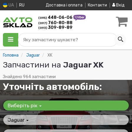
UA
RU
Доставка і оплата
Контакти
Вхід
448-06-06
(095)
760-80-88
(097)
309-89-89
(093)
Яку запчастину шукаєте?
Головна
Jaguar
XK
Запчастини на
Jaguar XK
Знайдено 964 запчастини
Уточніть автомобіль:
Виберіть рік
Jaguar