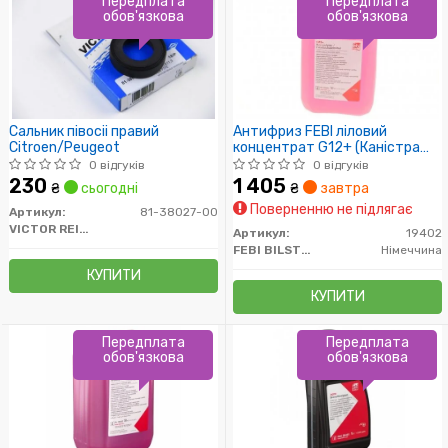
Передплата
Передплата
обов'язкова
обов'язкова
Сальник півосіі правий
Антифриз FEBI ліловий
Citroen/Peugeot
концентрат G12+ (Каністра
5л))
0 відгуків
0 відгуків
230
1 405
₴
сьогодні
₴
завтра
Поверненню не підлягає
Артикул:
81-38027-00
VICTOR REINZ
Артикул:
19402
FEBI BILSTEIN
Німеччина
КУПИТИ
КУПИТИ
Передплата
Передплата
обов'язкова
обов'язкова