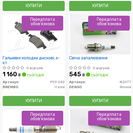
КУПИТИ
КУПИТИ
Передплата
Передплата
обов'язкова
обов'язкова
Гальмівні колодки дискові, к-
Свіча запалювання
кт.
0 відгуків
0 відгуків
1 160
545
₴
сьогодні
₴
сьогодні
Артикул:
P59 042
Артикул:
IK20TT
BREMBO
Італія
DENSO
Японія
КУПИТИ
КУПИТИ
Передплата
Передплата
обов'язкова
обов'язкова