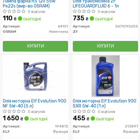
Лампа фарна H3 12v 55w
Олія трансмісійна ZF
Pк22s (вир-во OSRAM)
LIFEGUARDFLUID 6 - 1л
0 відгуків
0 відгуків
110
735
₴
сьогодні
₴
сьогодні
Артикул:
64151
Артикул:
S671090255
OSRAM
Німеччина
ZF
КУПИТИ
КУПИТИ
Олія моторна Elf Evolution 900
Олія моторна Elf Evolution 900
NF 5W-40 (5 л)
SXR 5W-40 (1 л)
0 відгуків
0 відгуків
1 650
455
₴
сьогодні
₴
сьогодні
Артикул:
194872
Артикул:
213897
ELF
Франція
ELF
Франція