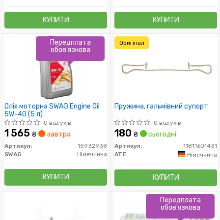
КУПИТИ
КУПИТИ
Передплата
Оригінал
обов'язкова
Олія моторна SWAG Engine Oil
Пружина, гальмівний супорт
5W-40 (5 л)
0 відгуків
0 відгуків
1 565
180
₴
завтра
₴
сьогодні
Артикул:
15932938
Артикул:
11811601431
SWAG
Німеччина
ATE
Німеччина
КУПИТИ
КУПИТИ
Передплата
обов'язкова