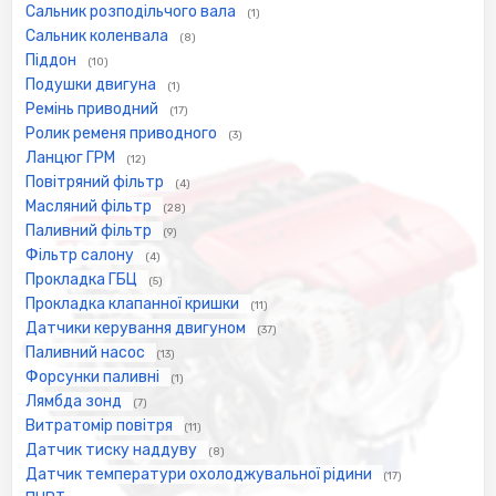
Сальник розподільчого вала
(1)
Сальник коленвала
(8)
Піддон
(10)
Подушки двигуна
(1)
Ремінь приводний
(17)
Ролик ременя приводного
(3)
Ланцюг ГРМ
(12)
Повітряний фільтр
(4)
Масляний фільтр
(28)
Паливний фільтр
(9)
Фільтр салону
(4)
Прокладка ГБЦ
(5)
Прокладка клапанної кришки
(11)
Датчики керування двигуном
(37)
Паливний насос
(13)
Форсунки паливні
(1)
Лямбда зонд
(7)
Витратомір повітря
(11)
Датчик тиску наддуву
(8)
Датчик температури охолоджувальної рідини
(17)