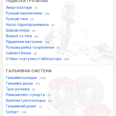
ПІДВІСКА І РУЛЬОВЕ
Амортизатори
(1)
Рульові наконечники
(14)
Рульові тяги
(3)
Насос гідропідсилювача
(1)
Шарові опори
(6)
Важелі та тяги
(8)
Підшипник маточини
(12)
Рульова рейка та кріплення
(1)
Сайлентблоки
(6)
Стійки та втулки стабілізатора
(29)
ГАЛЬМІВНА СИСТЕМА
Гальмівні колодки
(103)
Гальмівні диски
(12)
Трос ручника
(1)
Ремкомплект супорта
(1)
Комплектуючі колодок
(9)
Гальмівний шланг
(1)
Супорт
(74)