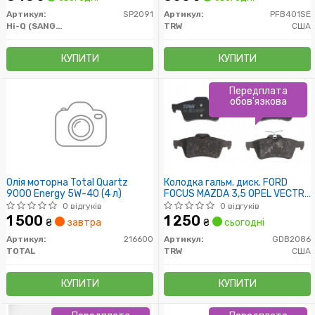
Артикул:
SP2091
Артикул:
PFB401SE
Hi-Q (SANGSIN)
TRW
США
КУПИТИ
КУПИТИ
Передплата
обов'язкова
Олія моторна Total Quartz
Колодка гальм. диск. FORD
9000 Energy 5W-40 (4 л)
FOCUS MAZDA 3,5 OPEL VECTRA
C, RENAULT LAGUNA задн. (пр-
0 відгуків
0 відгуків
во TRW)
1 500
1 250
₴
завтра
₴
сьогодні
Артикул:
216600
Артикул:
GDB2086
TOTAL
TRW
США
КУПИТИ
КУПИТИ