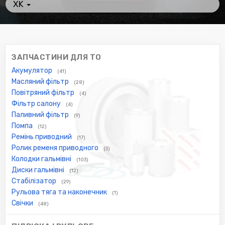
XK
ЗАПЧАСТИНИ ДЛЯ ТО
Акумулятор
(41)
Масляний фільтр
(28)
Повітряний фільтр
(4)
Фільтр салону
(4)
Паливний фільтр
(9)
Помпа
(12)
Ремінь приводний
(17)
Ролик ременя приводного
(3)
Колодки гальмівні
(103)
Диски гальмівні
(12)
Стабілізатор
(29)
Рульова тяга та наконечник
(1)
Свічки
(48)