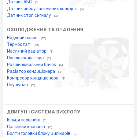
Датчик АБС
(1)
Датчик зносу гальмівних колодок
(5)
Датчик стоп сигналу
(3)
ОХОЛОДЖЕННЯ ТА ОПАЛЕННЯ
Водяний насос
(12)
Термостат
(10)
Масляний радіатор
(3)
Пропка радіатора
(2)
Розширювальний бачок
(5)
Радіатор кондиціонера
(4)
Компресор кондиціонера
(3)
Осушувач
(2)
ДВИГУН І СИСТЕМА ВИХЛОПУ
Кільця поршневі
(1)
Сальники клапанів
(2)
Болти головки блоку циліндрів
(2)