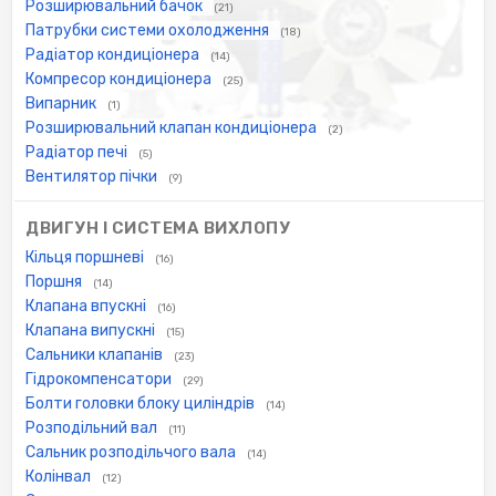
Розширювальний бачок
(21)
Патрубки системи охолодження
(18)
Радіатор кондиціонера
(14)
Компресор кондиціонера
(25)
Випарник
(1)
Розширювальний клапан кондиціонера
(2)
Радіатор печі
(5)
Вентилятор пічки
(9)
ДВИГУН І СИСТЕМА ВИХЛОПУ
Кільця поршневі
(16)
Поршня
(14)
Клапана впускні
(16)
Клапана випускні
(15)
Сальники клапанів
(23)
Гідрокомпенсатори
(29)
Болти головки блоку циліндрів
(14)
Розподільний вал
(11)
Сальник розподільчого вала
(14)
Колінвал
(12)