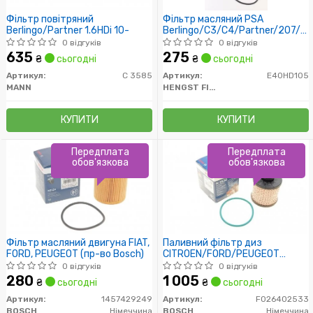
Фільтр повітряний
Фільтр масляний PSA
Berlingo/Partner 1.6HDi 10-
Berlingo/C3/C4/Partner/207/30
Fiesta/Focus 1.4-1.6HDi 04-
0 відгуків
0 відгуків
635
275
₴
сьогодні
₴
сьогодні
Артикул:
C 3585
Артикул:
E40HD105
MANN
HENGST FILTER
КУПИТИ
КУПИТИ
Передплата
Передплата
обов'язкова
обов'язкова
Фільтр масляний двигуна FIAT,
Паливний фільтр диз
FORD, PEUGEOT (пр-во Bosch)
CITROEN/FORD/PEUGEOT
208/3008/301/508/Berlingo
0 відгуків
0 відгуків
280
1 005
₴
сьогодні
₴
сьогодні
Артикул:
1457429249
Артикул:
F026402533
BOSCH
Німеччина
BOSCH
Німеччина