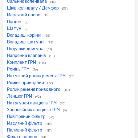
Сальник коленвала
(43)
Шків колінвалу / Демфер
(32)
Масляний насос
(16)
Піддон
(2)
Шатун
(2)
Вкладиші корінні
(25)
Вкладиші шатунні
(25)
Подушки двигуна
(63)
Напрямна клапанів
(18)
Комплект ГРМ
(114)
Ремінь ГРМ
(16)
Натяжний ролик ременя ГРМ
(23)
Ремінь приводний
(72)
Ролик ременя приводного
(117)
Ланцюг ГРМ
(92)
Натягувач ланцюга ГРМ
(10)
Заспокійник ланцюга ГРМ
(6)
Повітряний фільтр
(93)
Масляний фільтр
(113)
Паливний фільтр
(117)
Фільтр салону
(74)