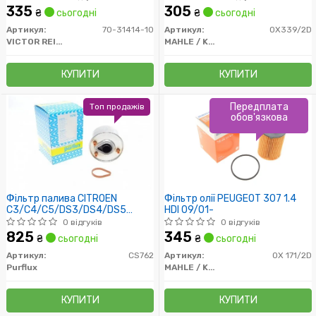
335
305
₴
сьогодні
₴
сьогодні
Артикул:
70-31414-10
Артикул:
OX339/2D
VICTOR REINZ
MAHLE / KNECHT
КУПИТИ
КУПИТИ
Передплата
Топ продажів
обов'язкова
Фільтр палива CITROEN
Фільтр олії PEUGEOT 307 1.4
C3/C4/C5/DS3/DS4/DS5
HDI 09/01-
1.6HDi 09-
0 відгуків
0 відгуків
825
345
₴
сьогодні
₴
сьогодні
Артикул:
CS762
Артикул:
OX 171/2D
Purflux
MAHLE / KNECHT
КУПИТИ
КУПИТИ