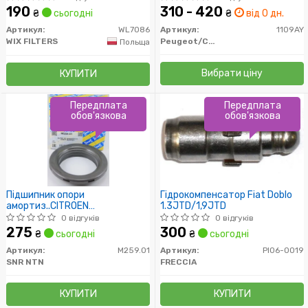
190
310 - 420
₴
сьогодні
₴
від 0 дн.
Артикул:
WL7086
Артикул:
1109AY
WIX FILTERS
Peugeot/Citroen
Польща
Вибрати ціну
КУПИТИ
Передплата
Передплата
обов'язкова
обов'язкова
Підшипник опори
Гідрокомпенсатор Fiat Doblo
амортиз..CITROEN
1.3JTD/1,9JTD
BERLINGO:PEUGEOT 205-
0 відгуків
0 відгуків
505:RENAULT
275
300
₴
сьогодні
₴
сьогодні
9,11,19,21,MEGANE:VOLVO 440
Артикул:
M259.01
Артикул:
PI06-0019
SNR NTN
FRECCIA
КУПИТИ
КУПИТИ