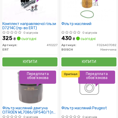
Комплект направляючої гільзи
Фільтр масляний
D7214C (пр-во ERT)
0 відгуків
0 відгуків
325
430
₴
сьогодні
₴
сьогодні
Артикул:
410227
Артикул:
F026407082
ERT
BOSCH
Німеччина
КУПИТИ
КУПИТИ
Передплата
Передплата
Оригінал
обов'язкова
обов'язкова
Фільтр масляний двигуна
Фільтр масляний Peugeot
CITROEN WL7086/OP540/1 (пр-
во WIX-Filtron)
0 відгуків
0 відгуків