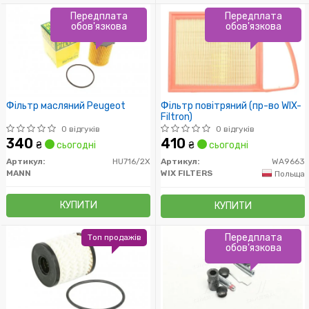
Передплата
Передплата
обов'язкова
обов'язкова
Фільтр масляний Peugeot
Фільтр повітряний (пр-во WIX-
Filtron)
0 відгуків
0 відгуків
340
410
₴
сьогодні
₴
сьогодні
Артикул:
HU716/2X
Артикул:
WA9663
MANN
WIX FILTERS
Польща
КУПИТИ
КУПИТИ
Передплата
Топ продажів
обов'язкова