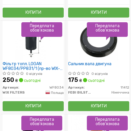
КУПИТИ
КУПИТИ
Передплата
Передплата
обов'язкова
обов'язкова
Фільтр топл. LOGAN
Сальник вала двигуна
WF8034/PP831/1 (пр-во WIX-
Filtron)
0 відгуків
0 відгуків
250
175
₴
сьогодні
₴
сьогодні
Артикул:
WF8034
Артикул:
11412
WIX FILTERS
FEBI BILSTEIN
Німеччина
Польща
КУПИТИ
КУПИТИ
Передплата
Передплата
обов'язкова
обов'язкова