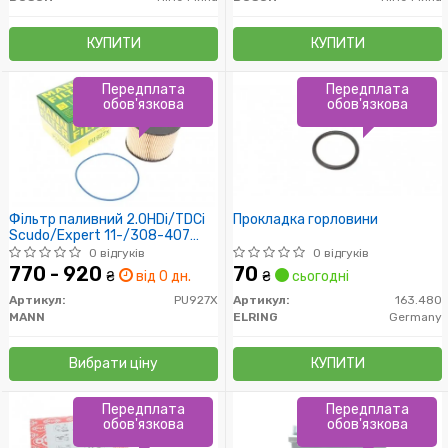
КУПИТИ
КУПИТИ
Передплата
Передплата
обов'язкова
обов'язкова
Фільтр паливний 2.0HDi/TDCi
Прокладка горловини
Scudo/Expert 11-/308-407
09-/C4
0 відгуків
0 відгуків
770 - 920
70
₴
від 0 дн.
₴
сьогодні
Артикул:
PU927X
Артикул:
163.480
MANN
ELRING
Germany
Вибрати ціну
КУПИТИ
Передплата
Передплата
обов'язкова
обов'язкова