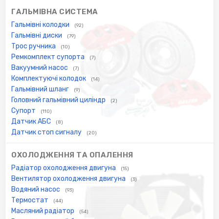
ГАЛЬМІВНА СИСТЕМА
Гальмівні колодки
(92)
Гальмівні диски
(79)
Трос ручника
(10)
Ремкомплект супорта
(7)
Вакуумний насос
(7)
Комплектуючі колодок
(14)
Гальмівний шланг
(9)
Головний гальмівний циліндр
(2)
Супорт
(110)
Датчик АБС
(8)
Датчик стоп сигналу
(20)
ОХОЛОДЖЕННЯ ТА ОПАЛЕННЯ
Радіатор охолодження двигуна
(15)
Вентилятор охолодження двигуна
(3)
Водяний насос
(93)
Термостат
(44)
Масляний радіатор
(54)