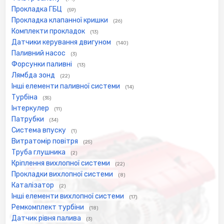
Прокладка ГБЦ
(59)
Прокладка клапанної кришки
(26)
Комплекти прокладок
(13)
Датчики керування двигуном
(140)
Паливний насос
(3)
Форсунки паливні
(13)
Лямбда зонд
(22)
Інші елементи паливної системи
(14)
Турбіна
(35)
Інтеркулер
(11)
Патрубки
(34)
Система впуску
(1)
Витратомір повітря
(25)
Труба глушника
(2)
Кріплення вихлопної системи
(22)
Прокладки вихлопної системи
(8)
Каталізатор
(2)
Інші елементи вихлопної системи
(17)
Ремкомплект турбіни
(18)
Датчик рівня палива
(3)