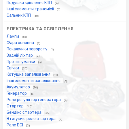
Подушки кріплення КПП
(4)
Інші елементи трансмісії
(6)
Сальник КПП
(18)
ЕЛЕКТРИКА ТА ОСВІТЛЕННЯ
Лампи
(66)
Фара основна
(1)
Покажчики повороту
(1)
Задній ліхтар
(2)
Протитуманки
(3)
Свічки
(26)
Котушка запалювання
(11)
Інші елементи запалювання
(3)
Акумулятор
(56)
Генератор
(15)
Реле регулятор генератора
(4)
Стартер
(40)
Бендікс стартера
(20)
Втягуюче реле стартера
(2)
Реле ВСІ
(2)