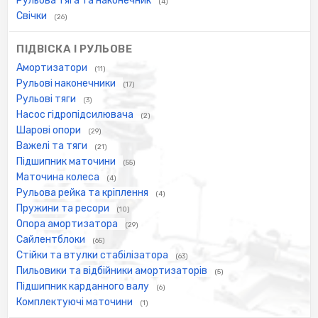
Рульова тяга та наконечник
(4)
Свічки
(26)
ПІДВІСКА І РУЛЬОВЕ
Амортизатори
(11)
Рульові наконечники
(17)
Рульові тяги
(3)
Насос гідропідсилювача
(2)
Шарові опори
(29)
Важелі та тяги
(21)
Підшипник маточини
(55)
Маточина колеса
(4)
Рульова рейка та кріплення
(4)
Пружини та ресори
(10)
Опора амортизатора
(29)
Сайлентблоки
(65)
Стійки та втулки стабілізатора
(63)
Пильовики та відбійники амортизаторів
(5)
Підшипник карданного валу
(6)
Комплектуючі маточини
(1)