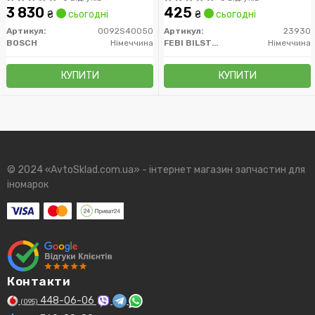
3 830
425
₴
сьогодні
₴
сьогодні
Артикул:
0092S40050
Артикул:
23930
BOSCH
Німеччина
FEBI BILSTEIN
Німеччина
КУПИТИ
КУПИТИ
© 2024 «AvtoSklad.com.ua» - інтернет магазин запчастин для
іномарок
Контакти
448-06-06
(095)