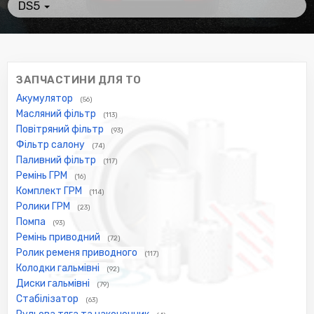
DS5
ЗАПЧАСТИНИ ДЛЯ ТО
Акумулятор
(56)
Масляний фільтр
(113)
Повітряний фільтр
(93)
Фільтр салону
(74)
Паливний фільтр
(117)
Ремінь ГРМ
(16)
Комплект ГРМ
(114)
Ролики ГРМ
(23)
Помпа
(93)
Ремінь приводний
(72)
Ролик ременя приводного
(117)
Колодки гальмівні
(92)
Диски гальмівні
(79)
Стабілізатор
(63)