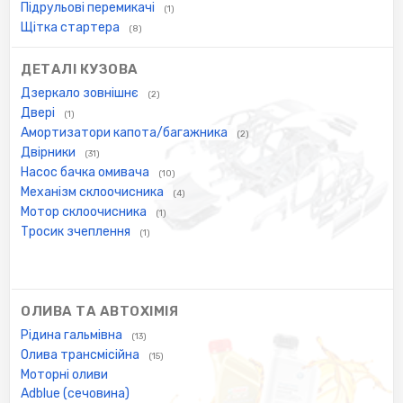
Підрульові перемикачі
(1)
Щітка стартера
(8)
ДЕТАЛІ КУЗОВА
Дзеркало зовнішнє
(2)
Двері
(1)
Амортизатори капота/багажника
(2)
Двірники
(31)
Насос бачка омивача
(10)
Механізм склоочисника
(4)
Мотор склоочисника
(1)
Тросик зчеплення
(1)
ОЛИВА ТА АВТОХІМІЯ
Рідина гальмівна
(13)
Олива трансмісійна
(15)
Моторні оливи
Adblue (сечовина)