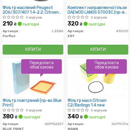
Фільтр масляний Peugeot
Комплект направляючої гільзи
206/307/407 1.4-2.2, Citroen
DAEWOO LANOS D7003C (пр-во
C2/C3/C4/C5 1.4-2.0 02-
ERT)
0 відгуків
0 відгуків
210
320
₴
сьогодні
₴
сьогодні
Артикул:
L358A
Артикул:
410031
Purflux
ERT
КУПИТИ
КУПИТИ
Передплата
Передплата
обов'язкова
обов'язкова
Фільтр повітряний (пр-во Blue
Фільтр масл Citroen
Print)
C2/Berlingo 1.4 new
0 відгуків
0 відгуків
380
340
₴
сьогодні
₴
сьогодні
Артикул:
ADP152207
Артикул:
HU711/51x
BLUE PRINT
MANN