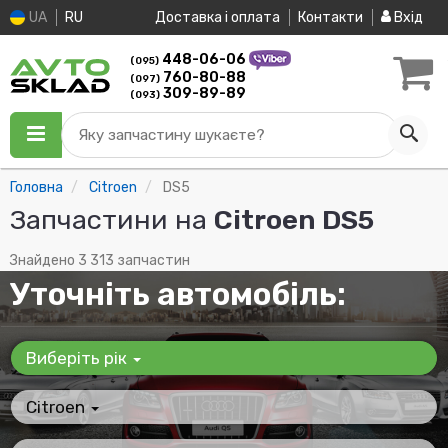
UA
RU
Доставка і оплата
Контакти
Вхід
448-06-06
(095)
760-80-88
(097)
309-89-89
(093)
Яку запчастину шукаєте?
Головна
Citroen
DS5
Запчастини на
Citroen DS5
Знайдено 3 313 запчастин
Уточніть автомобіль:
Виберіть рік
Citroen