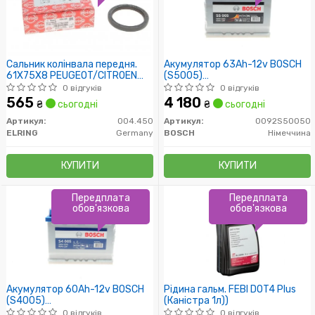
Сальник колінвала передня.
Акумулятор 63Ah-12v BOSCH
61X75X8 PEUGEOT/CITROEN
(S5005)
1.4-1.6 2006-
(242x175x190),R,EN610
0 відгуків
0 відгуків
565
4 180
₴
сьогодні
₴
сьогодні
Артикул:
004.450
Артикул:
0092S50050
ELRING
Germany
BOSCH
Німеччина
КУПИТИ
КУПИТИ
Передплата
Передплата
обов'язкова
обов'язкова
Акумулятор 60Ah-12v BOSCH
Рідина гальм. FEBI DOT4 Plus
(S4005)
(Каністра 1л))
(242x175x190),R,EN540
0 відгуків
0 відгуків