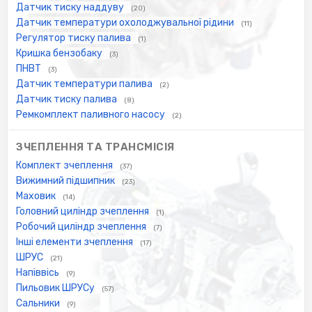
Датчик тиску наддуву
(20)
Датчик температури охолоджувальної рідини
(11)
Регулятор тиску палива
(1)
Кришка бензобаку
(3)
ПНВТ
(3)
Датчик температури палива
(2)
Датчик тиску палива
(8)
Ремкомплект паливного насосу
(2)
ЗЧЕПЛЕННЯ ТА ТРАНСМІСІЯ
Комплект зчеплення
(37)
Вижимний підшипник
(23)
Маховик
(14)
Головний циліндр зчеплення
(1)
Робочий циліндр зчеплення
(7)
Інші елементи зчеплення
(17)
ШРУС
(21)
Напіввісь
(9)
Пильовик ШРУСу
(57)
Сальники
(9)