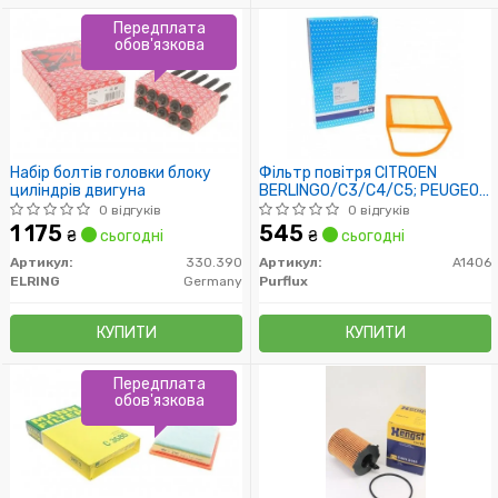
Передплата
обов'язкова
Набір болтів головки блоку
Фільтр повітря CITROEN
циліндрів двигуна
BERLINGO/C3/C4/C5; PEUGEOT
207/308/508 1.4-1.6HDI
0 відгуків
0 відгуків
03/10-
1 175
545
₴
сьогодні
₴
сьогодні
Артикул:
330.390
Артикул:
A1406
ELRING
Germany
Purflux
КУПИТИ
КУПИТИ
Передплата
обов'язкова