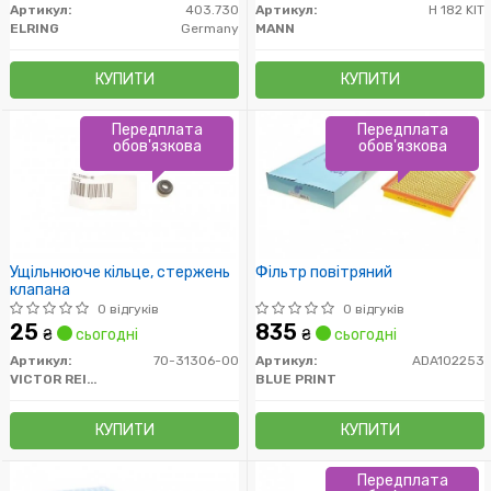
Артикул:
403.730
Артикул:
H 182 KIT
ELRING
Germany
MANN
КУПИТИ
КУПИТИ
Передплата
Передплата
обов'язкова
обов'язкова
Ущільнююче кільце, стержень
Фільтр повітряний
клапана
0 відгуків
0 відгуків
25
835
₴
сьогодні
₴
сьогодні
Артикул:
70-31306-00
Артикул:
ADA102253
VICTOR REINZ
BLUE PRINT
КУПИТИ
КУПИТИ
Передплата