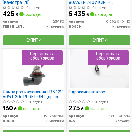
(Каністра 1л))
80Ah, EN 740 лівий "+"
315x175x175 (ДхШхВ)
0 відгуків
0 відгуків
425
5 435
₴
сьогодні
₴
сьогодні
Артикул:
23930
Артикул:
0 092 S40 110
FEBI BILSTEIN
Німеччина
BOSCH
Німеччина
КУПИТИ
КУПИТИ
Передплата
Передплата
обов'язкова
обов'язкова
Лампа розжарювання HB3 12V
Гідрокомпенсатор
60W P20d PURE LIGHT (пр-во
Bosch)
0 відгуків
0 відгуків
160
275
₴
сьогодні
₴
сьогодні
Артикул:
1987302152
Артикул:
420 0086 10
BOSCH
Німеччина
INA
Germany