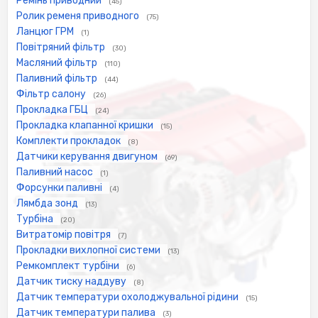
Ремінь приводний
(45)
Ролик ременя приводного
(75)
Ланцюг ГРМ
(1)
Повітряний фільтр
(30)
Масляний фільтр
(110)
Паливний фільтр
(44)
Фільтр салону
(26)
Прокладка ГБЦ
(24)
Прокладка клапанної кришки
(15)
Комплекти прокладок
(8)
Датчики керування двигуном
(69)
Паливний насос
(1)
Форсунки паливні
(4)
Лямбда зонд
(13)
Турбіна
(20)
Витратомір повітря
(7)
Прокладки вихлопної системи
(13)
Ремкомплект турбіни
(6)
Датчик тиску наддуву
(8)
Датчик температури охолоджувальної рідини
(15)
Датчик температури палива
(3)