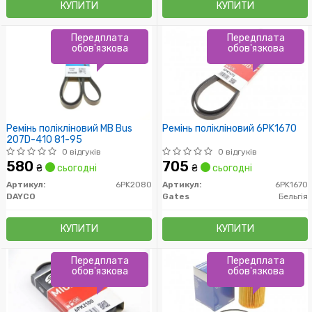
КУПИТИ
КУПИТИ
Передплата
Передплата
обов'язкова
обов'язкова
Ремінь полікліновий MB Bus
Ремінь полікліновий 6PK1670
207D-410 81-95
0 відгуків
0 відгуків
580
705
₴
сьогодні
₴
сьогодні
Артикул:
6PK2080
Артикул:
6PK1670
DAYCO
Gates
Бельгія
КУПИТИ
КУПИТИ
Передплата
Передплата
обов'язкова
обов'язкова