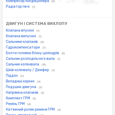
Компресор кондиціонера
(3)
Радіатор печі
(1)
ДВИГУН І СИСТЕМА ВИХЛОПУ
Клапана впускні
(1)
Клапана випускні
(1)
Сальники клапанів
(8)
Гідрокомпенсатори
(7)
Болти головки блоку циліндрів
(5)
Сальник розподільчого вала
(1)
Сальник коленвала
(19)
Шків колінвалу / Демфер
(1)
Піддон
(2)
Вкладиші корінні
(4)
Подушки двигуна
(2)
Напрямна клапанів
(3)
Комплект ГРМ
(5)
Ремінь ГРМ
(4)
Натяжний ролик ременя ГРМ
(4)