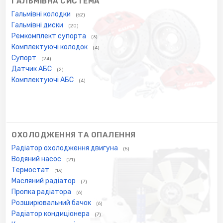
ГАЛЬМІВНА СИСТЕМА
Гальмівні колодки
(62)
Гальмівні диски
(20)
Ремкомплект супорта
(3)
Комплектуючі колодок
(4)
Супорт
(24)
Датчик АБС
(2)
Комплектуючі АБС
(4)
ОХОЛОДЖЕННЯ ТА ОПАЛЕННЯ
Радіатор охолодження двигуна
(5)
Водяний насос
(21)
Термостат
(13)
Масляний радіатор
(7)
Пропка радіатора
(6)
Розширювальний бачок
(6)
Радіатор кондиціонера
(7)