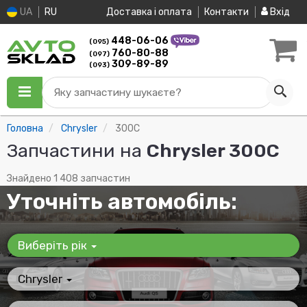
UA
RU
Доставка і оплата
Контакти
Вхід
448-06-06
(095)
760-80-88
(097)
309-89-89
(093)
Яку запчастину шукаєте?
Головна
Chrysler
300C
Запчастини на
Chrysler 300C
Знайдено 1 408 запчастин
Уточніть автомобіль:
Виберіть рік
Chrysler