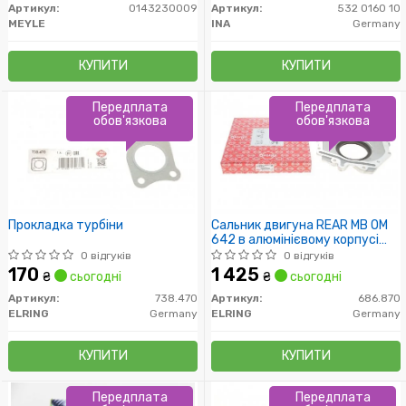
Артикул:
0143230009
Артикул:
532 0160 10
MEYLE
INA
Germany
КУПИТИ
КУПИТИ
Передплата
Передплата
обов'язкова
обов'язкова
Прокладка турбіни
Сальник двигуна REAR MB OM
642 в алюмінієвому корпусі
PTFE (пр-во Elring)
0 відгуків
0 відгуків
170
1 425
₴
сьогодні
₴
сьогодні
Артикул:
738.470
Артикул:
686.870
ELRING
Germany
ELRING
Germany
КУПИТИ
КУПИТИ
Передплата
Передплата