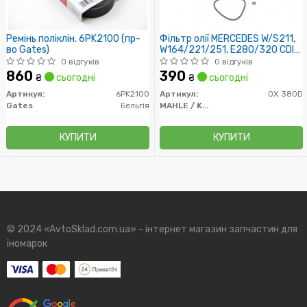
Ремінь поліклін. 6PK2100 (пр-
Фільтр олії MERCEDES W/S211,
во Gates)
W164/221/251, E280/320 CDI
01/05-, SPRINTER 6/06-
0 відгуків
0 відгуків
860
390
₴
сьогодні
₴
сьогодні
Артикул:
6PK2100
Артикул:
OX 380D
Gates
Бельгія
MAHLE / KNECHT
КУПИТИ
КУПИТИ
© 2024 «AvtoSklad.com.ua» - інтернет магазин запчастин для
іномарок