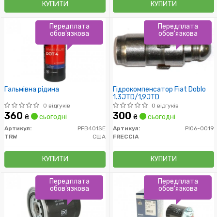
КУПИТИ
КУПИТИ
Передплата
Передплата
обов'язкова
обов'язкова
Гальмівна рідина
Гідрокомпенсатор Fiat Doblo
1.3JTD/1,9JTD
0 відгуків
0 відгуків
360
300
₴
сьогодні
₴
сьогодні
Артикул:
PFB401SE
Артикул:
PI06-0019
TRW
США
FRECCIA
КУПИТИ
КУПИТИ
Передплата
Передплата
обов'язкова
обов'язкова