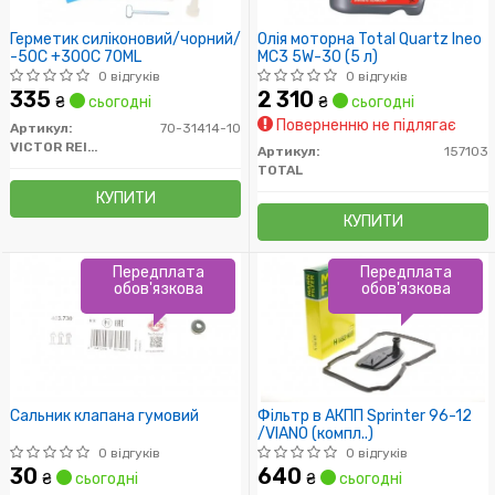
Герметик силіконовий/чорний/
Олія моторна Total Quartz Ineo
-50C +300C 70ML
MC3 5W-30 (5 л)
0 відгуків
0 відгуків
335
2 310
₴
сьогодні
₴
сьогодні
Поверненню не підлягає
Артикул:
70-31414-10
VICTOR REINZ
Артикул:
157103
TOTAL
КУПИТИ
КУПИТИ
Передплата
Передплата
обов'язкова
обов'язкова
Сальник клапана гумовий
Фільтр в АКПП Sprinter 96-12
/VIANO (компл..)
0 відгуків
0 відгуків
30
640
₴
сьогодні
₴
сьогодні