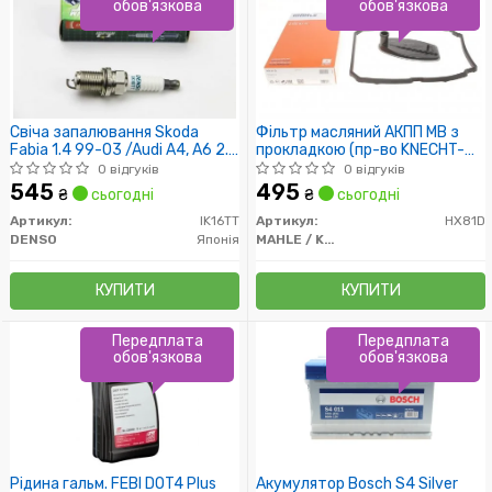
обов'язкова
обов'язкова
Свіча запалювання Skoda
Фільтр масляний АКПП MB з
Fabia 1.4 99-03 /Audi A4, A6 2.0
прокладкою (пр-во KNECHT-
/VW Passat B5 2.0
MAHLE)
0 відгуків
0 відгуків
545
495
₴
сьогодні
₴
сьогодні
Артикул:
IK16TT
Артикул:
HX81D
DENSO
Японія
MAHLE / KNECHT
КУПИТИ
КУПИТИ
Передплата
Передплата
обов'язкова
обов'язкова
Рідина гальм. FEBI DOT4 Plus
Акумулятор Bosch S4 Silver