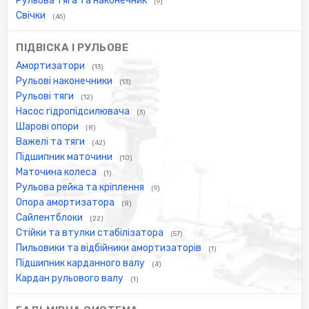
Рульова тяга та наконечник
(9)
Свічки
(46)
ПІДВІСКА І РУЛЬОВЕ
Амортизатори
(13)
Рульові наконечники
(13)
Рульові тяги
(12)
Насос гідропідсилювача
(3)
Шарові опори
(8)
Важелі та тяги
(42)
Підшипник маточини
(10)
Маточина колеса
(1)
Рульова рейка та кріплення
(9)
Опора амортизатора
(8)
Сайлентблоки
(22)
Стійки та втулки стабілізатора
(57)
Пильовики та відбійники амортизаторів
(1)
Підшипник карданного валу
(4)
Кардан рульового валу
(1)