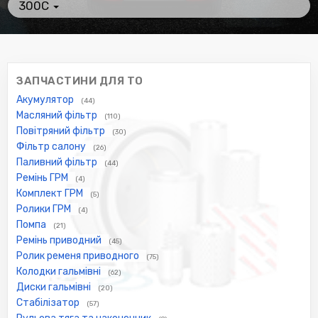
300C
ЗАПЧАСТИНИ ДЛЯ ТО
Акумулятор
(44)
Масляний фільтр
(110)
Повітряний фільтр
(30)
Фільтр салону
(26)
Паливний фільтр
(44)
Ремінь ГРМ
(4)
Комплект ГРМ
(5)
Ролики ГРМ
(4)
Помпа
(21)
Ремінь приводний
(45)
Ролик ременя приводного
(75)
Колодки гальмівні
(62)
Диски гальмівні
(20)
Стабілізатор
(57)