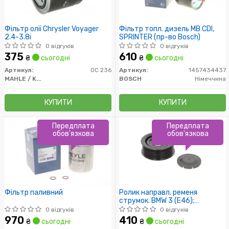
Фільтр олії Chrysler Voyager
Фільтр топл. дизель MB CDI,
2.4-3.8i
SPRINTER (пр-во Bosch)
0 відгуків
0 відгуків
375
610
₴
сьогодні
₴
сьогодні
Артикул:
OC 236
Артикул:
1457434437
MAHLE / KNECHT
BOSCH
Німеччина
КУПИТИ
КУПИТИ
Передплата
Передплата
обов'язкова
обов'язкова
Фільтр паливний
Ролик направл. ременя
струмок. BMW 3 (E46);
MERCEDES C (W203, W204)
0 відгуків
0 відгуків
970
410
₴
сьогодні
₴
сьогодні