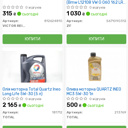
(Bmw L12108 VW G 060 162 LR
023288) 1L
0 відгуків
0 відгуків
315
1 030
₴
сьогодні
₴
сьогодні
Артикул:
812624810
Артикул:
S671090312
VICTOR REINZ
ZF
КУПИТИ
КУПИТИ
Олія моторна Total Quartz Ineo
Олива моторна QUARTZ INEO
Long Life 5W-30 (5 л)
MC3 5W-30 1л
0 відгуків
0 відгуків
2 165
500
₴
сьогодні
₴
сьогодні
Артикул:
181712
Артикул:
213769
TOTAL
TOTAL