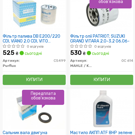
обов'язкова
Фільтр палива DB E200/220
Фільтр олії PATRIOT; SUZUKI
CDI, VIANO 2.0 CDI, VITO
GRAND VITARA 2.0-3.2 06.06-
109/111CDI 09/03-; CHRYSLER
0 відгуків
0 відгуків
300C 3.0 CRD 05-
525
530
₴
сьогодні
₴
сьогодні
Артикул:
CS499
Артикул:
OC 614
Purflux
MAHLE / KNECHT
КУПИТИ
КУПИТИ
Передплата
обов'язкова
Сальник вала двигуна
Мастило АКПП ATF 8HP зелене