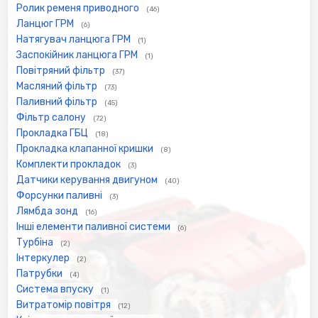
Ролик ременя приводного
(46)
Ланцюг ГРМ
(6)
Натягувач ланцюга ГРМ
(1)
Заспокійник ланцюга ГРМ
(1)
Повітряний фільтр
(37)
Масляний фільтр
(73)
Паливний фільтр
(45)
Фільтр салону
(72)
Прокладка ГБЦ
(18)
Прокладка клапанної кришки
(8)
Комплекти прокладок
(3)
Датчики керування двигуном
(40)
Форсунки паливні
(3)
Лямбда зонд
(16)
Інші елементи паливної системи
(6)
Турбіна
(2)
Інтеркулер
(2)
Патрубки
(4)
Система впуску
(1)
Витратомір повітря
(12)