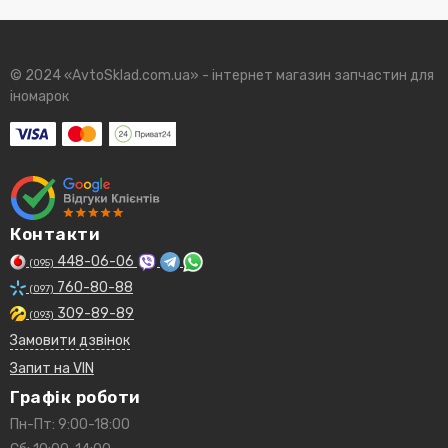
© 2024 «AvtoSklad.com.ua» - інтернет магазин запчастин для
іномарок
Контакти
448-06-06
(095)
760-80-88
(097)
309-89-89
(093)
Замовити дзвінок
Запит на VIN
Графік роботи
Пн-Пт: 9:00-18:00