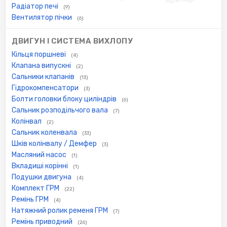
Радіатор печі
(9)
Вентилятор пічки
(6)
ДВИГУН І СИСТЕМА ВИХЛОПУ
Кільця поршневі
(4)
Клапана випускні
(2)
Сальники клапанів
(13)
Гідрокомпенсатори
(3)
Болти головки блоку циліндрів
(6)
Сальник розподільчого вала
(7)
Колінвал
(2)
Сальник коленвала
(33)
Шків колінвалу / Демфер
(3)
Масляний насос
(1)
Вкладиші корінні
(1)
Подушки двигуна
(4)
Комплект ГРМ
(22)
Ремінь ГРМ
(4)
Натяжний ролик ременя ГРМ
(7)
Ремінь приводний
(26)