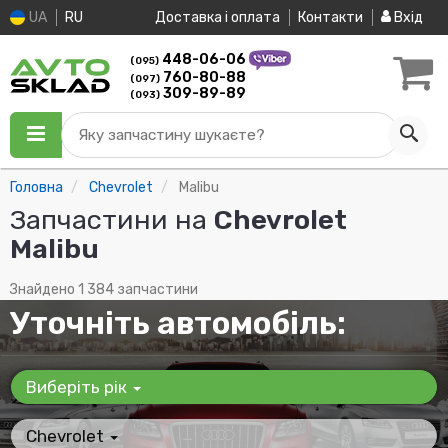
UA
RU
Доставка і оплата
Контакти
Вхід
448-06-06
(095)
760-80-88
(097)
309-89-89
(093)
Яку запчастину шукаєте?
Головна
Chevrolet
Malibu
Запчастини на
Chevrolet
Malibu
Знайдено 1 384 запчастини
Уточніть автомобіль:
Виберіть рік
Chevrolet