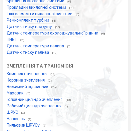
Кріплення вихлопної системи
(6)
Прокладки вихлопної системи
(11)
Інші елементи вихлопної системи
(6)
Ремкомплект турбіни
(4)
Датчик тиску наддуву
(17)
Датчик температури охолоджувальної рідини
(6)
ПНВТ
(2)
Датчик температури палива
(1)
Датчик тиску палива
(10)
ЗЧЕПЛЕННЯ ТА ТРАНСМІСІЯ
Комплект зчеплення
(14)
Корзина зчеплення
(2)
Вижимний підшипник
(23)
Маховик
(4)
Головний циліндр зчеплення
(10)
Робочий циліндр зчеплення
(1)
ШРУС
(3)
Напіввісь
(1)
Пильовик ШРУСу
(7)