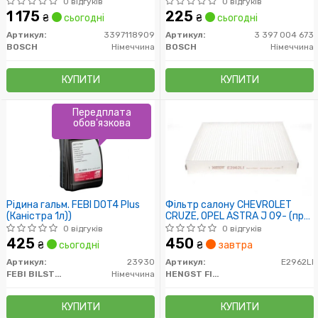
0 відгуків
0 відгуків
1 175
225
₴
сьогодні
₴
сьогодні
Артикул:
3397118909
Артикул:
3 397 004 673
BOSCH
Німеччина
BOSCH
Німеччина
КУПИТИ
КУПИТИ
Передплата
обов'язкова
Рідина гальм. FEBI DOT4 Plus
Фільтр салону CHEVROLET
(Каністра 1л))
CRUZE, OPEL ASTRA J 09- (пр-
во HENGST)
0 відгуків
0 відгуків
425
450
₴
сьогодні
₴
завтра
Артикул:
23930
Артикул:
E2962LI
FEBI BILSTEIN
Німеччина
HENGST FILTER
КУПИТИ
КУПИТИ