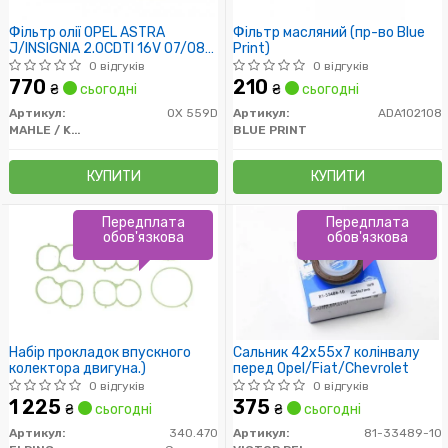
Фільтр олії OPEL ASTRA
Фільтр масляний (пр-во Blue
J/INSIGNIA 2.0CDTI 16V 07/08-;
Print)
SAAB 9-5 2.0 TID 05/10-
0 відгуків
0 відгуків
770
210
₴
сьогодні
₴
сьогодні
Артикул:
OX 559D
Артикул:
ADA102108
MAHLE / KNECHT
BLUE PRINT
КУПИТИ
КУПИТИ
Передплата
Передплата
обов'язкова
обов'язкова
Набір прокладок впускного
Сальник 42x55x7 колінвалу
колектора двигуна.)
перед Opel/Fiat/Chevrolet
0 відгуків
0 відгуків
1 225
375
₴
сьогодні
₴
сьогодні
Артикул:
340.470
Артикул:
81-33489-10