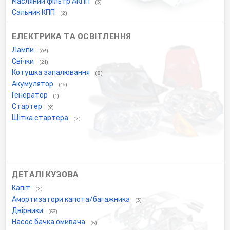
Масляний фільтр АКПП
(3)
Сальник КПП
(2)
ЕЛЕКТРИКА ТА ОСВІТЛЕННЯ
Лампи
(63)
Свічки
(21)
Котушка запалювання
(8)
Акумулятор
(16)
Генератор
(1)
Стартер
(9)
Щітка стартера
(2)
ДЕТАЛІ КУЗОВА
Капіт
(2)
Амортизатори капота/багажника
(3)
Двірники
(53)
Насос бачка омивача
(5)