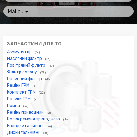
Malibu
ЗАПЧАСТИНИ ДЛЯ ТО
Акумулятор
(16)
Масляний фільтр
(73)
Повітряний фільтр
(37)
Фільтр салону
(72)
Паливний фільтр
(45)
Ремінь ГРМ
(4)
Комплект ГРМ
(22)
Ролики ГРМ
(7)
Помпа
(37)
Ремінь приводний
(26)
Ролик ременя приводного
(46)
Колодки гальмівні
(76)
Диски гальмівні
(50)