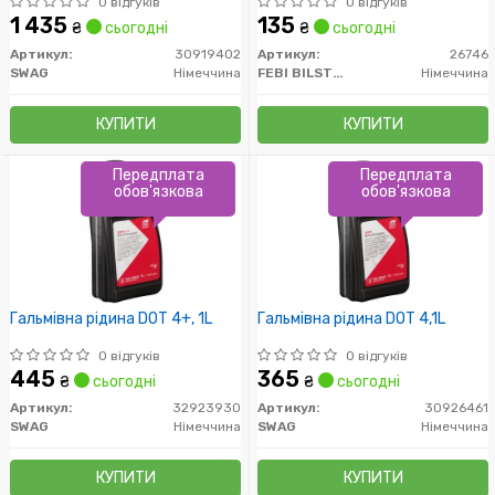
0 відгуків
0 відгуків
1 435
135
₴
сьогодні
₴
сьогодні
Артикул:
30919402
Артикул:
26746
SWAG
Німеччина
FEBI BILSTEIN
Німеччина
КУПИТИ
КУПИТИ
Передплата
Передплата
обов'язкова
обов'язкова
Гальмівна рідина DOT 4+, 1L
Гальмівна рідина DOT 4,1L
0 відгуків
0 відгуків
445
365
₴
сьогодні
₴
сьогодні
Артикул:
32923930
Артикул:
30926461
SWAG
Німеччина
SWAG
Німеччина
КУПИТИ
КУПИТИ