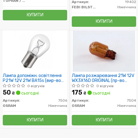
TOPRAN / HANS PRIES
Артикул:
19402
FEBI BILSTEIN
Німеччина
КУПИТИ
КУПИТИ
Лампа допоміжн. освітлення
Лампа розжарювання 21W 12V
Р21W 12V 21W ВА15s (вир-во
WX3X16D ORIGINAL (пр-во
OSRAM)
OSRAM)
0 відгуків
0 відгуків
50
175
₴
сьогодні
₴
сьогодні
Артикул:
7506
Артикул:
7504
OSRAM
Німеччина
OSRAM
Німеччина
КУПИТИ
КУПИТИ