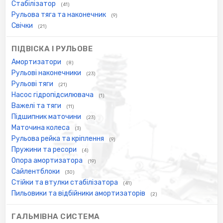
Стабілізатор
(41)
Рульова тяга та наконечник
(9)
Свічки
(21)
ПІДВІСКА І РУЛЬОВЕ
Амортизатори
(8)
Рульові наконечники
(23)
Рульові тяги
(21)
Насос гідропідсилювача
(1)
Важелі та тяги
(11)
Підшипник маточини
(23)
Маточина колеса
(3)
Рульова рейка та кріплення
(9)
Пружини та ресори
(4)
Опора амортизатора
(19)
Сайлентблоки
(30)
Стійки та втулки стабілізатора
(41)
Пильовики та відбійники амортизаторів
(2)
ГАЛЬМІВНА СИСТЕМА