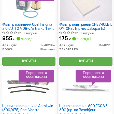
Фільтр паливний Opel Insignia
Фільтр повітряний CHEVROLET,
2.0 CDTI 07/08-, Astra -J 1.3-
GM, OPEL (пр-во Jakoparts)
2.0 CDTI 12/09- SAAB 9-3
0 відгуків
0 відгуків
1.9TiD, 9-5 2.0TiD 01/10-
855
175
₴
сьогодні
₴
сьогодні
Артикул:
F026402062
Артикул:
J1340910
BOSCH
Німеччина
JAKOPARTS
КУПИТИ
КУПИТИ
Передплата
Передплата
обов'язкова
обов'язкова
Щітки склоочисника Aerotwin
Щітка склоочис. 600 ECO V3
(600/475) Opel Vectra
60C (пр-во Bosch)снг