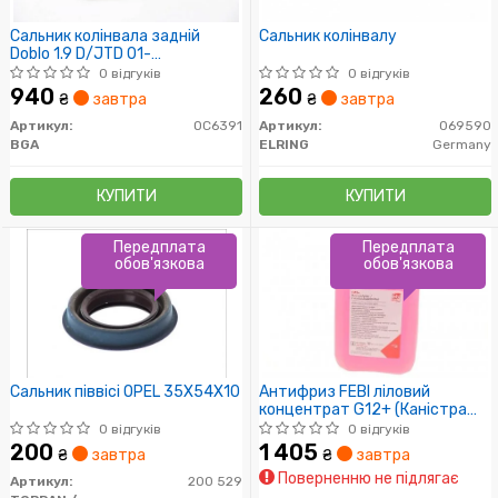
Сальник колінвала задній
Сальник колінвалу
Doblo 1.9 D/JTD 01-
(93x109/175x16)
0 відгуків
0 відгуків
940
260
₴
завтра
₴
завтра
Артикул:
OC6391
Артикул:
069590
BGA
ELRING
Germany
КУПИТИ
КУПИТИ
Передплата
Передплата
обов'язкова
обов'язкова
Сальник піввісі OPEL 35X54X10
Антифриз FEBI ліловий
концентрат G12+ (Каністра
5л))
0 відгуків
0 відгуків
200
1 405
₴
завтра
₴
завтра
Поверненню не підлягає
Артикул:
200 529