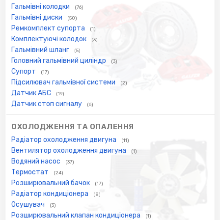
Гальмівні колодки
(76)
Гальмівні диски
(50)
Ремкомплект супорта
(1)
Комплектуючі колодок
(3)
Гальмівний шланг
(5)
Головний гальмівний циліндр
(3)
Супорт
(17)
Підсилювач гальмівної системи
(2)
Датчик АБС
(19)
Датчик стоп сигналу
(6)
ОХОЛОДЖЕННЯ ТА ОПАЛЕННЯ
Радіатор охолодження двигуна
(11)
Вентилятор охолодження двигуна
(1)
Водяний насос
(37)
Термостат
(24)
Розширювальний бачок
(17)
Радіатор кондиціонера
(8)
Осушувач
(3)
Розширювальний клапан кондиціонера
(1)