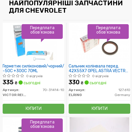
НАЙПОПУЛЯРНІШІ ЗАПЧАСТИНИ
ДЛЯ CHEVROLET
Передплата
Передплата
обов'язкова
обов'язкова
Герметик силіконовий/чорний/
Сальник колінвала перед.
-50C +300C 70ML
42X55X7 OPEL ASTRA VECTRA
B/C
0 відгуків
0 відгуків
335
330
₴
сьогодні
₴
сьогодні
Артикул:
70-31414-10
Артикул:
127.610
VICTOR REINZ
ELRING
Germany
КУПИТИ
КУПИТИ
Передплата
обов'язкова