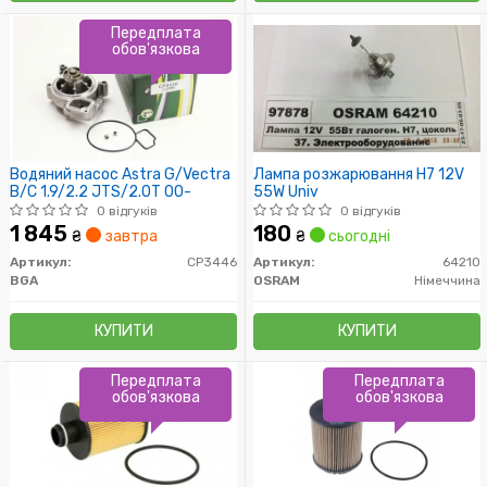
Передплата
обов'язкова
Водяний насос Astra G/Vectra
Лампа розжарювання H7 12V
B/C 1.9/2.2 JTS/2.0T 00-
55W Univ
0 відгуків
0 відгуків
1 845
180
₴
завтра
₴
сьогодні
Артикул:
CP3446
Артикул:
64210
BGA
OSRAM
Німеччина
КУПИТИ
КУПИТИ
Передплата
Передплата
обов'язкова
обов'язкова