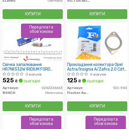
ELRING
Germany
VICTOR REINZ
КУПИТИ
КУПИТИ
Передплата
обов'язкова
Свічка запалювання
Прокладання колектора Opel
HR7NII332W IRIDIUM FORD
Astra/Insignia A/Zafira 2.0 Cdti
FOCUS, MONDEO 1.6-2.0
08-
0 відгуків
0 відгуків
EcoBoost 10- (пр-во BOSCH)
525
125
₴
сьогодні
₴
сьогодні
Артикул:
0242236663
Артикул:
120-940
BOSCH
Німеччина
Fischer Automotive One (FA1)
КУПИТИ
КУПИТИ
Передплата
Передплата
обов'язкова
обов'язкова