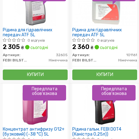
Рідина для гідравлічних
Рідина для гідравлічних
передач ATF 5L
передач ATF 5L
0 відгуків
0 відгуків
2 305
2 360
₴
сьогодні
₴
сьогодні
Артикул:
32605
Артикул:
101161
FEBI BILSTEIN
Німеччина
FEBI BILSTEIN
Німеччина
КУПИТИ
КУПИТИ
Передплата
Передплата
обов'язкова
обов'язкова
Концентрат антифризу G12+
Рідина гальм. FEBI DOT4
(бузковий) (-38 °C) 5L
(Каністра 0,25л))