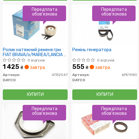
Передплата
Передплата
обов'язкова
обов'язкова
Ролик натяжний ременя грм
Ремінь генератора
FIAT BRAVA/o/MAREA/LANCIA K
1.9TD/2.4TD
0 відгуків
0 відгуків
1 425
555
₴
завтра
₴
завтра
Артикул:
ATB2547
Артикул:
6PK1980
DAYCO
DAYCO
КУПИТИ
КУПИТИ
Передплата
Передплата
обов'язкова
обов'язкова