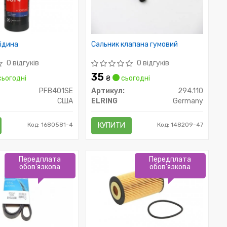
рідина
Сальник клапана гумовий
0 відгуків
0 відгуків
35
ьогодні
₴
сьогодні
PFB401SE
Артикул:
294.110
США
ELRING
Germany
Код: 1680581-4
КУПИТИ
Код: 148209-47
Передплата
Передплата
обов'язкова
обов'язкова