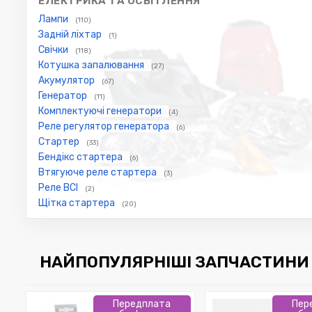
ЕЛЕКТРИКА ТА ОСВІТЛЕННЯ
Лампи
(110)
Задній ліхтар
(1)
Свічки
(118)
Котушка запалювання
(27)
Акумулятор
(67)
Генератор
(11)
Комплектуючі генератори
(4)
Реле регулятор генератора
(6)
Стартер
(33)
Бендікс стартера
(6)
Втягуюче реле стартера
(3)
Реле ВСІ
(2)
Щітка стартера
(20)
НАЙПОПУЛЯРНІШІ ЗАПЧАСТИНИ 
Передплата
Пер