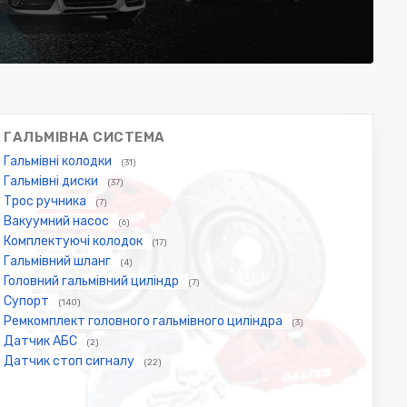
ГАЛЬМІВНА СИСТЕМА
Гальмівні колодки
(31)
Гальмівні диски
(37)
Трос ручника
(7)
Вакуумний насос
(6)
Комплектуючі колодок
(17)
Гальмівний шланг
(4)
Головний гальмівний циліндр
(7)
Супорт
(140)
Ремкомплект головного гальмівного циліндра
(3)
Датчик АБС
(2)
Датчик стоп сигналу
(22)