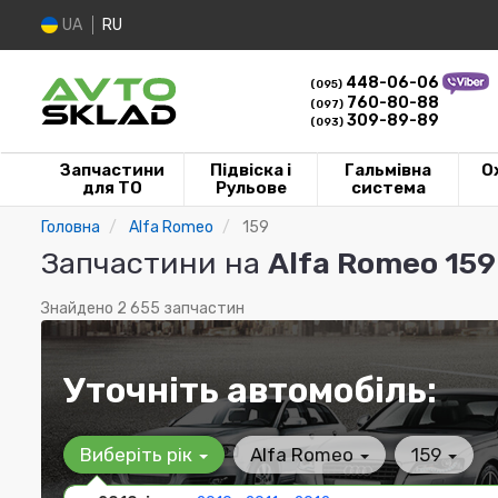
UA
RU
448-06-06
(095)
760-80-88
(097)
309-89-89
(093)
Запчастини
Підвіска і
Гальмівна
О
для ТО
Рульове
система
Головна
Alfa Romeo
159
Запчастини на
Alfa Romeo 159
Знайдено 2 655 запчастин
Уточніть автомобіль:
Виберіть рік
Alfa Romeo
159