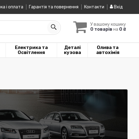
ка і оплата
Гарантія та повернення
Контакти
Вхід
У вашому кошику
0 товарів
на
0 ₴
Електрика та
Деталі
Олива та
Освітлення
кузова
автохімія