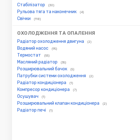
Стабілізатор
(30)
Рульова тяга та наконечник
(4)
Свічки
(118)
ОХОЛОДЖЕННЯ ТА ОПАЛЕННЯ
Радіатор охолодження двигуна
(2)
Водяний насос
(95)
Термостат
(55)
Масляний радіатор
(35)
Розширювальний бачок
(5)
Патрубки системи охолодження
(2)
Радіатор кондиціонера
(1)
Компресор кондиціонера
(7)
Осушувач
(1)
Розширювальний клапан кондиціонера
(2)
Радіатор печі
(1)