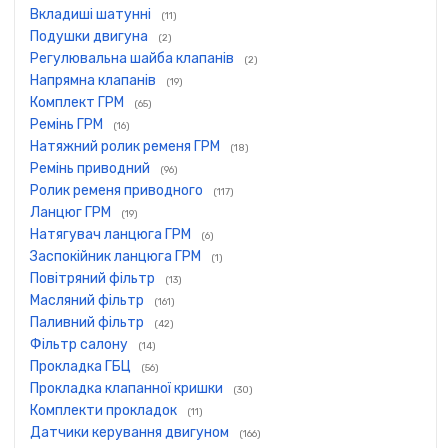
Вкладиші шатунні
(11)
Подушки двигуна
(2)
Регулювальна шайба клапанів
(2)
Напрямна клапанів
(19)
Комплект ГРМ
(65)
Ремінь ГРМ
(16)
Натяжний ролик ременя ГРМ
(18)
Ремінь приводний
(96)
Ролик ременя приводного
(117)
Ланцюг ГРМ
(19)
Натягувач ланцюга ГРМ
(6)
Заспокійник ланцюга ГРМ
(1)
Повітряний фільтр
(13)
Масляний фільтр
(161)
Паливний фільтр
(42)
Фільтр салону
(14)
Прокладка ГБЦ
(56)
Прокладка клапанної кришки
(30)
Комплекти прокладок
(11)
Датчики керування двигуном
(166)