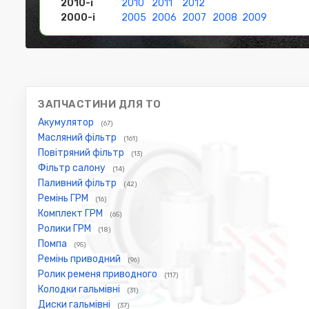
2010-і
2010
2011
2012
2000-і
2005
2006
2007
2008
2009
ЗАПЧАСТИНИ ДЛЯ ТО
Акумулятор
(67)
Масляний фільтр
(161)
Повітряний фільтр
(13)
Фільтр салону
(14)
Паливний фільтр
(42)
Ремінь ГРМ
(16)
Комплект ГРМ
(65)
Ролики ГРМ
(18)
Помпа
(95)
Ремінь приводний
(96)
Ролик ременя приводного
(117)
Колодки гальмівні
(31)
Диски гальмівні
(37)