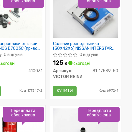
обов'язкова
обов'язкова
аправляючої гільзи
Сальник розподільника
NOS D7003C (пр-во
(30X42X6) NISSAN INTERSTAR,
KUBISTAR, PRIMASTAR
0 відгуків
0 відгуків
125
ьогодні
₴
сьогодні
410031
Артикул:
81-17539-50
VICTOR REINZ
Код: 171347-2
КУПИТИ
Код: 6972-1
Передплата
Передплата
обов'язкова
обов'язкова