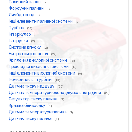
Паливний насос
(2)
Форсунки паливні
(2)
Лямбда зонд
(28)
Інші елементи паливної системи
(5)
Турбіна
(13)
Інтеркулер
(1)
Патрубки
(2)
Система впуску
(2)
Витратомір повітря
(29)
Кріплення вихлопної системи
(13)
Прокладки вихлопної системи
(17)
Інші елементи вихлопної системи
(6)
Ремкомплект турбіни
(10)
Датчик тиску наддуву
(20)
Датчик температури охолоджувальної рідини
(23)
Регулятор тиску палива
(3)
Кришка бензобаку
(1)
Датчик температури палива
(1)
Датчик тиску палива
(8)