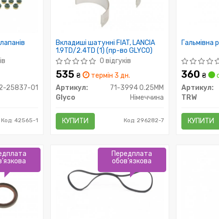
клапанів
Вкладиші шатунні FIAT, LANCIA
Гальмівна 
1.9TD/2.4TD (1) (пр-во GLYCO)
ів
0 відгуків
535
360
₴
термін 3 дн.
₴
с
2-25837-01
Артикул:
71-3994 0.25MM
Артикул:
Glyco
Німеччина
TRW
Код: 42565-1
КУПИТИ
Код: 296282-7
КУПИТИ
едплата
Передплата
в'язкова
обов'язкова