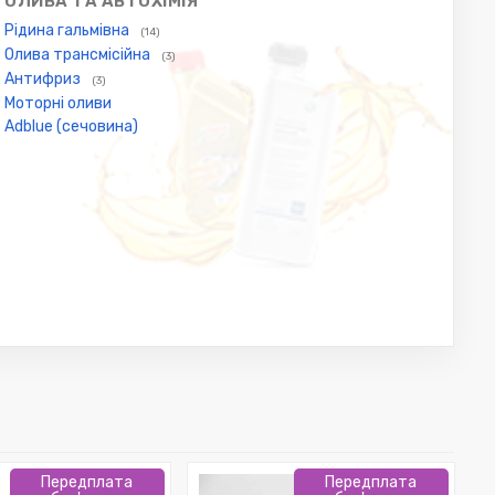
ОЛИВА ТА АВТОХІМІЯ
Рідина гальмівна
(14)
Олива трансмісійна
(3)
Антифриз
(3)
Моторні оливи
Adblue (сечовина)
Передплата
Передплата