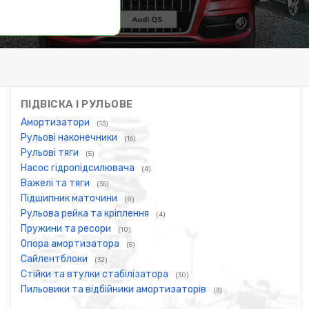
ПІДВІСКА І РУЛЬОВЕ
Амортизатори
(13)
Рульові наконечники
(16)
Рульові тяги
(5)
Насос гідропідсилювача
(4)
Важелі та тяги
(35)
Підшипник маточини
(8)
Рульова рейка та кріплення
(4)
Пружини та ресори
(10)
Опора амортизатора
(5)
Сайлентблоки
(32)
Стійки та втулки стабілізатора
(30)
Пильовики та відбійники амортизаторів
(3)