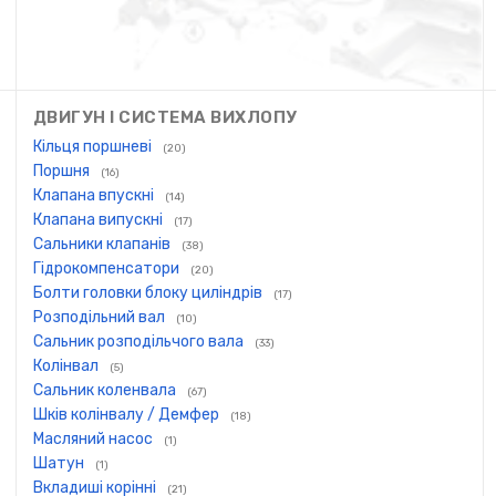
ДВИГУН І СИСТЕМА ВИХЛОПУ
Кільця поршневі
(20)
Поршня
(16)
Клапана впускні
(14)
Клапана випускні
(17)
Сальники клапанів
(38)
Гідрокомпенсатори
(20)
Болти головки блоку циліндрів
(17)
Розподільний вал
(10)
Сальник розподільчого вала
(33)
Колінвал
(5)
Сальник коленвала
(67)
Шків колінвалу / Демфер
(18)
Масляний насос
(1)
Шатун
(1)
Вкладиші корінні
(21)