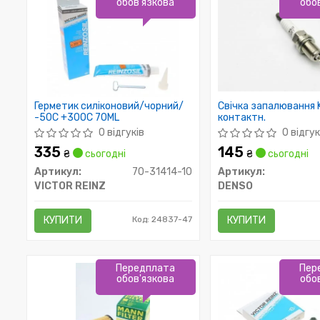
обов'язкова
обо
Герметик силіконовий/чорний/
Свічка запалювання 
-50C +300C 70ML
контактн.
0 відгуків
0 відгук
335
145
₴
сьогодні
₴
сьогодні
Артикул:
70-31414-10
Артикул:
VICTOR REINZ
DENSO
КУПИТИ
Код: 24837-47
КУПИТИ
Передплата
Пер
обов'язкова
обо