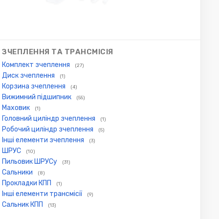
ЗЧЕПЛЕННЯ ТА ТРАНСМІСІЯ
Комплект зчеплення
(27)
Диск зчеплення
(1)
Корзина зчеплення
(4)
Вижимний підшипник
(55)
Маховик
(1)
Головний циліндр зчеплення
(1)
Робочий циліндр зчеплення
(5)
Інші елементи зчеплення
(3)
ШРУС
(10)
Пильовик ШРУСу
(31)
Сальники
(8)
Прокладки КПП
(1)
Інші елементи трансмісії
(9)
Сальник КПП
(13)