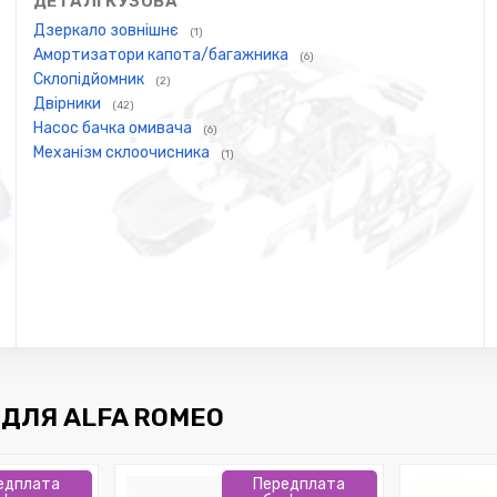
ДЕТАЛІ КУЗОВА
Дзеркало зовнішнє
(1)
Амортизатори капота/багажника
(6)
Склопідйомник
(2)
Двірники
(42)
Насос бачка омивача
(6)
Механізм склоочисника
(1)
ДЛЯ ALFA ROMEO
едплата
Передплата