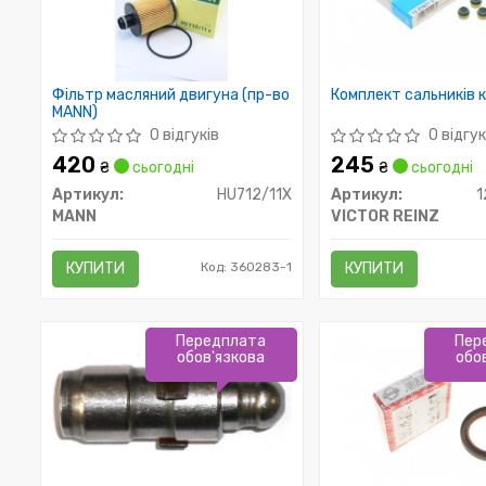
Фільтр масляний двигуна (пр-во
Комплект сальників 
MANN)
0 відгуків
0 відгук
420
245
₴
сьогодні
₴
сьогодні
Артикул:
HU712/11X
Артикул:
1
MANN
VICTOR REINZ
КУПИТИ
Код: 360283-1
КУПИТИ
Передплата
Пер
обов'язкова
обо