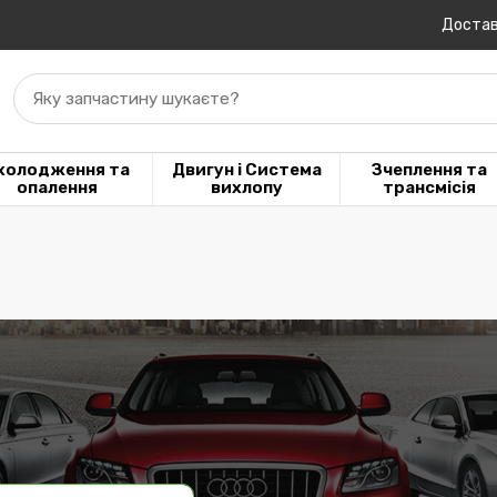
Достав
Яку запчастину шукаєте?
холодження та
Двигун і Система
Зчеплення та
опалення
вихлопу
трансмісія