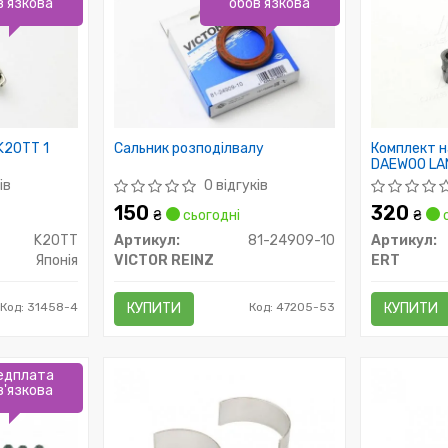
в'язкова
обов'язкова
K20TT 1
Сальник розподілвалу
Комплект н
DAEWOO LA
ERT)
ів
0 відгуків
150
320
₴
сьогодні
₴
с
K20TT
Артикул:
81-24909-10
Артикул:
Японія
VICTOR REINZ
ERT
Код: 31458-4
КУПИТИ
Код: 47205-53
КУПИТИ
едплата
в'язкова