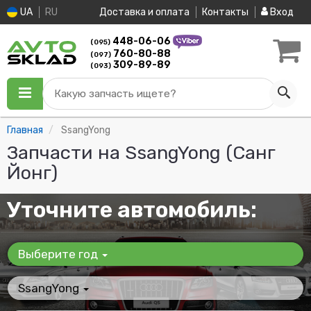
UA
RU
Доставка и оплата
Контакты
Вход
448-06-06
(095)
760-80-88
(097)
309-89-89
(093)
Какую запчасть ищете?
Главная
SsangYong
Запчасти на SsangYong (Санг
Йонг)
Уточните автомобиль:
Выберите год
SsangYong