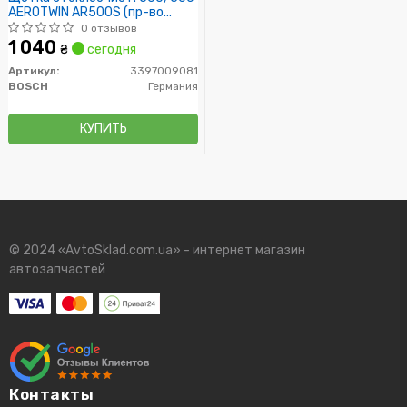
AEROTWIN AR500S (пр-во
Bosch)
0 отзывов
1 040
₴
сегодня
Артикул:
3397009081
BOSCH
Германия
КУПИТЬ
© 2024 «AvtoSklad.com.ua» - интернет магазин
автозапчастей
Контакты