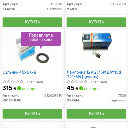
Артикул:
115.100
Артикул:
HU 727/1 X
ELRING
Germany
MANN
КУПИТЬ
КУПИТЬ
Передплата
обов'язкова
Сальник 45x67x8
Лампочка 12V 21/5W BAY15d
P21/5W (цоколь)
0 отзывов
0 отзывов
315
45
₴
сегодня
₴
сегодня
Артикул:
812624810
Артикул:
7528
VICTOR REINZ
OSRAM
Германия
КУПИТЬ
КУПИТЬ