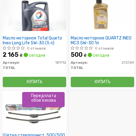
Масло моторное Total Quartz
Масло моторное QUARTZ INEO
Ineo Long Life 5W-30 (5 л)
MC3 5W-30 1л
0 отзывов
0 отзывов
2 165
500
₴
сегодня
₴
сегодня
Артикул:
181712
Артикул:
213769
TOTAL
TOTAL
КУПИТЬ
КУПИТЬ
Передплата
обов'язкова
Щетка стеклоочист. 500/500