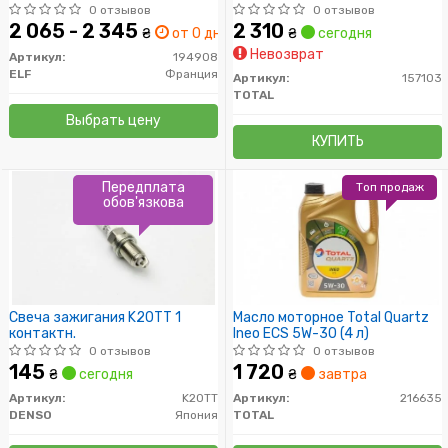
0 отзывов
0 отзывов
2 065 - 2 345
2 310
₴
от 0 дн.
₴
сегодня
Невозврат
Артикул:
194908
ELF
Франция
Артикул:
157103
TOTAL
Выбрать цену
КУПИТЬ
Передплата
Топ продаж
обов'язкова
Свеча зажигания K20TT 1
Масло моторное Total Quartz
контактн.
Ineo ECS 5W-30 (4 л)
0 отзывов
0 отзывов
145
1 720
₴
сегодня
₴
завтра
Артикул:
K20TT
Артикул:
216635
DENSO
Япония
TOTAL