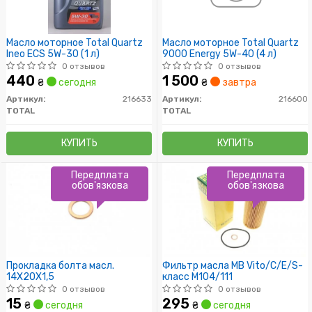
Масло моторное Total Quartz
Масло моторное Total Quartz
Ineo ECS 5W-30 (1 л)
9000 Energy 5W-40 (4 л)
0 отзывов
0 отзывов
440
1 500
₴
сегодня
₴
завтра
Артикул:
216633
Артикул:
216600
TOTAL
TOTAL
КУПИТЬ
КУПИТЬ
Передплата
Передплата
обов'язкова
обов'язкова
Прокладка болта масл.
Фильтр масла MB Vito/C/E/S-
14X20X1,5
класс M104/111
0 отзывов
0 отзывов
15
295
₴
сегодня
₴
сегодня