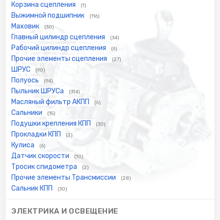
Корзина сцепления
(1)
Выжимной подшипник
(116)
Маховик
(30)
Главный цилиндр сцепления
(34)
Рабочий цилиндр сцепления
(6)
Прочие элементы сцепления
(27)
ШРУС
(90)
Полуось
(94)
Пыльник ШРУСа
(314)
Масляный фильтр АКПП
(6)
Сальники
(15)
Подушки крепления КПП
(30)
Прокладки КПП
(2)
Кулиса
(6)
Датчик скорости
(10)
Тросик спидометра
(2)
Прочие элементы Трансмиссии
(28)
Сальник КПП
(30)
ЭЛЕКТРИКА И ОСВЕЩЕНИЕ