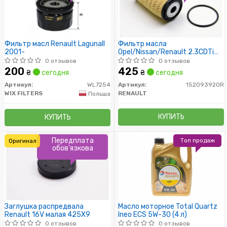
Фильтр масл Renault LagunaII
Фильтр масла
2001-
Opel/Nissan/Renault 2.3CDTi
2010-
0 отзывов
0 отзывов
200
425
₴
сегодня
₴
сегодня
Артикул:
WL7254
Артикул:
152093920R
WIX FILTERS
RENAULT
Польша
КУПИТЬ
КУПИТЬ
Передплата
Топ продаж
Оригинал
обов'язкова
Заглушка распредвала
Масло моторное Total Quartz
Renault 16V малая 425X9
Ineo ECS 5W-30 (4 л)
0 отзывов
0 отзывов