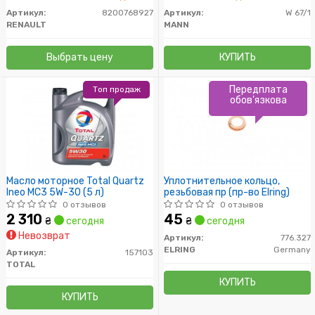
Артикул:
8200768927
Артикул:
W 67/1
RENAULT
MANN
Выбрать цену
КУПИТЬ
Передплата
Топ продаж
обов'язкова
Масло моторное Total Quartz
Уплотнительное кольцо,
Ineo MC3 5W-30 (5 л)
резьбовая пр (пр-во Elring)
0 отзывов
0 отзывов
2 310
45
₴
сегодня
₴
сегодня
Невозврат
Артикул:
776.327
ELRING
Germany
Артикул:
157103
TOTAL
КУПИТЬ
КУПИТЬ