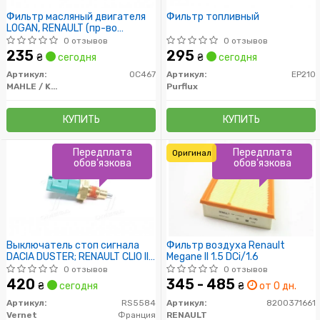
Фильтр масляный двигателя
Фильтр топливный
LOGAN, RENAULT (пр-во
Knecht-Mahle)
0 отзывов
0 отзывов
235
295
₴
сегодня
₴
сегодня
Артикул:
OC467
Артикул:
EP210
MAHLE / KNECHT
Purflux
КУПИТЬ
КУПИТЬ
Передплата
Передплата
Оригинал
обов'язкова
обов'язкова
Выключатель стоп сигнала
Фильтр воздуха Renault
DACIA DUSTER; RENAULT CLIO II,
Megane II 1.5 DCi/1.6
LAGUNA II 1.0-3.0 09.98-
0 отзывов
0 отзывов
420
345 - 485
₴
сегодня
₴
от 0 дн.
Артикул:
RS5584
Артикул:
8200371661
Vernet
Франция
RENAULT