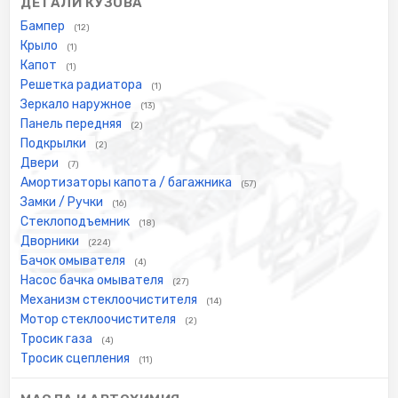
ДЕТАЛИ КУЗОВА
Бампер
(12)
Крыло
(1)
Капот
(1)
Решетка радиатора
(1)
Зеркало наружное
(13)
Панель передняя
(2)
Подкрылки
(2)
Двери
(7)
Амортизаторы капота / багажника
(57)
Замки / Ручки
(16)
Стеклоподъемник
(18)
Дворники
(224)
Бачок омывателя
(4)
Насос бачка омывателя
(27)
Механизм стеклоочистителя
(14)
Мотор стеклоочистителя
(2)
Тросик газа
(4)
Тросик сцепления
(11)