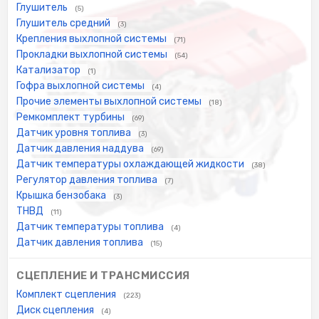
Глушитель
(5)
Глушитель средний
(3)
Крепления выхлопной системы
(71)
Прокладки выхлопной системы
(54)
Катализатор
(1)
Гофра выхлопной системы
(4)
Прочие элементы выхлопной системы
(18)
Ремкомплект турбины
(69)
Датчик уровня топлива
(3)
Датчик давления наддува
(69)
Датчик температуры охлаждающей жидкости
(38)
Регулятор давления топлива
(7)
Крышка бензобака
(3)
ТНВД
(11)
Датчик температуры топлива
(4)
Датчик давления топлива
(15)
СЦЕПЛЕНИЕ И ТРАНСМИССИЯ
Комплект сцепления
(223)
Диск сцепления
(4)