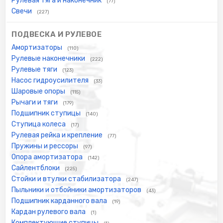
Рулевая тяга и наконечник
(77)
Свечи
(227)
ПОДВЕСКА И РУЛЕВОЕ
Амортизаторы
(110)
Рулевые наконечники
(222)
Рулевые тяги
(123)
Насос гидроусилителя
(33)
Шаровые опоры
(115)
Рычаги и тяги
(179)
Подшипник ступицы
(140)
Ступица колеса
(17)
Рулевая рейка и крепление
(77)
Пружины и рессоры
(97)
Опора амортизатора
(142)
Сайлентблоки
(225)
Стойки и втулки стабилизатора
(247)
Пыльники и отбойники амортизаторов
(43)
Подшипник карданного вала
(19)
Кардан рулевого вала
(1)
Комплектующие ступицы