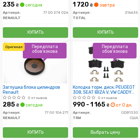
235
1 720
₴
сегодня
₴
завтра
Артикул:
77 00 274 026
Артикул:
216635
RENAULT
TOTAL
КУПИТЬ
КУПИТЬ
Передплата
Передплата
Оригинал
обов'язкова
обов'язкова
Заглушка блока цилиндров
Колодка торм. диск. PEUGEOT
Renault
308, SEAT IBIZA V, VW CADDY
задн. (пр-во TRW)
0 отзывов
0 отзывов
285
990 - 1 165
₴
сегодня
₴
от 0 дн.
Артикул:
77 00 106 271
Артикул:
GDB1330
RENAULT
TRW
США
КУПИТЬ
Выбрать цену