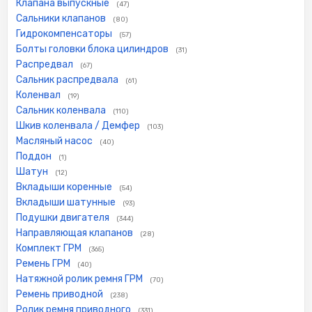
Клапана выпускные
(47)
Сальники клапанов
(80)
Гидрокомпенсаторы
(57)
Болты головки блока цилиндров
(31)
Распредвал
(67)
Сальник распредвала
(61)
Коленвал
(19)
Сальник коленвала
(110)
Шкив коленвала / Демфер
(103)
Масляный насос
(40)
Поддон
(1)
Шатун
(12)
Вкладыши коренные
(54)
Вкладыши шатунные
(93)
Подушки двигателя
(344)
Направляющая клапанов
(28)
Комплект ГРМ
(365)
Ремень ГРМ
(40)
Натяжной ролик ремня ГРМ
(70)
Ремень приводной
(238)
Ролик ремня приводного
(331)