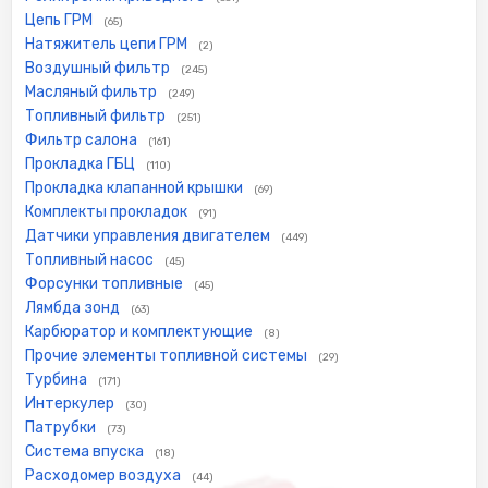
Цепь ГРМ
(65)
Натяжитель цепи ГРМ
(2)
Воздушный фильтр
(245)
Масляный фильтр
(249)
Топливный фильтр
(251)
Фильтр салона
(161)
Прокладка ГБЦ
(110)
Прокладка клапанной крышки
(69)
Комплекты прокладок
(91)
Датчики управления двигателем
(449)
Топливный насос
(45)
Форсунки топливные
(45)
Лямбда зонд
(63)
Карбюратор и комплектующие
(8)
Прочие элементы топливной системы
(29)
Турбина
(171)
Интеркулер
(30)
Патрубки
(73)
Система впуска
(18)
Расходомер воздуха
(44)