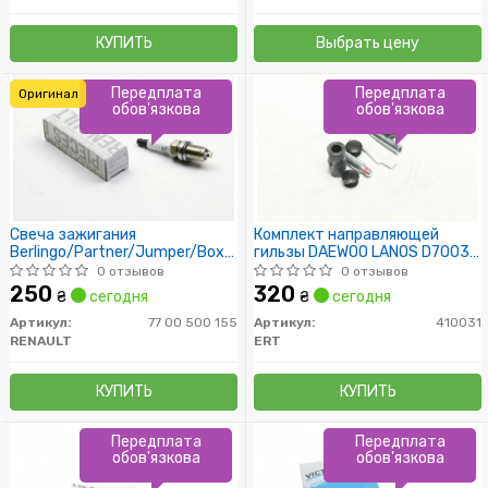
КУПИТЬ
Выбрать цену
Передплата
Передплата
Оригинал
обов'язкова
обов'язкова
Свеча зажигания
Комплект направляющей
Berlingo/Partner/Jumper/Boxer/Bipper/
гильзы DAEWOO LANOS D7003C
Kangoo 1.4/1.6
(пр-во ERT)
0 отзывов
0 отзывов
250
320
₴
сегодня
₴
сегодня
Артикул:
77 00 500 155
Артикул:
410031
RENAULT
ERT
КУПИТЬ
КУПИТЬ
Передплата
Передплата
обов'язкова
обов'язкова