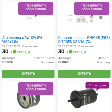
Передплата
Передплата
обов'язкова
обов'язкова
Автолампа W5W 12V 5W
Сальник клапана BMW X5 (E53);
W2,1x9,5d
CITROEN XSARA, ZX;
CHEVROLET LACETTI
0 отзывов
0 отзывов
30
30
₴
сегодня
₴
сегодня
Артикул:
1 987 302 206
Артикул:
403.730
BOSCH
Германия
ELRING
Germany
КУПИТЬ
КУПИТЬ
Передплата
Топ продаж
обов'язкова