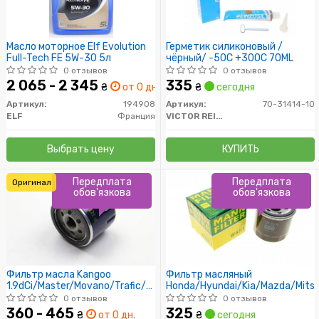
Масло моторное Elf Evolution
Герметик силиконовый /
Full-Tech FE 5W-30 5л
чёрный/ -50C +300C 70ML
0 отзывов
0 отзывов
2 065 - 2 345
335
₴
от 0 дн.
₴
сегодня
Артикул:
194908
Артикул:
70-31414-10
ELF
Франция
VICTOR REINZ
Выбрать цену
КУПИТЬ
Передплата
Передплата
Оригинал
обов'язкова
обов'язкова
Фильтр масла Kangoo
Фильтр масляный
1.9dCi/Master/Movano/Trafic/Vivaro
Honda/Hyundai/Kia/Mazda/Mitsu
(високий)
0 отзывов
0 отзывов
360 - 465
325
₴
от 0 дн.
₴
сегодня