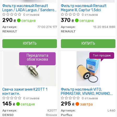
Фильтр масляный Renault
Фильтр масляный Renault
Logan / LADA Largus / Sandero,
Megane III, Captur 1.5dci
Duster (UFI)
0 отзывов
0 отзывов
290
370
₴
сегодня
₴
сегодня
Артикул:
77 00 274 177
Артикул:
15 20 854 88R
RENAULT
RENAULT
КУПИТЬ
КУПИТЬ
Передплата
Топ продаж
обов'язкова
Свеча зажигания K20TT 1
Фильтр масляный VITO,
контактн.
PRIMASTAR, VIVARO, MOVANO.
MEGANE, TRAFIC, MASTER
0 отзывов
0 отзывов
145
295
₴
сегодня
₴
завтра
Артикул:
K20TT
Артикул:
L460
DENSO
Япония
Purflux