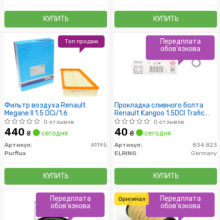
КУПИТЬ
КУПИТЬ
Передплата
Топ продаж
обов'язкова
Фильтр воздуха Renault
Прокладка сливного болта
Megane II 1.5 DCi/1.6
Renault Kangoo 1.5DCI Trafic
1.9Dci /16.7x24x1.5/
0 отзывов
0 отзывов
440
40
₴
сегодня
₴
сегодня
Артикул:
A1195
Артикул:
834.823
Purflux
ELRING
Germany
КУПИТЬ
КУПИТЬ
Передплата
Передплата
Оригинал
обов'язкова
обов'язкова