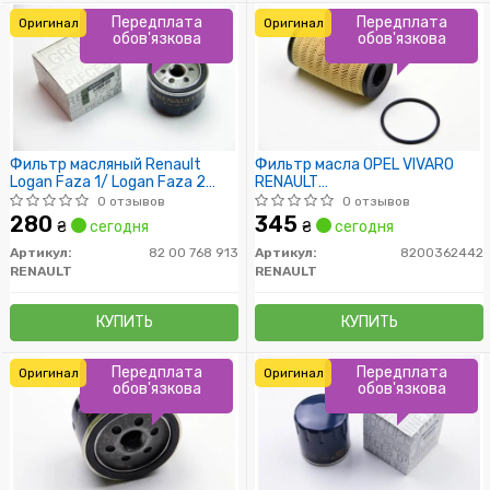
Передплата
Передплата
Оригинал
Оригинал
обов'язкова
обов'язкова
Фильтр масляный Renault
Фильтр масла OPEL VIVARO
Logan Faza 1/ Logan Faza 2
RENAULT
/Sandero / Duster /VAZ Largus
LAGUNA/MEGANE/TRAFIC
0 отзывов
0 отзывов
2.0/2.5 dCi 03-
280
345
₴
сегодня
₴
сегодня
Артикул:
82 00 768 913
Артикул:
8200362442
RENAULT
RENAULT
КУПИТЬ
КУПИТЬ
Передплата
Передплата
Оригинал
Оригинал
обов'язкова
обов'язкова