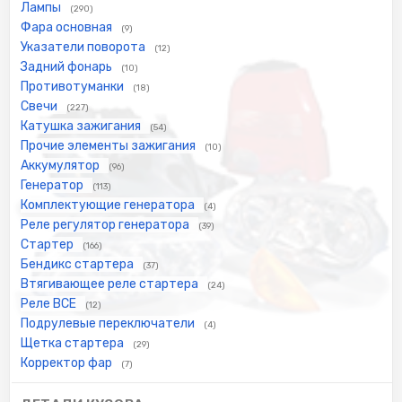
Лампы
(290)
Фара основная
(9)
Указатели поворота
(12)
Задний фонарь
(10)
Противотуманки
(18)
Свечи
(227)
Катушка зажигания
(54)
Прочие элементы зажигания
(10)
Аккумулятор
(96)
Генератор
(113)
Комплектующие генератора
(4)
Реле регулятор генератора
(39)
Стартер
(166)
Бендикс стартера
(37)
Втягивающее реле стартера
(24)
Реле ВСЕ
(12)
Подрулевые переключатели
(4)
Щетка стартера
(29)
Корректор фар
(7)