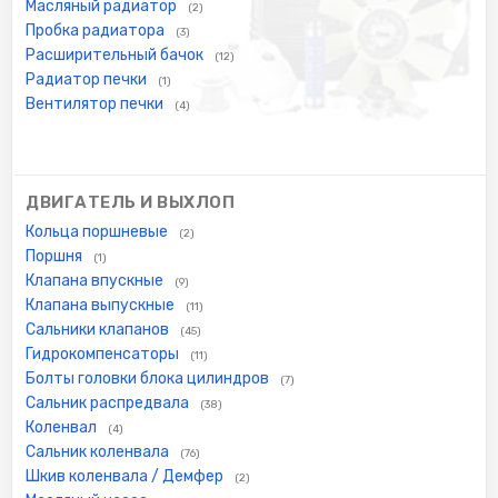
Масляный радиатор
(2)
Пробка радиатора
(3)
Расширительный бачок
(12)
Радиатор печки
(1)
Вентилятор печки
(4)
ДВИГАТЕЛЬ И ВЫХЛОП
Кольца поршневые
(2)
Поршня
(1)
Клапана впускные
(9)
Клапана выпускные
(11)
Сальники клапанов
(45)
Гидрокомпенсаторы
(11)
Болты головки блока цилиндров
(7)
Сальник распредвала
(38)
Коленвал
(4)
Сальник коленвала
(76)
Шкив коленвала / Демфер
(2)