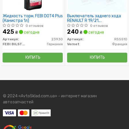
Жидкость торм. FEBI DOT4 Plus
Выключатель заднего хода
(Канистра 1л)
RENAULT R 19/21,
CLIO,LAGUNA,MEGANE 90-,
0 отзывов
0 отзывов
VOLVO S/V40
425
240
₴
сегодня
₴
сегодня
Артикул:
23930
Артикул:
RS5510
FEBI BILSTEIN
Германия
Vernet
Франция
КУПИТЬ
КУПИТЬ
© 2024 «AvtoSklad.com.ua» - интернет магазин
автозапчастей