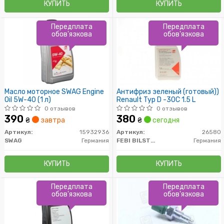
КУПИТЬ
КУПИТЬ
Передплата
Передплата
обов'язкова
обов'язкова
Масло моторное SWAG Engine
Антифриз зеленый (готовый))
Oil 5W-40 (1 л)
Renault Typ D -30C 1.5 L
0 отзывов
0 отзывов
390
380
₴
завтра
₴
сегодня
Артикул:
15932936
Артикул:
26580
SWAG
Германия
FEBI BILSTEIN
Германия
КУПИТЬ
КУПИТЬ
Передплата
Передплата
обов'язкова
обов'язкова