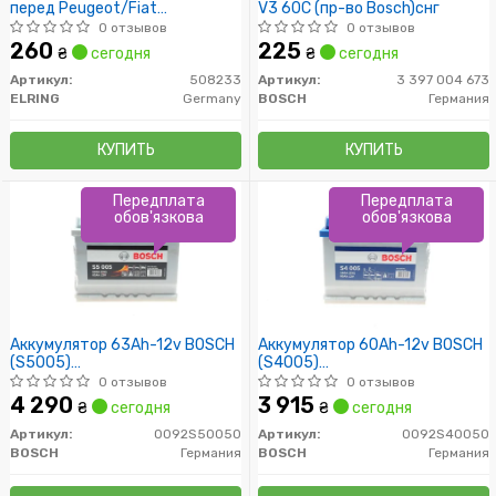
перед Peugeot/Fiat
V3 60C (пр-во Bosch)снг
1.6/1.8/1.8d/1.9d
0 отзывов
0 отзывов
260
225
₴
сегодня
₴
сегодня
Артикул:
508233
Артикул:
3 397 004 673
ELRING
Germany
BOSCH
Германия
КУПИТЬ
КУПИТЬ
Передплата
Передплата
обов'язкова
обов'язкова
Аккумулятор 63Ah-12v BOSCH
Аккумулятор 60Ah-12v BOSCH
(S5005)
(S4005)
(242x175x190),R,EN610
(242x175x190),R,EN540
0 отзывов
0 отзывов
4 290
3 915
₴
сегодня
₴
сегодня
Артикул:
0092S50050
Артикул:
0092S40050
BOSCH
Германия
BOSCH
Германия