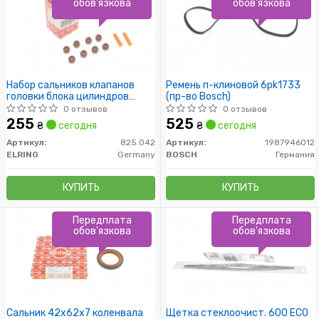
обов'язкова
обов'язкова
Набор сальников клапанов
Ремень п-клиновой 6pk1733
головки блока цилиндров
(пр-во Bosch)
двигателя
0 отзывов
0 отзывов
255
525
₴
сегодня
₴
сегодня
Артикул:
825.042
Артикул:
1987946012
ELRING
Germany
BOSCH
Германия
КУПИТЬ
КУПИТЬ
Передплата
Передплата
обов'язкова
обов'язкова
Сальник 42x62x7 коленвала
Щетка стеклоочист. 600 ECO