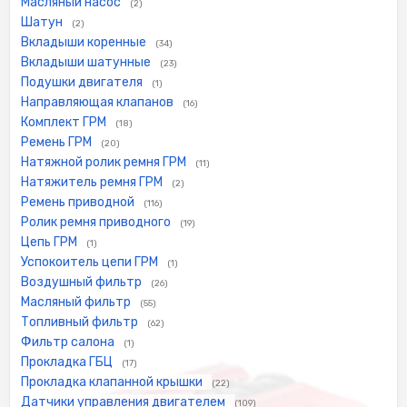
Масляный насос
(2)
Шатун
(2)
Вкладыши коренные
(34)
Вкладыши шатунные
(23)
Подушки двигателя
(1)
Направляющая клапанов
(16)
Комплект ГРМ
(18)
Ремень ГРМ
(20)
Натяжной ролик ремня ГРМ
(11)
Натяжитель ремня ГРМ
(2)
Ремень приводной
(116)
Ролик ремня приводного
(19)
Цепь ГРМ
(1)
Успокоитель цепи ГРМ
(1)
Воздушный фильтр
(26)
Масляный фильтр
(55)
Топливный фильтр
(62)
Фильтр салона
(1)
Прокладка ГБЦ
(17)
Прокладка клапанной крышки
(22)
Датчики управления двигателем
(109)