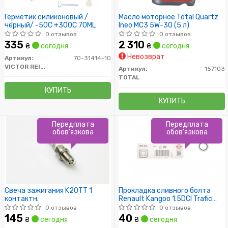
Герметик силиконовый /
Масло моторное Total Quartz
чёрный/ -50C +300C 70ML
Ineo MC3 5W-30 (5 л)
0 отзывов
0 отзывов
335
2 310
₴
сегодня
₴
сегодня
Невозврат
Артикул:
70-31414-10
VICTOR REINZ
Артикул:
157103
TOTAL
КУПИТЬ
КУПИТЬ
Передплата
Передплата
обов'язкова
обов'язкова
Свеча зажигания K20TT 1
Прокладка сливного болта
контактн.
Renault Kangoo 1.5DCI Trafic
1.9Dci /16.7x24x1.5/
0 отзывов
0 отзывов
145
40
₴
сегодня
₴
сегодня