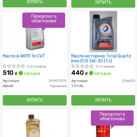
КУПИТЬ
КУПИТЬ
Передплата
обов'язкова
Масло в АКПП 1л CVT
Масло моторное Total Quartz
Ineo ECS 5W-30 (1 л)
0 отзывов
0 отзывов
510
440
₴
сегодня
₴
сегодня
Артикул:
30927975
Артикул:
216633
SWAG
Германия
TOTAL
КУПИТЬ
КУПИТЬ
Передплата
обов'язкова