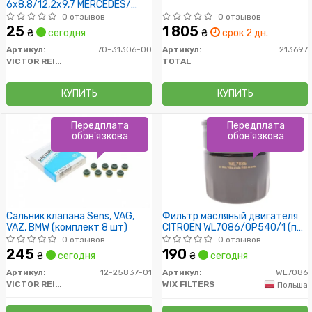
6x8,8/12,2x9,7 MERCEDES/
OPEL/ AUDI
0 отзывов
0 отзывов
25
1 805
₴
сегодня
₴
срок 2 дн.
Артикул:
70-31306-00
Артикул:
213697
VICTOR REINZ
TOTAL
КУПИТЬ
КУПИТЬ
Передплата
Передплата
обов'язкова
обов'язкова
Сальник клапана Sens, VAG,
Фильтр масляный двигателя
VAZ, BMW (комплект 8 шт)
CITROEN WL7086/OP540/1 (пр-
во WIX-Filtron)
0 отзывов
0 отзывов
245
190
₴
сегодня
₴
сегодня
Артикул:
12-25837-01
Артикул:
WL7086
VICTOR REINZ
WIX FILTERS
Польша