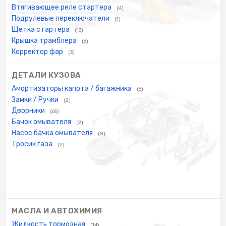
Втягивающее реле стартера
(4)
Подрулевые переключатели
(1)
Щетка стартера
(13)
Крышка трамблера
(6)
Корректор фар
(3)
ДЕТАЛИ КУЗОВА
Амортизаторы капота / багажника
(6)
Замки / Ручки
(2)
Дворники
(65)
Бачок омывателя
(2)
Насос бачка омывателя
(8)
Тросик газа
(2)
МАСЛА И АВТОХИМИЯ
Жидкость тормозная
(14)