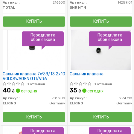
Артикул:
216600
Артикул:
M259.01
TOTAL
SNR NTN
КУПИТЬ
КУПИТЬ
Передплата
Передплата
обов'язкова
обов'язкова
Сальник клапана 7x9,8/13,2x10
Сальник клапана
VOLKSWAGEN GTI/VR6
0 отзывов
0 отзывов
40
35
₴
сегодня
₴
сегодня
Артикул:
701.289
Артикул:
294.110
ELRING
Germany
ELRING
Germany
КУПИТЬ
КУПИТЬ
Передплата
Передплата