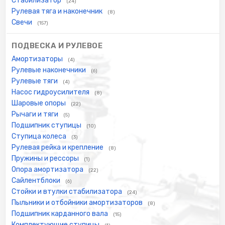
Стабилизатор
(24)
Рулевая тяга и наконечник
(8)
Свечи
(157)
ПОДВЕСКА И РУЛЕВОЕ
Амортизаторы
(4)
Рулевые наконечники
(6)
Рулевые тяги
(4)
Насос гидроусилителя
(8)
Шаровые опоры
(22)
Рычаги и тяги
(5)
Подшипник ступицы
(10)
Ступица колеса
(3)
Рулевая рейка и крепление
(8)
Пружины и рессоры
(1)
Опора амортизатора
(22)
Сайлентблоки
(6)
Стойки и втулки стабилизатора
(24)
Пыльники и отбойники амортизаторов
(8)
Подшипник карданного вала
(15)
Комплектующие ступицы