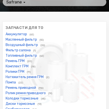
Safrane
ЗАПЧАСТИ ДЛЯ ТО
Аккумулятор
(62)
Маслянный фильтр
(55)
Воздушный фильтр
(26)
Фильтр салона
(1)
Топливный фильтр
(62)
Ремень ГРМ
(20)
Комплект ГРМ
(18)
Ролики ГРМ
(11)
Натяжитель ремня ГРМ
(2)
Помпа
(22)
Ремень приводной
(116)
Ролик ремня приводного
(19)
Колодки тормозные
(45)
Диски тормозные
(13)