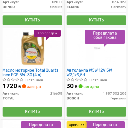
Артикул:
K20TT
Артикул:
834.823
DENSO
Япония
ELRING
Germany
КУПИТЬ
КУПИТЬ
Передплата
Топ продаж
обов'язкова
Масло моторное Total Quartz
Автолампа W5W 12V 5W
Ineo ECS 5W-30 (4 л)
W2,1x9,5d
0 отзывов
0 отзывов
1 720
30
₴
завтра
₴
сегодня
Артикул:
216635
Артикул:
1 987 302 206
TOTAL
BOSCH
Германия
КУПИТЬ
КУПИТЬ
Передплата
Передплата
Оригинал