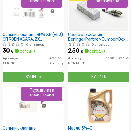
обов'язкова
обов'язкова
Сальник клапана BMW X5 (E53);
Свеча зажигания
CITROEN XSARA, ZX;
Berlingo/Partner/Jumper/Boxer/
CHEVROLET LACETTI
Kangoo 1.4/1.6
0 отзывов
0 отзывов
30
250
₴
сегодня
₴
сегодня
Артикул:
403.730
Артикул:
77 00 500 155
ELRING
Germany
RENAULT
КУПИТЬ
КУПИТЬ
Передплата
обов'язкова
Сальник клапана
Масло 5W40