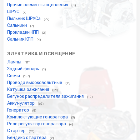
Прочие элементы сцепления
(8)
ШРУС
(7)
Пыльник ШРУСа
(79)
Сальники
(7)
Прокладки КПП
(2)
Сальник КПП
(4)
ЭЛЕКТРИКА И ОСВЕЩЕНИЕ
Лампы
(111)
Задний фонарь
(1)
Свечи
(157)
Провода высоковольтные
(13)
Катушка зажигания
(29)
Бегунок распределителя зажигания
(10)
Аккумулятор
(62)
Генератор
(5)
Комплектующие генератора
(3)
Реле регулятор генератора
(6)
Стартер
(12)
Бендикс стартера
(2)