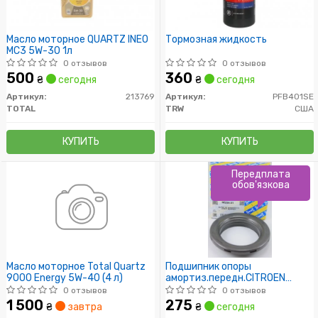
Масло моторное QUARTZ INEO
Тормозная жидкость
MC3 5W-30 1л
0 отзывов
0 отзывов
500
360
₴
сегодня
₴
сегодня
Артикул:
213769
Артикул:
PFB401SE
TOTAL
TRW
США
КУПИТЬ
КУПИТЬ
Передплата
обов'язкова
Масло моторное Total Quartz
Подшипник опоры
9000 Energy 5W-40 (4 л)
амортиз.передн.CITROEN
BERLINGO:PEUGEOT 205-
0 отзывов
0 отзывов
505:RENAULT
1 500
275
₴
завтра
₴
сегодня
9,11,19,21,MEGANE:VOLVO 440