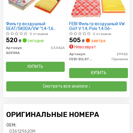
Фильтр воздушный
FEBI Фильтр воздушный VW
SEAT/SKODA/VW "1,4-1,6
Golf V 1.4, Polo 1.4 06-
"08>>
0 отзывов
0 отзывов
520
505
₴
сегодня
₴
завтра
Невозврат
Артикул:
S3342A
SOFIMA
Артикул:
29965
FEBI BILSTEIN
Германия
КУПИТЬ
КУПИТЬ
Смотреть все аналоги ↓
ОРИГИНАЛЬНЫЕ НОМЕРА
OEM:
036129620M