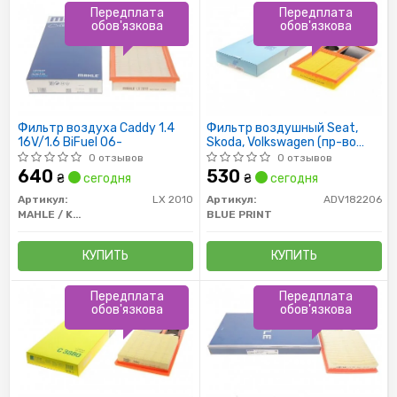
Передплата
Передплата
обов'язкова
обов'язкова
Фильтр воздуха Caddy 1.4
Фильтр воздушный Seat,
16V/1.6 BiFuel 06-
Skoda, Volkswagen (пр-во
Blue Print)
0 отзывов
0 отзывов
640
530
₴
сегодня
₴
сегодня
Артикул:
LX 2010
Артикул:
ADV182206
MAHLE / KNECHT
BLUE PRINT
КУПИТЬ
КУПИТЬ
Передплата
Передплата
обов'язкова
обов'язкова