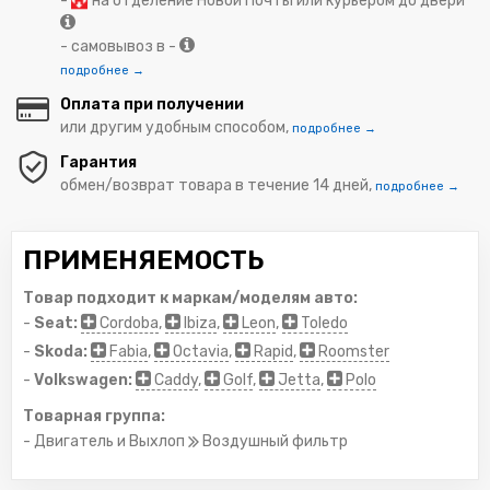
-
на отделение Новой Почты или курьером до двери
- самовывоз в -
подробнее →
Оплата при получении
или другим удобным способом,
подробнее →
Гарантия
обмен/возврат товара в течение 14 дней,
подробнее →
ПРИМЕНЯЕМОСТЬ
Товар подходит к маркам/моделям авто:
-
Seat:
Cordoba
,
Ibiza
,
Leon
,
Toledo
-
Skoda:
Fabia
,
Octavia
,
Rapid
,
Roomster
-
Volkswagen:
Caddy
,
Golf
,
Jetta
,
Polo
Товарная группа:
- Двигатель и Выхлоп
Воздушный фильтр