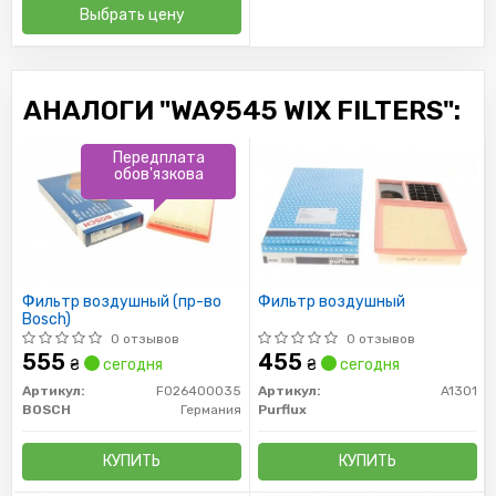
Выбрать цену
АНАЛОГИ "WA9545 WIX FILTERS":
Передплата
обов'язкова
Фильтр воздушный (пр-во
Фильтр воздушный
Bosch)
0 отзывов
0 отзывов
555
455
₴
сегодня
₴
сегодня
Артикул:
F026400035
Артикул:
A1301
BOSCH
Германия
Purflux
КУПИТЬ
КУПИТЬ