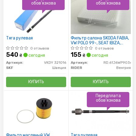
обов'язкова
обов'язкова
Тяга рулевая
Фильтр салона SKODA FABIA,
VW POLO 99-, SEAT IBIZA,
CORDOBA 02- (RIDER)
0 отзывов
0 отзывов
540
155
₴
сегодня
₴
сегодня
Артикул:
VKDY 321016
Артикул:
RD.61J6WP9036
SKF
Швеция
RIDER
Венгрия
КУПИТЬ
КУПИТЬ
Передплата
обов'язкова
Фильтр масляный VW
Тяга рулевая