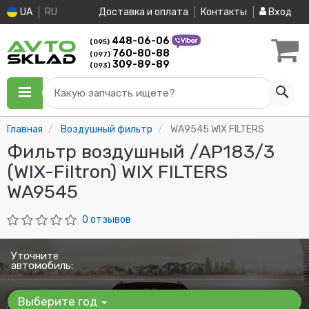
UA
RU
Доставка и оплата
Контакты
Вход
448-06-06
(095)
760-80-88
(097)
309-89-89
(093)
Какую запчасть ищете?
Главная
Воздушный фильтр
WA9545 WIX FILTERS
Фильтр воздушный /AP183/3
(WIX-Filtron) WIX FILTERS
WA9545
0 отзывов
Уточните
автомобиль:
Выберите год