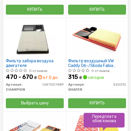
КУПИТЬ
КУПИТЬ
Фильтр забора воздуха
Фильтр воздушный VW
двигателя
Caddy 06-/Skoda Fabia
06-/Seat Toledo 1.4 16V 06-
0 отзывов
0 отзывов
470 - 670
315
₴
от 0 дн.
₴
сегодня
Артикул:
CAF100748P
Артикул:
SX2010
CHAMPION
SHAFER
Выбрать цену
КУПИТЬ
Передплата
обов'язкова