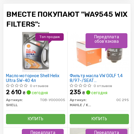
ВМЕСТЕ ПОКУПАЮТ "WA9545 WIX
FILTERS":
Передплата
Топ продаж
обов'язкова
Масло моторное Shell Helix
Фильтр масла VW GOLF 1,4
Ultra 5W-40 4л
8/97-/SEAT
AROSA/CORDOBA/IBIZA
0 отзывов
0 отзывов
2 610
235
₴
сегодня
₴
сегодня
Артикул:
ТОВ-У000005
Артикул:
OC 295
SHELL
MAHLE / KNECHT
КУПИТЬ
КУПИТЬ
Передплата
Передплата