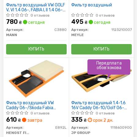
Фильтр воздушный VW GOLF
Фильтр воздушный
V, VI 1.4 06-, FABIA I, II 1.4 06-
(пр-во MANN)
0 отзывов
0 отзывов
780
495
₴
сегодня
₴
сегодня
Артикул:
C3880
Артикул:
1123210007
MANN
MEYLE
КУПИТЬ
КУПИТЬ
Передплата
обов'язкова
Фильтр воздушный VW
Фильтр воздушный 1.4-1.6
Caddy 06-/Skoda Fabia
16V Caddy 06-10/Golf 06-
06-/Seat Toledo 1.4 16V 06-
13/Octavia 04-/Fabia 06-
0 отзывов
0 отзывов
610
335
₴
завтра
₴
срок 2 дн.
Артикул:
E892L
Артикул:
1118600900
HENGST FILTER
JP GROUP