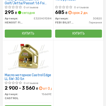
Golf/Jetta/Passat 1.6 Fsi
10/03-
0 отзывов
0 отзывов
295
685
₴
сегодня
₴
срок 2 дн.
Артикул:
E320H01D84
Артикул:
30820
HENGST FILTER
FEBI BILSTEIN
Германия
КУПИТЬ
КУПИТЬ
Масло моторное Castrol Edge
LL 5W-30 5л
0 отзывов
2 900 - 3 560
₴
от 0 дн.
Артикул:
15669E
CASTROL