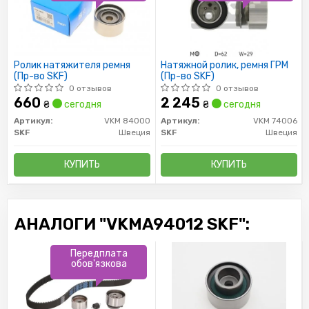
Ролик натяжителя ремня
Натяжной ролик, ремня ГРМ
(Пр-во SKF)
(Пр-во SKF)
0 отзывов
0 отзывов
660
2 245
₴
сегодня
₴
сегодня
Артикул:
VKM 84000
Артикул:
VKM 74006
SKF
Швеция
SKF
Швеция
КУПИТЬ
КУПИТЬ
АНАЛОГИ "VKMA94012 SKF":
Передплата
обов'язкова