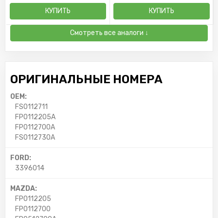
КУПИТЬ
КУПИТЬ
Смотреть все аналоги ↓
ОРИГИНАЛЬНЫЕ НОМЕРА
OEM:
FS0112711
FP0112205A
FP0112700A
FS0112730A
FORD:
3396014
MAZDA:
FP0112205
FP0112700