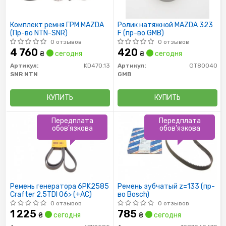
Комплект ремня ГРМ MAZDA
Ролик натяжной MAZDA 323
(Пр-во NTN-SNR)
F (пр-во GMB)
0 отзывов
0 отзывов
4 760
420
₴
сегодня
₴
сегодня
Артикул:
KD470.13
Артикул:
GT80040
SNR NTN
GMB
КУПИТЬ
КУПИТЬ
Передплата
Передплата
обов'язкова
обов'язкова
Ремень генератора 6PK2585
Ремень зубчатый z=133 (пр-
Crafter 2.5TDI 06> (+AC)
во Bosch)
0 отзывов
0 отзывов
1 225
785
₴
сегодня
₴
сегодня