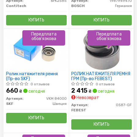
Артикул:
6PK2585
Артикул:
1987949470
Contitech
BOSCH
Германия
КУПИТЬ
КУПИТЬ
Передплата
Передплата
обов'язкова
обов'язкова
Ролик натяжителя ремня
РОЛИК НАТЯЖИТЕЛЯ РЕМНЯ
(Пр-во SKF)
ГРМ (Пр-во FEBEST)
0 отзывов
0 отзывов
660
2 415
₴
сегодня
₴
сегодня
Невозврат
Артикул:
VKM 84000
SKF
Швеция
Артикул:
0587-GF
FEBEST
КУПИТЬ
КУПИТЬ