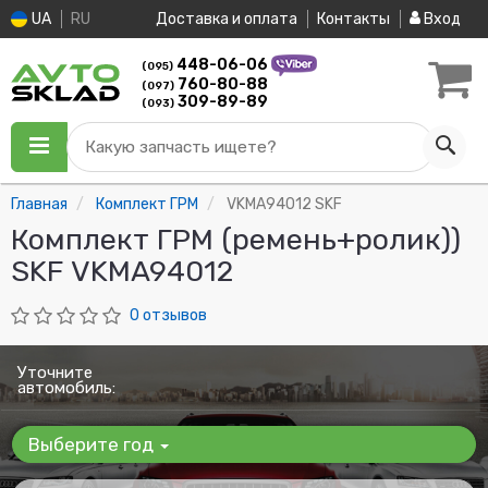
UA
RU
Доставка и оплата
Контакты
Вход
448-06-06
(095)
760-80-88
(097)
309-89-89
(093)
Какую запчасть ищете?
Главная
Комплект ГРМ
VKMA94012 SKF
Комплект ГРМ (ремень+ролик))
SKF VKMA94012
0 отзывов
Уточните
автомобиль:
Выберите год