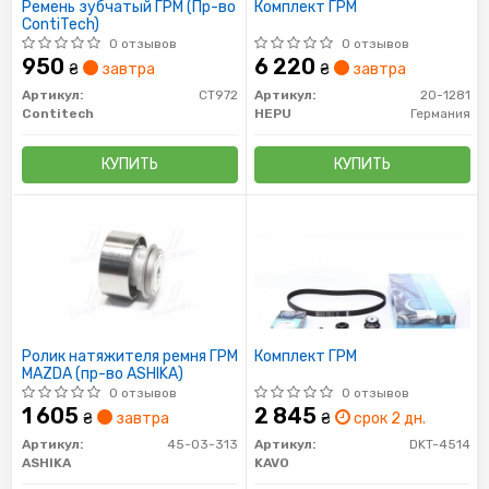
Ремень зубчатый ГРМ (Пр-во
Комплект ГРМ
ContiTech)
0 отзывов
0 отзывов
950
6 220
₴
завтра
₴
завтра
Артикул:
CT972
Артикул:
20-1281
Contitech
HEPU
Германия
КУПИТЬ
КУПИТЬ
Ролик натяжителя ремня ГРМ
Комплект ГРМ
MAZDA (пр-во ASHIKA)
0 отзывов
0 отзывов
1 605
2 845
₴
завтра
₴
срок 2 дн.
Артикул:
45-03-313
Артикул:
DKT-4514
ASHIKA
KAVO