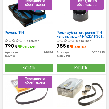
Передплата
Передплата
обов'язкова
обов'язкова
Ремень ГРМ
Ролик зубчатого ремня ГРМ
направляющий MAZDA FS01-
12-730A (Пр-во NTN-SNR)
0 отзывов
0 отзывов
790
755
₴
сегодня
₴
завтра
Артикул:
94854
Артикул:
GE352.15
DAYCO
SNR NTN
КУПИТЬ
КУПИТЬ
Передплата
обов'язкова