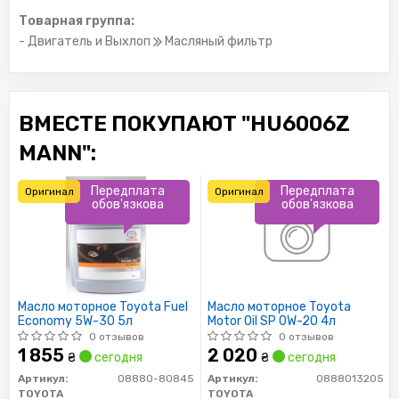
Товарная группа:
- Двигатель и Выхлоп
Масляный фильтр
ВМЕСТЕ ПОКУПАЮТ "HU6006Z
MANN":
Передплата
Передплата
Оригинал
Оригинал
обов'язкова
обов'язкова
Масло моторное Toyota Fuel
Масло моторное Toyota
Economy 5W-30 5л
Motor Oil SP 0W-20 4л
0 отзывов
0 отзывов
1 855
2 020
₴
сегодня
₴
сегодня
Артикул:
08880-80845
Артикул:
0888013205
TOYOTA
TOYOTA