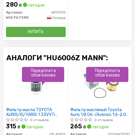
280
₴
сегодня
Артикул:
WP9290
WIX FILTERS
Польша
КУПИТЬ
АНАЛОГИ "HU6006Z MANN":
Передплата
Передплата
обов'язкова
обов'язкова
Фильтр масла TOYOTA
Фильтр масляный Toyota
AURIS/IQ/YARIS 1.33VVTi
Auris 1.8 06-/Avensis 1.6-2.0
01/09-
03-/Subaru Justy 07-
0 отзывов
0 отзывов
315
265
₴
сегодня
₴
сегодня
Артикул:
OX 416D2
Артикул:
F026407091