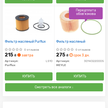
Передплата
обов'язкова
Фильтр масляный Purflux
Фильтр масляный
0 отзывов
0 отзывов
215
275
₴
завтра
₴
срок 3 дн.
Артикул:
L510
Артикул:
30143220005
Purflux
MEYLE
КУПИТЬ
КУПИТЬ
Смотреть все аналоги ↓