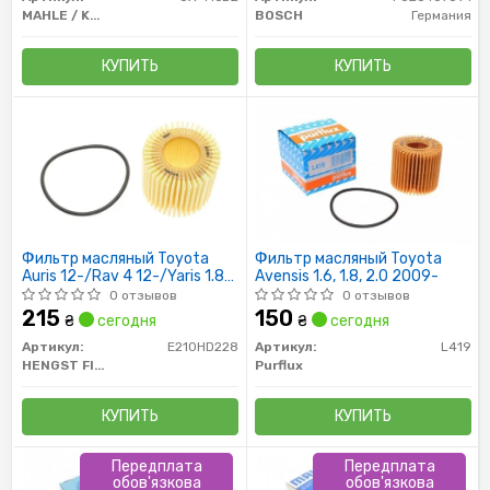
MAHLE / KNECHT
BOSCH
Германия
КУПИТЬ
КУПИТЬ
Фильтр масляный Toyota
Фильтр масляный Toyota
Auris 12-/Rav 4 12-/Yaris 1.8
Avensis 1.6, 1.8, 2.0 2009-
07-/Subaru Justy 07-
0 отзывов
0 отзывов
215
150
₴
сегодня
₴
сегодня
Артикул:
E210HD228
Артикул:
L419
HENGST FILTER
Purflux
КУПИТЬ
КУПИТЬ
Передплата
Передплата
обов'язкова
обов'язкова