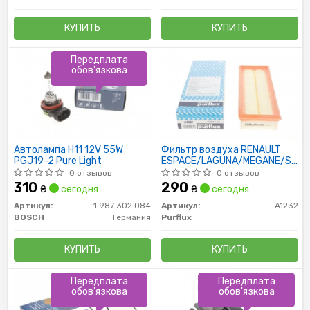
КУПИТЬ
КУПИТЬ
Передплата
обов'язкова
Автолампа H11 12V 55W
Фильтр воздуха RENAULT
PGJ19-2 Pure Light
ESPACE/LAGUNA/MEGANE/SCEN
1.9D (F9Q)
0 отзывов
0 отзывов
310
290
₴
сегодня
₴
сегодня
Артикул:
1 987 302 084
Артикул:
A1232
BOSCH
Германия
Purflux
КУПИТЬ
КУПИТЬ
Передплата
Передплата
обов'язкова
обов'язкова