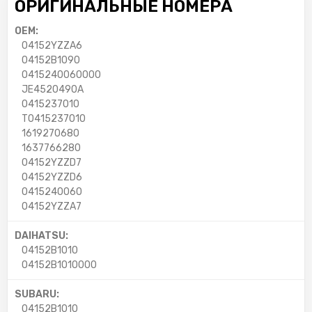
ОРИГИНАЛЬНЫЕ НОМЕРА
OEM:
04152YZZA6
04152B1090
0415240060000
JE4520490A
0415237010
T0415237010
1619270680
1637766280
04152YZZD7
04152YZZD6
0415240060
04152YZZA7
DAIHATSU:
04152B1010
04152B1010000
SUBARU:
04152B1010