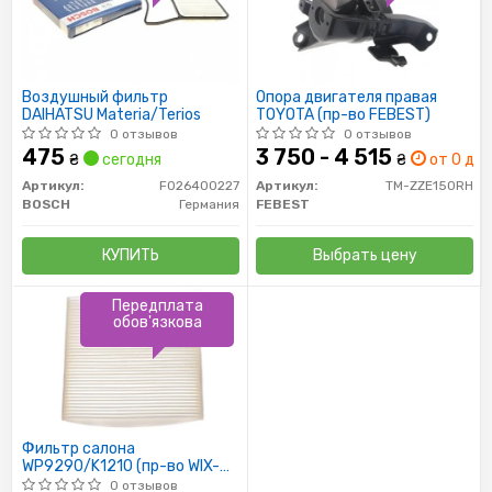
Воздушный фильтр
Опора двигателя правая
DAIHATSU Materia/Terios
TOYOTA (пр-во FEBEST)
0 отзывов
0 отзывов
475
3 750 - 4 515
₴
сегодня
₴
от 0 дн.
Артикул:
F026400227
Артикул:
TM-ZZE150RH
BOSCH
Германия
FEBEST
КУПИТЬ
Выбрать цену
Передплата
обов'язкова
Фильтр салона
WP9290/K1210 (пр-во WIX-
Filtron)
0 отзывов