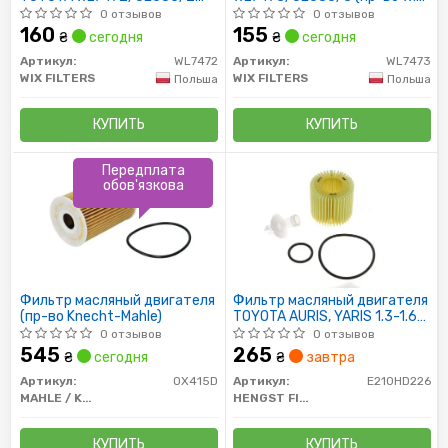
(пр-во WIX-Filtron)
Filtron)
0 отзывов
0 отзывов
160
155
₴
сегодня
₴
сегодня
Артикул:
WL7472
Артикул:
WL7473
WIX FILTERS
WIX FILTERS
Польша
Польша
КУПИТЬ
КУПИТЬ
Передплата
обов'язкова
Фильтр масляный двигателя
Фильтр масляный двигателя
(пр-во Knecht-Mahle)
TOYOTA AURIS, YARIS 1.3-1.6
09- (пр-во HENGST)
0 отзывов
0 отзывов
545
265
₴
сегодня
₴
завтра
Артикул:
OX415D
Артикул:
E210HD226
MAHLE / KNECHT
HENGST FILTER
КУПИТЬ
КУПИТЬ