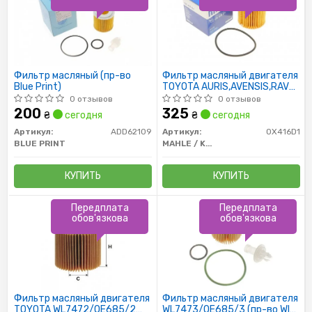
Фильтр масляный (пр-во
Фильтр масляный двигателя
Blue Print)
TOYOTA AURIS,AVENSIS,RAV4
(пр-во Knecht-Mahle)
0 отзывов
0 отзывов
200
325
₴
сегодня
₴
сегодня
Артикул:
ADD62109
Артикул:
OX416D1
BLUE PRINT
MAHLE / KNECHT
КУПИТЬ
КУПИТЬ
Передплата
Передплата
обов'язкова
обов'язкова
Фильтр масляный двигателя
Фильтр масляный двигателя
TOYOTA WL7472/OE685/2
WL7473/OE685/3 (пр-во WIX-