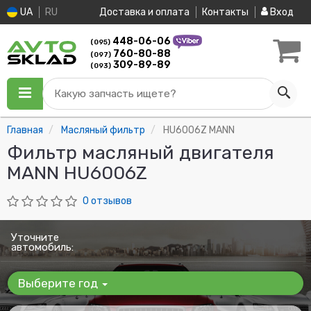
UA
RU
Доставка и оплата
Контакты
Вход
448-06-06
(095)
760-80-88
(097)
309-89-89
(093)
Какую запчасть ищете?
Главная
Масляный фильтр
HU6006Z MANN
Фильтр масляный двигателя
MANN HU6006Z
0 отзывов
Уточните
автомобиль:
Выберите год