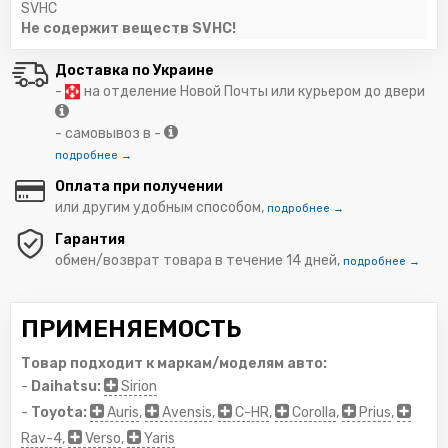
SVHC
Не содержит веществ SVHC!
Доставка по Украине
-
на отделение Новой Почты или курьером до двери
- самовывоз в -
подробнее →
Оплата при получении
или другим удобным способом,
подробнее →
Гарантия
обмен/возврат товара в течение 14 дней,
подробнее →
ПРИМЕНЯЕМОСТЬ
Товар подходит к маркам/моделям авто:
-
Daihatsu:
Sirion
-
Toyota:
Auris
,
Avensis
,
C-HR
,
Corolla
,
Prius
,
Rav-4
,
Verso
,
Yaris