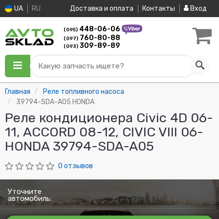
UA
RU
Доставка и оплата
Контакты
Вход
448-06-06
(095)
760-80-88
(097)
309-89-89
(093)
Какую запчасть ищете?
Главная
Реле топливного насоса
39794-SDA-A05 HONDA
Реле кондиционера Civic 4D 06-
11, ACCORD 08-12, CIVIC VIII 06-
HONDA 39794-SDA-A05
0 отзывов
Уточните
автомобиль: