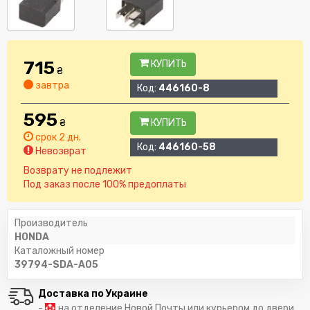
715
КУПИТЬ
₴
завтра
Код:
446160-8
595
₴
КУПИТЬ
срок 2 дн.
Код:
446160-58
Невозврат
Возврату не подлежит
Под заказ после 100% предоплаты
Производитель
HONDA
Каталожный номер
39794-SDA-A05
Доставка по Украине
-
на отделение Новой Почты или курьером до двери