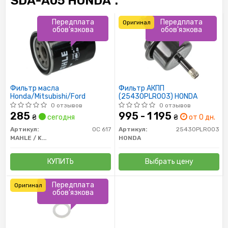
SDA-A05 HONDA":
Передплата
Передплата
Оригинал
обов'язкова
обов'язкова
Фильтр масла
Фильтр АКПП
Honda/Mitsubishi/Ford
(25430PLR003) HONDA
0 отзывов
0 отзывов
285
995 - 1 195
₴
сегодня
₴
от 0 дн.
Артикул:
OC 617
Артикул:
25430PLR003
MAHLE / KNECHT
HONDA
КУПИТЬ
Выбрать цену
Передплата
Оригинал
обов'язкова