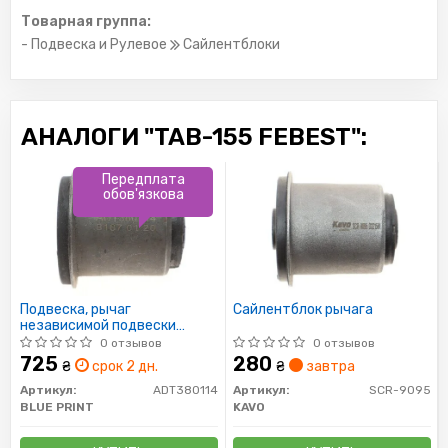
Товарная группа:
- Подвеска и Рулевое
Сайлентблоки
АНАЛОГИ "TAB-155 FEBEST":
Передплата
обов'язкова
Подвеска, рычаг
Сайлентблок рычага
независимой подвески
колеса
0 отзывов
0 отзывов
725
280
₴
срок 2 дн.
₴
завтра
Артикул:
ADT380114
Артикул:
SCR-9095
BLUE PRINT
KAVO