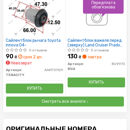
Передплата
обов'язкова
Сайлентблок рычага toyota
Сайлентблок важеля перед.
innova 04-
(зверху) Land Cruiser Prado
02-
0 отзывов
0 отзывов
90
130
₴
срок 2 дн.
₴
завтра
Невозврат
Артикул:
BU9970
BGA
Артикул:
AAMTO1129
TENACITY
КУПИТЬ
КУПИТЬ
Смотреть все аналоги ↓
ОРИГИНАЛЬНЫЕ НОМЕРА