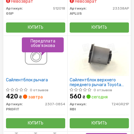
Невозврат
Невозврат
Артикул:
512018
Артикул:
23338AP
GSP
APLUS
КУПИТЬ
КУПИТЬ
Передплата
обов'язкова
Сайлентблок рычага
Сайлентблок верхнего
переднего рычага Toyota
Land Cruiser Prado
0 отзывов
0 отзывов
LC150/GX460 FR UP 09-
420
560
₴
завтра
₴
сегодня
Артикул:
2307-0854
Артикул:
T24GR21P
PROFIT
RBI
КУПИТЬ
КУПИТЬ