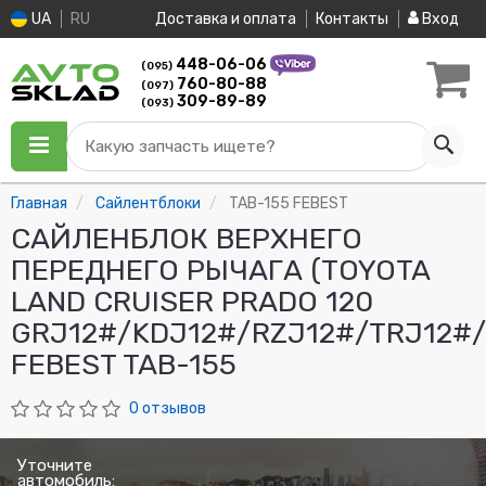
UA
RU
Доставка и оплата
Контакты
Вход
448-06-06
(095)
760-80-88
(097)
309-89-89
(093)
Какую запчасть ищете?
Главная
Сайлентблоки
TAB-155 FEBEST
САЙЛЕНБЛОК ВЕРХНЕГО
ПЕРЕДНЕГО РЫЧАГА (TOYOTA
LAND CRUISER PRADO 120
GRJ12#/KDJ12#/RZJ12#/TRJ12#
FEBEST TAB-155
0 отзывов
Уточните
автомобиль: