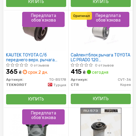
КУПИТЬ
КУПИТЬ
Передплата
Передплата
Оригинал
обов'язкова
обов'язкова
KAUTEK TOYOTA С/б
Сайлентблок рычага TOYOTA
переднего верх. рычага
LC PRADO 120
Landcruiser 120 02-
GRJ12#/KDJ12# 02-09 ВЕРХ
0 отзывов
0 отзывов
(пр-во CTR)
365
415
₴
срок 2 дн.
₴
сегодня
Артикул:
TO-BS178
Артикул:
CVT-36
TEKNOROT
CTR
Корея
Турция
КУПИТЬ
КУПИТЬ
Передплата
обов'язкова