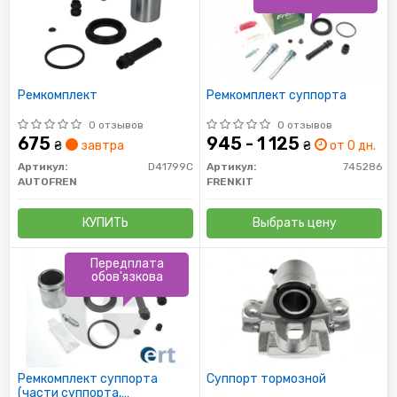
Ремкомплект
Ремкомплект суппорта
0 отзывов
0 отзывов
675
945 - 1 125
₴
завтра
₴
от 0 дн.
Артикул:
D41799C
Артикул:
745286
AUTOFREN
FRENKIT
КУПИТЬ
Выбрать цену
Передплата
обов'язкова
Ремкомплект суппорта
Суппорт тормозной
(части суппорта,