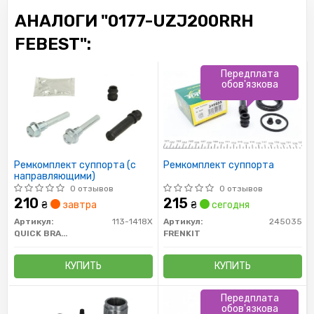
АНАЛОГИ "0177-UZJ200RRH
FEBEST":
Передплата
обов'язкова
Ремкомплект суппорта (с
Ремкомплект суппорта
направляющими)
0 отзывов
0 отзывов
210
215
₴
завтра
₴
сегодня
Артикул:
113-1418X
Артикул:
245035
QUICK BRAKE
FRENKIT
КУПИТЬ
КУПИТЬ
Передплата
обов'язкова