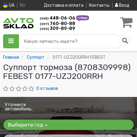
UA
RU
Доставка и оплата
Контакты
Вход
448-06-06
(095)
760-80-88
(097)
309-89-89
(093)
Какую запчасть ищете?
Главная
Суппорт
0177-UZJ200RRH FEBEST
Суппорт тормоза (8708309998)
FEBEST 0177-UZJ200RRH
0 отзывов
Уточните
автомобиль:
Выберите год