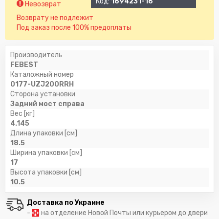
Код:
1694231-16
Невозврат
Возврату не подлежит
Под заказ после 100% предоплаты
Производитель
FEBEST
Каталожный номер
0177-UZJ200RRH
Сторона установки
Задний мост справа
Вес [кг]
4.145
Длина упаковки [см]
18.5
Ширина упаковки [см]
17
Высота упаковки [см]
10.5
Доставка по Украине
-
на отделение Новой Почты или курьером до двери