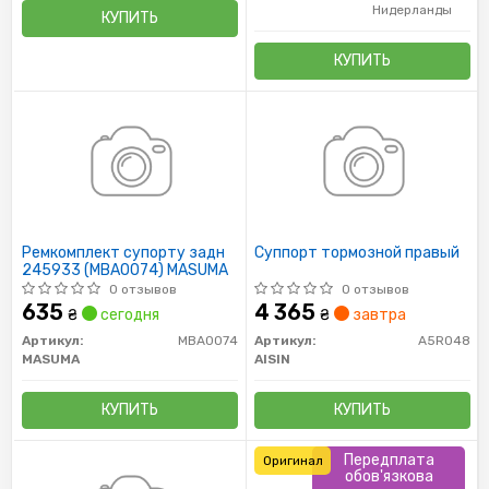
Нидерланды
КУПИТЬ
КУПИТЬ
Ремкомплект супорту задн
Суппорт тормозной правый
245933 (MBA0074) MASUMA
0 отзывов
0 отзывов
635
4 365
₴
сегодня
₴
завтра
Артикул:
MBA0074
Артикул:
A5R048
MASUMA
AISIN
КУПИТЬ
КУПИТЬ
Передплата
Оригинал
обов'язкова