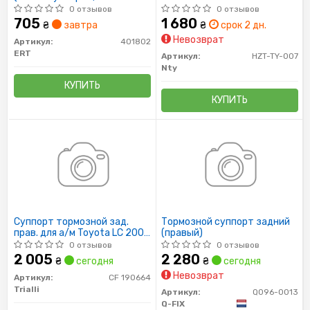
уплотнители)
0 отзывов
0 отзывов
705
1 680
₴
завтра
₴
срок 2 дн.
Невозврат
Артикул:
401802
ERT
Артикул:
HZT-TY-007
Nty
КУПИТЬ
КУПИТЬ
Суппорт тормозной зад.
Тормозной суппорт задний
прав. для а/м Toyota LC 200
(правый)
(07-) d=45 (CF 190664)
0 отзывов
0 отзывов
TRIALLI
2 005
2 280
₴
сегодня
₴
сегодня
Невозврат
Артикул:
CF 190664
Trialli
Артикул:
Q096-0013
Q-FIX