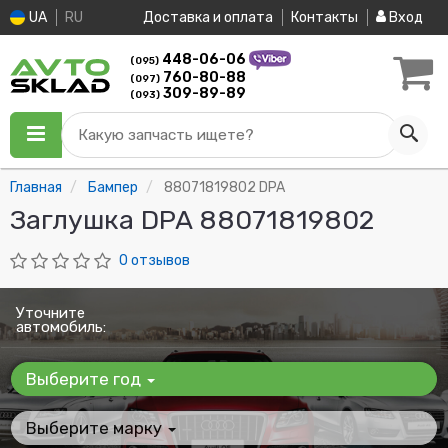
UA
RU
Доставка и оплата
Контакты
Вход
448-06-06
(095)
760-80-88
(097)
309-89-89
(093)
Какую запчасть ищете?
Главная
Бампер
88071819802 DPA
Заглушка DPA 88071819802
0 отзывов
Уточните
автомобиль:
Выберите год
Выберите марку