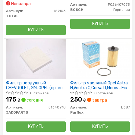
Невозврат
Артикул:
F026407073
BOSCH
Германия
Артикул:
157103
TOTAL
КУПИТЬ
КУПИТЬ
Фильтр воздушный
Фильтр масляный Opel Astra
CHEVROLET, GM, OPEL (пр-во
H,Vectra C,Corsa D,Meriva, Fiat
Jakoparts)
Croma
0 отзывов
0 отзывов
175
250
₴
сегодня
₴
завтра
Артикул:
J1340910
Артикул:
L387
JAKOPARTS
Purflux
КУПИТЬ
КУПИТЬ