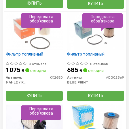
КУПИТЬ
КУПИТЬ
Передплата
Передплата
обов'язкова
обов'язкова
Фильтр топливный
Фильтр топливный
0 отзывов
0 отзывов
1 075
685
₴
сегодня
₴
сегодня
Артикул:
KX265D
Артикул:
ADG02369
MAHLE / KNECHT
BLUE PRINT
КУПИТЬ
КУПИТЬ
Передплата
обов'язкова