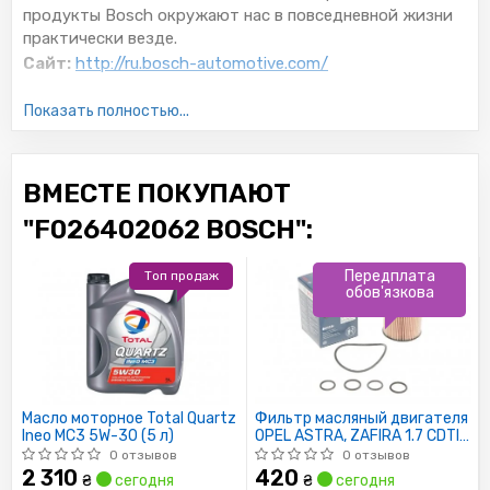
продукты Bosch окружают нас в повседневной жизни
практически везде.
Сайт:
http://ru.bosch-automotive.com/
Все запчасти BOSCH →
Показать полностью...
ВМЕСТЕ ПОКУПАЮТ
"F026402062 BOSCH":
Передплата
Топ продаж
обов'язкова
Масло моторное Total Quartz
Фильтр масляный двигателя
Ineo MC3 5W-30 (5 л)
OPEL ASTRA, ZAFIRA 1.7 CDTI
07- (пр-во BOSCH)
0 отзывов
0 отзывов
2 310
420
₴
сегодня
₴
сегодня