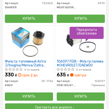
Артикул:
FE265D
Артикул:
4970
SHAFER
MEAT&DORIA
КУПИТЬ
КУПИТЬ
Передплата
обов'язкова
Фильтр топливный Astra
106097 FEBI - Фільтр палива
J/Insignia/Meriva/Zafira
#CHEVROLET/DAEWOO
1.3/1.6/2.0CDTi 10-
0 отзывов
0 отзывов
330
635
₴
срок 2 дн.
₴
завтра
Артикул:
DF-7746
Артикул:
106097
KAVO
FEBI BILSTEIN
Германия
КУПИТЬ
КУПИТЬ
Смотреть все аналоги ↓