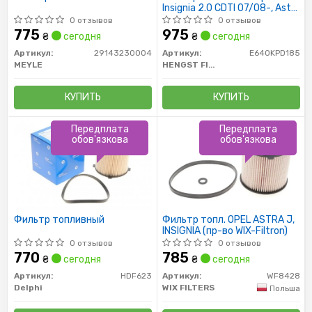
Insignia 2.0 CDTI 07/08-, Astra
-J 1.3-2.0 CDTI 12/09- SAAB
0 отзывов
0 отзывов
9-3 1.9TiD, 9-5 2.0TiD 01/10-
775
975
₴
сегодня
₴
сегодня
Артикул:
29143230004
Артикул:
E640KPD185
MEYLE
HENGST FILTER
КУПИТЬ
КУПИТЬ
Передплата
Передплата
обов'язкова
обов'язкова
Фильтр топливный
Фильтр топл. OPEL ASTRA J,
INSIGNIA (пр-во WIX-Filtron)
0 отзывов
0 отзывов
770
785
₴
сегодня
₴
сегодня
Артикул:
HDF623
Артикул:
WF8428
Delphi
WIX FILTERS
Польша