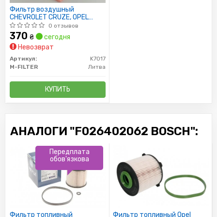
Фильтр воздушный
CHEVROLET CRUZE, OPEL
ASTRA J 09- (пр-во M-
0 отзывов
FILTER)
370
₴
сегодня
Невозврат
Артикул:
K7017
M-FILTER
Литва
КУПИТЬ
АНАЛОГИ "F026402062 BOSCH":
Передплата
обов'язкова
Фильтр топливный
Фильтр топливный Opel