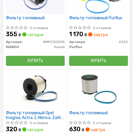
Фильтр топливный
Фильтр топливный Purflux
0 отзывов
0 отзывов
355
1 170
₴
сегодня
₴
завтра
Артикул:
MMF030008
Артикул:
C525
MANDO
Корея
Purflux
КУПИТЬ
КУПИТЬ
Фильтр топливный Opel
Фильтр топливный
Insignia, Astra J, Meriva, Zafira,
Cruze, Malibu, Orlando,
0 отзывов
0 отзывов
320
630
₴
сегодня
₴
завтра