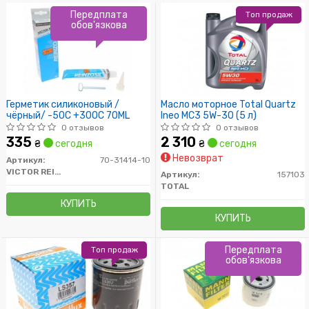
Передплата
Топ продаж
обов'язкова
Герметик силиконовый /
Масло моторное Total Quartz
чёрный/ -50C +300C 70ML
Ineo MC3 5W-30 (5 л)
0 отзывов
0 отзывов
335
2 310
₴
сегодня
₴
сегодня
Невозврат
Артикул:
70-31414-10
VICTOR REINZ
Артикул:
157103
TOTAL
КУПИТЬ
КУПИТЬ
Передплата
Топ продаж
обов'язкова