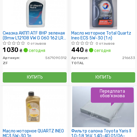
Смазка АКПП ATF 8HP зеленая
Масло моторное Total Quartz
(Bmw L12108 VW G 060 162 LR
Ineo ECS 5W-30 (1 л)
023288) 1L
0 отзывов
0 отзывов
1 030
440
₴
сегодня
₴
сегодня
Артикул:
S671090312
Артикул:
216633
ZF
TOTAL
КУПИТЬ
КУПИТЬ
Передплата
обов'язкова
Масло моторное QUARTZ INEO
Фильтр салона Toyota Yaris II
MC3 5W-30 1л
1.0-1.8 16V, 1.4D-4D 01/06-