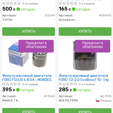
0 отзывов
0 отзывов
500
165
₴
сегодня
₴
сегодня
Артикул:
213769
Артикул:
M110475
TOTAL
Denckermann
КУПИТЬ
КУПИТЬ
Передплата
Передплата
обов'язкова
обов'язкова
Фильтр масляный двигателя
Фильтр масляный двигателя
FORD FOCUS II, III 04-, MONDEO
FORD 1.0-2.0 EcoBoost 10- (пр-
IV, V 07- (пр-во KNECHT-MAHLE)
во WIX-FILTERS)
0 отзывов
0 отзывов
395
285
₴
сегодня
₴
сегодня
Артикул:
OC1063
Артикул:
WL7510
MAHLE / KNECHT
WIX FILTERS
Польша
КУПИТЬ
КУПИТЬ