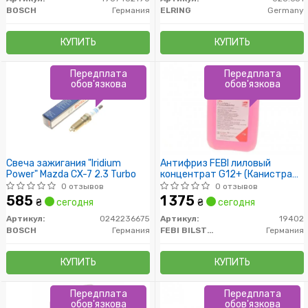
BOSCH
Германия
ELRING
Germany
КУПИТЬ
КУПИТЬ
Передплата
Передплата
обов'язкова
обов'язкова
Свеча зажигания "Iridium
Антифриз FEBI лиловый
Power" Mazda CX-7 2.3 Turbo
концентрат G12+ (Канистра
5л)
0 отзывов
0 отзывов
585
1 375
₴
сегодня
₴
сегодня
Артикул:
0242236675
Артикул:
19402
BOSCH
Германия
FEBI BILSTEIN
Германия
КУПИТЬ
КУПИТЬ
Передплата
Передплата
обов'язкова
обов'язкова