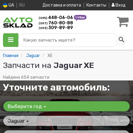
UA
RU
Доставка и оплата
Контакты
Вход
448-06-06
(095)
760-80-88
(097)
309-89-89
(093)
Какую запчасть ищете?
Главная
Jaguar
XE
Запчасти на
Jaguar XE
Найдено 654 запчасти
Уточните автомобиль:
Выберите год
Jaguar