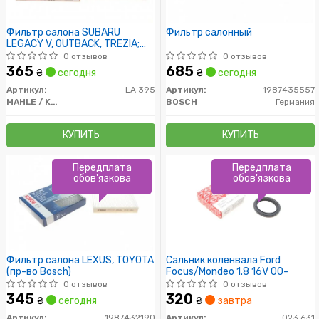
Фильтр салона SUBARU
Фильтр салонный
LEGACY V, OUTBACK, TREZIA;
TOYOTA AURIS, AVENSIS
0 отзывов
0 отзывов
365
685
₴
сегодня
₴
сегодня
Артикул:
LA 395
Артикул:
1987435557
MAHLE / KNECHT
BOSCH
Германия
КУПИТЬ
КУПИТЬ
Передплата
Передплата
обов'язкова
обов'язкова
Фильтр салона LEXUS, TOYOTA
Сальник коленвала Ford
(пр-во Bosch)
Focus/Mondeo 1.8 16V 00-
0 отзывов
0 отзывов
345
320
₴
сегодня
₴
завтра
Артикул:
1987432190
Артикул:
023.631