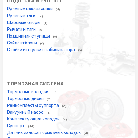
ПОДВЕСКА И РУЛЕВОЕ
Рулевые наконечники
(4)
Рулевые тяги
(2)
Шаровые опоры
(1)
Рычаги и тяги
(8)
Подшипник ступицы
(6)
Сайлентблоки
(6)
Стойки и втулки стабилизатора
(6)
ТОРМОЗНАЯ СИСТЕМА
Тормозные колодки
(50)
Тормозные диски
(11)
Ремкомплекты суппорта
(2)
Вакуумный насос
(1)
Комплектующие колодок
(4)
Суппорт
(44)
Датчик износа тормозных колодок
(4)