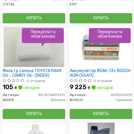
TOTAL
ERT
КУПИТЬ
КУПИТЬ
Передплата
Передплата
обов'язкова
обов'язкова
Фильтр салона TOYOTA RAV4
Аккумулятор 80Ah-12v BOSCH
06-, CAMRY 06- (RIDER)
AGM (S5A11)
(315x175x190),R,EN800
0 отзывов
0 отзывов
105
9 225
₴
сегодня
₴
сегодня
Артикул:
RD.61J6WP9290
Артикул:
0092S5A110
RIDER
Венгрия
BOSCH
Германия
КУПИТЬ
КУПИТЬ