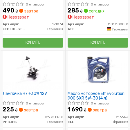
0 отзывов
0 отзывов
490
285
₴
завтра
₴
сегодня
Невозврат
Невозврат
Артикул:
171874
Артикул:
11817100081
FEBI BILSTEIN
Германия
ATE
Германия
КУПИТЬ
КУПИТЬ
Лампочка H7 +30% 12V
Масло моторное Elf Evolution
900 SXR 5W-30 (4 л)
0 отзывов
0 отзывов
225
1 690
₴
завтра
₴
завтра
Артикул:
12972 PRC1
Артикул:
216643
PHILIPS
Германия
ELF
Франция