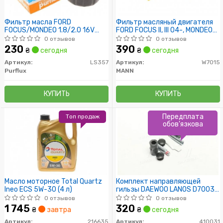
Фильтр масла FORD
Фильтр масляный двигателя
FOCUS/MONDEO 1.8/2.0 16V
FORD FOCUS II, III 04-, MONDEO
11/02-
IV, V 07- (пр-во MANN)
0 отзывов
0 отзывов
230
390
₴
сегодня
₴
сегодня
Артикул:
LS357
Артикул:
W7015
Purflux
MANN
КУПИТЬ
КУПИТЬ
Передплата
Топ продаж
обов'язкова
Масло моторное Total Quartz
Комплект направляющей
Ineo ECS 5W-30 (4 л)
гильзы DAEWOO LANOS D7003C
(пр-во ERT)
0 отзывов
0 отзывов
1 745
320
₴
завтра
₴
сегодня
Артикул:
216635
Артикул:
410031