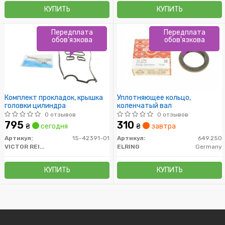
КУПИТЬ
КУПИТЬ
Передплата
Передплата
обов'язкова
обов'язкова
Комплект прокладок, крышка
Уплотняющее кольцо,
головки цилиндра
коленчатый вал
0 отзывов
0 отзывов
795
310
₴
сегодня
₴
завтра
Артикул:
15-42391-01
Артикул:
649.250
VICTOR REINZ
ELRING
Germany
КУПИТЬ
КУПИТЬ