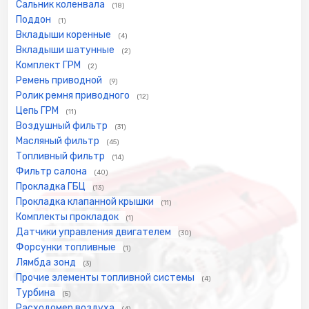
Сальник коленвала
(18)
Поддон
(1)
Вкладыши коренные
(4)
Вкладыши шатунные
(2)
Комплект ГРМ
(2)
Ремень приводной
(9)
Ролик ремня приводного
(12)
Цепь ГРМ
(11)
Воздушный фильтр
(31)
Масляный фильтр
(45)
Топливный фильтр
(14)
Фильтр салона
(40)
Прокладка ГБЦ
(13)
Прокладка клапанной крышки
(11)
Комплекты прокладок
(1)
Датчики управления двигателем
(30)
Форсунки топливные
(1)
Лямбда зонд
(3)
Прочие элементы топливной системы
(4)
Турбина
(5)
Расходомер воздуха
(4)