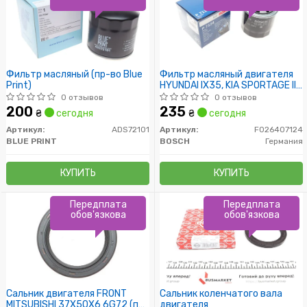
Фильтр масляный (пр-во Blue
Фильтр масляный двигателя
Print)
HYUNDAI IX35, KIA SPORTAGE III,
IV 1.6-2.0 10- (пр-во BOSCH)
0 отзывов
0 отзывов
200
235
₴
сегодня
₴
сегодня
Артикул:
ADS72101
Артикул:
F026407124
BLUE PRINT
BOSCH
Германия
КУПИТЬ
КУПИТЬ
Передплата
Передплата
обов'язкова
обов'язкова
Сальник двигателя FRONT
Сальник коленчатого вала
MITSUBISHI 37X50X6 6G72 (пр-
двигателя