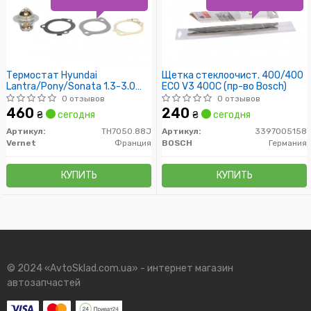
Термостат Hyundai
Щетка стеклоочист. 400/400
Lantra/Pony/Sonata 1.3-3.0
ECO V3 400C (пр-во Bosch)
85-02/ Kia
0 отзывов
0 отзывов
Carens/Rio/Sportage 1.3-2.0
460
240
₴
сегодня
₴
сегодня
94-03 (88C)
Артикул:
TH7050.88J
Артикул:
3397005158
Vernet
Франция
BOSCH
Германия
КУПИТЬ
КУПИТЬ
© 2024 «AvtoSklad.com.ua» - интернет магазин
автозапчастей