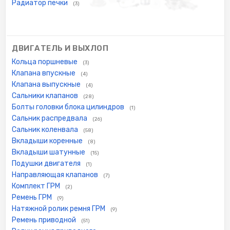
Радиатор печки
(3)
ДВИГАТЕЛЬ И ВЫХЛОП
Кольца поршневые
(3)
Клапана впускные
(4)
Клапана выпускные
(4)
Сальники клапанов
(28)
Болты головки блока цилиндров
(1)
Сальник распредвала
(26)
Сальник коленвала
(58)
Вкладыши коренные
(8)
Вкладыши шатунные
(15)
Подушки двигателя
(1)
Направляющая клапанов
(7)
Комплект ГРМ
(2)
Ремень ГРМ
(9)
Натяжной ролик ремня ГРМ
(9)
Ремень приводной
(51)