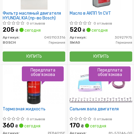
Фильтр масляный двигателя
Масло в АКПП 1л CVT
HYUNDAI, KIA (пр-во Bosch)
0 отзывов
0 отзывов
205
520
₴
сегодня
₴
сегодня
Артикул:
0451103316
Артикул:
30927975
BOSCH
Германия
SWAG
Германия
КУПИТЬ
КУПИТЬ
Передплата
Передплата
обов'язкова
обов'язкова
Тормозная жидкость
Сальник вала двигателя
0 отзывов
0 отзывов
360
170
₴
сегодня
₴
сегодня
Артикул:
PFB401SE
Артикул:
81-53246-00