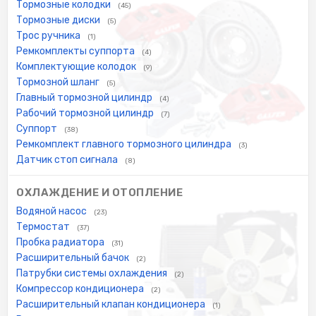
Тормозные колодки
(45)
Тормозные диски
(5)
Трос ручника
(1)
Ремкомплекты суппорта
(4)
Комплектующие колодок
(9)
Тормозной шланг
(5)
Главный тормозной цилиндр
(4)
Рабочий тормозной цилиндр
(7)
Суппорт
(38)
Ремкомплект главного тормозного цилиндра
(3)
Датчик стоп сигнала
(8)
ОХЛАЖДЕНИЕ И ОТОПЛЕНИЕ
Водяной насос
(23)
Термостат
(37)
Пробка радиатора
(31)
Расширительный бачок
(2)
Патрубки системы охлаждения
(2)
Компрессор кондиционера
(2)
Расширительный клапан кондиционера
(1)