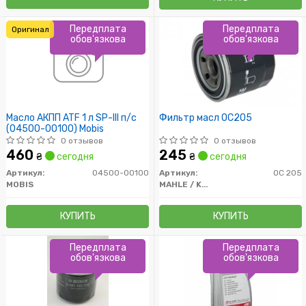
Передплата
Передплата
Оригинал
обов'язкова
обов'язкова
Масло АКПП ATF 1 л SP-III п/с
Фильтр масл OC205
(04500-00100) Mobis
0 отзывов
0 отзывов
460
245
₴
сегодня
₴
сегодня
Артикул:
04500-00100
Артикул:
OC 205
MOBIS
MAHLE / KNECHT
КУПИТЬ
КУПИТЬ
Передплата
Передплата
обов'язкова
обов'язкова