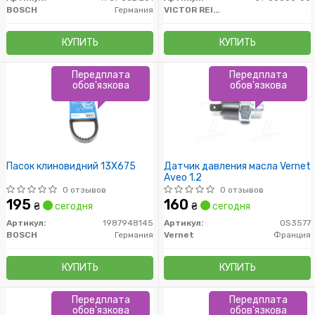
BOSCH
Германия
VICTOR REINZ
КУПИТЬ
КУПИТЬ
Передплата
Передплата
обов'язкова
обов'язкова
Пасок клиновидний 13X675
Датчик давления масла Vernet
Aveo 1.2
0 отзывов
0 отзывов
195
160
₴
сегодня
₴
сегодня
Артикул:
1987948145
Артикул:
OS3577
BOSCH
Германия
Vernet
Франция
КУПИТЬ
КУПИТЬ
Передплата
Передплата
обов'язкова
обов'язкова