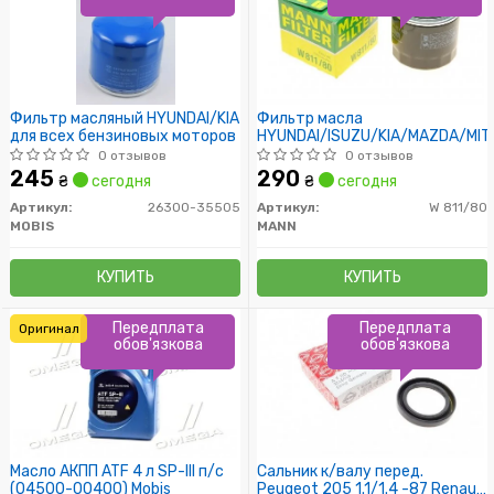
Фильтр масляный HYUNDAI/KIA
Фильтр масла
для всех бензиновых моторов
HYUNDAI/ISUZU/KIA/MAZDA/MIT
0 отзывов
0 отзывов
245
290
₴
сегодня
₴
сегодня
Артикул:
26300-35505
Артикул:
W 811/80
MOBIS
MANN
КУПИТЬ
КУПИТЬ
Передплата
Передплата
Оригинал
обов'язкова
обов'язкова
Масло АКПП ATF 4 л SP-III п/с
Сальник к/валу перед.
(04500-00400) Mobis
Peugeot 205 1.1/1.4 -87 Renault