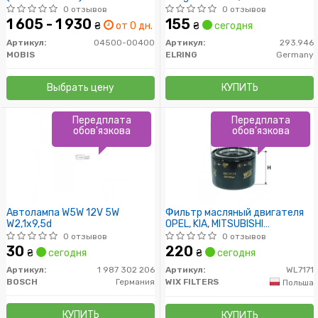
Clio 1.2, 4Cyl., Mot.C3G-720/
0 отзывов
0 отзывов
92-/95-
1 605 - 1 930
155
₴
от 0 дн.
₴
сегодня
Артикул:
04500-00400
Артикул:
293.946
MOBIS
ELRING
Germany
Выбрать цену
КУПИТЬ
Передплата
Передплата
обов'язкова
обов'язкова
Автолампа W5W 12V 5W
Фильтр масляный двигателя
W2,1x9,5d
OPEL, KIA, MITSUBISHI
WL7171/OP617 (пр-во WIX-
0 отзывов
0 отзывов
Filtron)
30
220
₴
сегодня
₴
сегодня
Артикул:
1 987 302 206
Артикул:
WL7171
BOSCH
Германия
WIX FILTERS
Польша
КУПИТЬ
КУПИТЬ