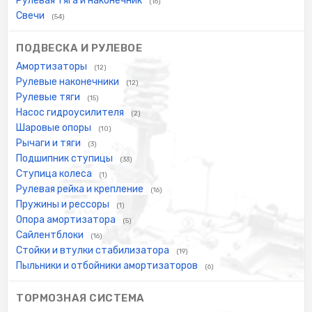
Рулевая тяга и наконечник
(16)
Свечи
(54)
ПОДВЕСКА И РУЛЕВОЕ
Амортизаторы
(12)
Рулевые наконечники
(12)
Рулевые тяги
(15)
Насос гидроусилителя
(2)
Шаровые опоры
(10)
Рычаги и тяги
(3)
Подшипник ступицы
(33)
Ступица колеса
(1)
Рулевая рейка и крепление
(16)
Пружины и рессоры
(1)
Опора амортизатора
(5)
Сайлентблоки
(16)
Стойки и втулки стабилизатора
(19)
Пыльники и отбойники амортизаторов
(6)
ТОРМОЗНАЯ СИСТЕМА