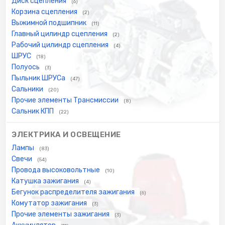
Диск сцепления
(6)
Корзина сцепления
(2)
Выжимной подшипник
(11)
Главный цилиндр сцепления
(2)
Рабочий цилиндр сцепления
(4)
ШРУС
(18)
Полуось
(3)
Пыльник ШРУСа
(47)
Сальники
(20)
Прочие элементы Трансмиссии
(8)
Сальник КПП
(22)
ЭЛЕКТРИКА И ОСВЕЩЕНИЕ
Лампы
(83)
Свечи
(54)
Провода высоковольтные
(10)
Катушка зажигания
(4)
Бегунок распределителя зажигания
(6)
Комутатор зажигания
(3)
Прочие элементы зажигания
(3)