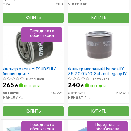
TRW
США
VICTOR REINZ
КУПИТЬ
КУПИТЬ
Передплата
обов'язкова
Фильтр масла MITSUBISHI /
Фильтр масляный Hyundai IX
бензин.двиг./
35 2.0 01/10-Subaru Legacy IV
3.0 09/03-/Kia Rio 1.4 11-
0 отзывов
0 отзывов
265
240
₴
сегодня
₴
сегодня
Артикул:
OC 230
Артикул:
H13W01
MAHLE / KNECHT
HENGST FILTER
КУПИТЬ
КУПИТЬ
Передплата
Передплата
обов'язкова
обов'язкова