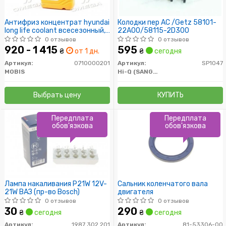
Антифриз концентрат hyundai
Колодки пер AC /Getz 58101-
long life coolant всесезонный,
22A00/58115-2D300
2л
0 отзывов
0 отзывов
920 - 1 415
595
₴
от 1 дн.
₴
сегодня
Артикул:
0710000201
Артикул:
SP1047
MOBIS
Hi-Q (SANGSIN)
Выбрать цену
КУПИТЬ
Передплата
Передплата
обов'язкова
обов'язкова
Лампа накаливания P21W 12V-
Сальник коленчатого вала
21W ВАЗ (пр-во Bosch)
двигателя
0 отзывов
0 отзывов
30
290
₴
сегодня
₴
сегодня
Артикул:
1987 302 201
Артикул:
81-53306-00