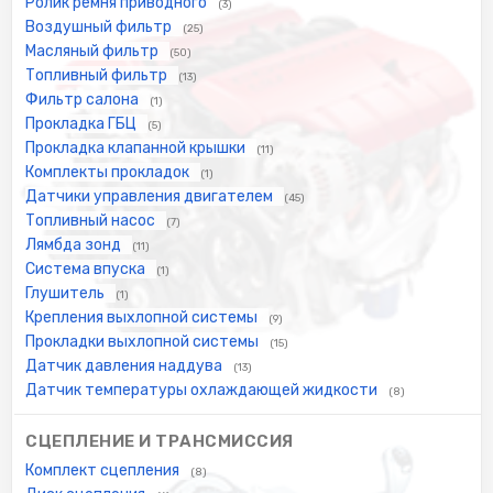
Ролик ремня приводного
(3)
Воздушный фильтр
(25)
Масляный фильтр
(50)
Топливный фильтр
(13)
Фильтр салона
(1)
Прокладка ГБЦ
(5)
Прокладка клапанной крышки
(11)
Комплекты прокладок
(1)
Датчики управления двигателем
(45)
Топливный насос
(7)
Лямбда зонд
(11)
Система впуска
(1)
Глушитель
(1)
Крепления выхлопной системы
(9)
Прокладки выхлопной системы
(15)
Датчик давления наддува
(13)
Датчик температуры охлаждающей жидкости
(8)
СЦЕПЛЕНИЕ И ТРАНСМИССИЯ
Комплект сцепления
(8)