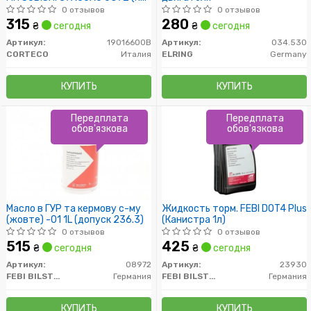
во Corteco)
0 отзывов
0 отзывов
315
280
₴
сегодня
₴
сегодня
Артикул:
19016600B
Артикул:
034.530
CORTECO
Италия
ELRING
Germany
КУПИТЬ
КУПИТЬ
Передплата
Передплата
обов'язкова
обов'язкова
Масло в ГУР та кермову с-му
Жидкость торм. FEBI DOT4 Plus
(жовте) -01 1L (допуск 236.3)
(Канистра 1л)
0 отзывов
0 отзывов
515
425
₴
сегодня
₴
сегодня
Артикул:
08972
Артикул:
23930
FEBI BILSTEIN
Германия
FEBI BILSTEIN
Германия
КУПИТЬ
КУПИТЬ