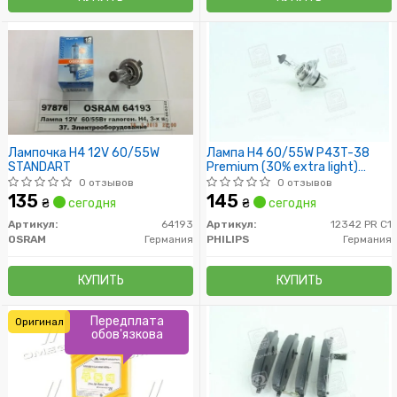
Лампочка H4 12V 60/55W
Лампа H4 60/55W P43T-38
STANDART
Premium (30% extra light)
упаковка коробка
0 отзывов
0 отзывов
135
145
₴
сегодня
₴
сегодня
Артикул:
64193
Артикул:
12342 PR C1
OSRAM
Германия
PHILIPS
Германия
КУПИТЬ
КУПИТЬ
Передплата
Оригинал
обов'язкова