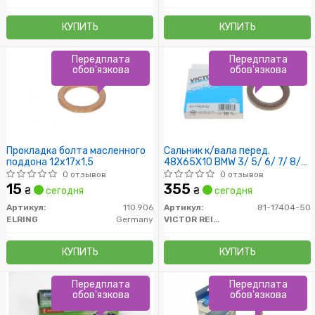
КУПИТЬ
КУПИТЬ
Передплата
Передплата
обов'язкова
обов'язкова
Прокладка болта масленного
Сальник к/вала перед.
поддона 12x17x1,5
48X65X10 BMW 3/ 5/ 6/ 7/ 8/
Х5/ Z3 2,0-2,7 M20 2,0/2,5
0 отзывов
0 отзывов
M50 2,4// Citroen CХ// Opel
15
355
₴
сегодня
₴
сегодня
Omega B 1.7-4.4 10.75-
Артикул:
110.906
Артикул:
81-17404-50
ELRING
Germany
VICTOR REINZ
КУПИТЬ
КУПИТЬ
Передплата
Передплата
обов'язкова
обов'язкова