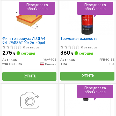
Передплата
Передплата
обов'язкова
обов'язкова
Фильтр воздуха AUDI A4
Тормозная жидкость
94-,PASSAT 10/96-: Opel
2.3D/TD, 3.0-3.6 24V
0 отзывов
0 отзывов
10/86-,FRONTERA A 2.0-2.8TD
275
360
₴
сегодня
₴
сегодня
92-
Артикул:
WA9405
Артикул:
PFB401SE
WIX FILTERS
TRW
США
Польша
КУПИТЬ
КУПИТЬ
Передплата
обов'язкова