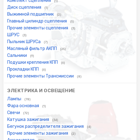
Комплект сцепления
(1)
Диск сцепления
(1)
Выжимной подшипник
(2)
Главный цилиндр сцепления
(5)
Прочие элементы сцепления
(3)
ШРУС
(3)
Пыльник ШРУСа
(7)
Масляный фильтр АКПП
(25)
Сальники
(9)
Подушки крепления КПП
(6)
Прокладки КПП
(6)
Прочие элементы Трансмиссии
(8)
ЭЛЕКТРИКА И ОСВЕЩЕНИЕ
Лампы
(78)
Фара основная
(1)
Свечи
(72)
Катушка зажигания
(34)
Бегунок распределителя зажигания
(4)
Прочие элементы зажигания
(2)