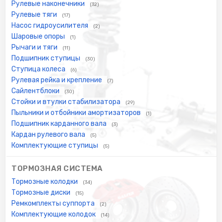
Рулевые наконечники
(32)
Рулевые тяги
(17)
Насос гидроусилителя
(2)
Шаровые опоры
(1)
Рычаги и тяги
(11)
Подшипник ступицы
(30)
Ступица колеса
(6)
Рулевая рейка и крепление
(7)
Сайлентблоки
(30)
Стойки и втулки стабилизатора
(29)
Пыльники и отбойники амортизаторов
(1)
Подшипник карданного вала
(3)
Кардан рулевого вала
(5)
Комплектующие ступицы
(5)
ТОРМОЗНАЯ СИСТЕМА
Тормозные колодки
(34)
Тормозные диски
(15)
Ремкомплекты суппорта
(2)
Комплектующие колодок
(14)