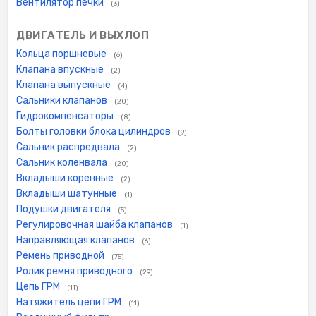
Вентилятор печки
(3)
ДВИГАТЕЛЬ И ВЫХЛОП
Кольца поршневые
(6)
Клапана впускные
(2)
Клапана выпускные
(4)
Сальники клапанов
(20)
Гидрокомпенсаторы
(8)
Болты головки блока цилиндров
(9)
Сальник распредвала
(2)
Сальник коленвала
(20)
Вкладыши коренные
(2)
Вкладыши шатунные
(1)
Подушки двигателя
(5)
Регулировочная шайба клапанов
(1)
Направляющая клапанов
(6)
Ремень приводной
(75)
Ролик ремня приводного
(29)
Цепь ГРМ
(11)
Натяжитель цепи ГРМ
(11)