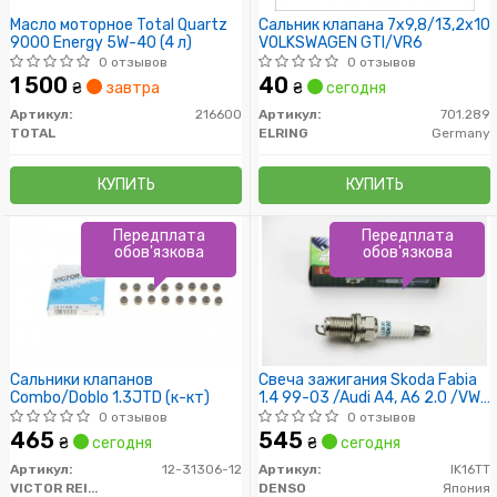
Масло моторное Total Quartz
Сальник клапана 7x9,8/13,2x10
9000 Energy 5W-40 (4 л)
VOLKSWAGEN GTI/VR6
0 отзывов
0 отзывов
1 500
40
₴
завтра
₴
сегодня
Артикул:
216600
Артикул:
701.289
TOTAL
ELRING
Germany
КУПИТЬ
КУПИТЬ
Передплата
Передплата
обов'язкова
обов'язкова
Сальники клапанов
Свеча зажигания Skoda Fabia
Combo/Doblo 1.3JTD (к-кт)
1.4 99-03 /Audi A4, A6 2.0 /VW
Passat B5 2.0
0 отзывов
0 отзывов
465
545
₴
сегодня
₴
сегодня
Артикул:
12-31306-12
Артикул:
IK16TT
VICTOR REINZ
DENSO
Япония