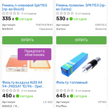
Ремень п-клиновой 5pk1165
Ремень поликлин. 5PK1153 (пр-
(пр-во Bosch)
во Gates)
0 отзывов
0 отзывов
335
530
₴
сегодня
₴
сегодня
Артикул:
1987947841
Артикул:
5PK1153
BOSCH
Германия
Gates
Бельгия
КУПИТЬ
КУПИТЬ
Передплата
обов'язкова
Фильтр воздуха AUDI A4
Фильтр топливный
94-,PASSAT 10/96-: Opel
2.3D/TD, 3.0-3.6 24V
0 отзывов
0 отзывов
10/86-,FRONTERA A 2.0-2.8TD
450
645
₴
сегодня
₴
сегодня
92-
Артикул:
LX 622
Артикул:
EP165
MAHLE / KNECHT
Purflux