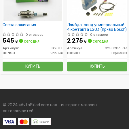
Свеча зажигания
Лямбда-зонд универсальный
4 контакта LS03 (пр-во Bosch)
0 отзывов
0 отзывов
545
2 275
₴
сегодня
₴
сегодня
Артикул:
IK20TT
Артикул:
0258986503
DENSO
Япония
BOSCH
Германия
КУПИТЬ
КУПИТЬ
© 2024 «AvtoSklad.com.ua» - интернет магазин
автозапчастей