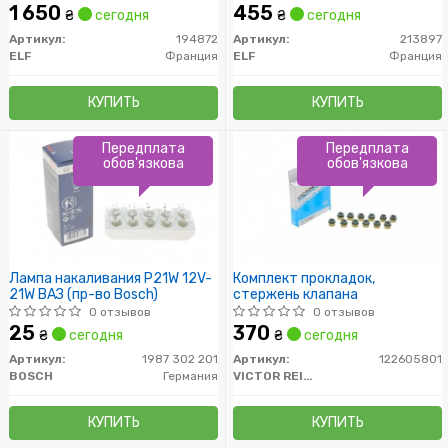
1 650
455
₴
сегодня
₴
сегодня
Артикул:
194872
Артикул:
213897
ELF
Франция
ELF
Франция
КУПИТЬ
КУПИТЬ
Передплата
Передплата
обов'язкова
обов'язкова
Лампа накаливания P21W 12V-
Комплект прокладок,
21W ВАЗ (пр-во Bosch)
стержень клапана
0 отзывов
0 отзывов
25
370
₴
сегодня
₴
сегодня
Артикул:
1987 302 201
Артикул:
122605801
BOSCH
Германия
VICTOR REINZ
КУПИТЬ
КУПИТЬ