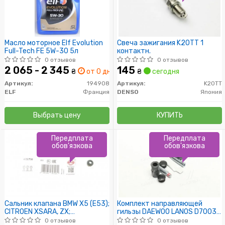
Масло моторное Elf Evolution
Свеча зажигания K20TT 1
Full-Tech FE 5W-30 5л
контактн.
0 отзывов
0 отзывов
2 065 - 2 345
145
₴
от 0 дн.
₴
сегодня
Артикул:
194908
Артикул:
K20TT
ELF
Франция
DENSO
Япония
Выбрать цену
КУПИТЬ
Передплата
Передплата
обов'язкова
обов'язкова
Сальник клапана BMW X5 (E53);
Комплект направляющей
CITROEN XSARA, ZX;
гильзы DAEWOO LANOS D7003C
CHEVROLET LACETTI
(пр-во ERT)
0 отзывов
0 отзывов