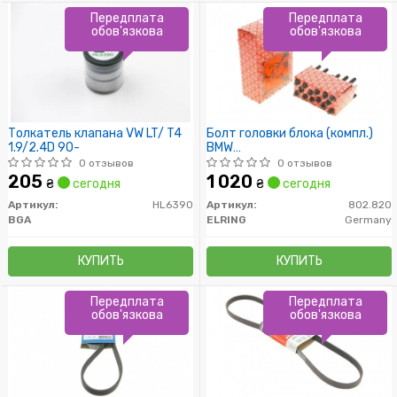
Передплата
Передплата
обов'язкова
обов'язкова
Толкатель клапана VW LT/ T4
Болт головки блока (компл.)
1.9/2.4D 90-
BMW
M52B20/M52B25/M52B28
0 отзывов
0 отзывов
(110MM) (пр-во Elring)
205
1 020
₴
сегодня
₴
сегодня
Артикул:
HL6390
Артикул:
802.820
BGA
ELRING
Germany
КУПИТЬ
КУПИТЬ
Передплата
Передплата
обов'язкова
обов'язкова