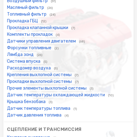
Воздушный фильтр
(51)
Масляный фильтр
(26)
Топливный фильтр
(24)
Прокладка ГБЦ
(12)
Прокладка клапанной крышки
(7)
Комплекты прокладок
(4)
Датчики управления двигателем
(68)
Форсунки топливные
(2)
Лямбда зонд
(26)
Система впуска
(5)
Расходомер воздуха
(5)
Крепления выхлопной системы
(7)
Прокладки выхлопной системы
(7)
Прочие элементы выхлопной системы
(3)
Датчик температуры охлаждающей жидкости
(10)
Крышка бензобака
(3)
Датчик температуры топлива
(1)
Датчик давления топлива
(4)
СЦЕПЛЕНИЕ И ТРАНСМИССИЯ