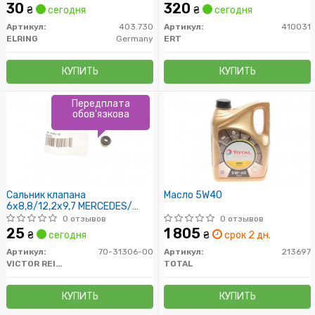
30
320
₴
сегодня
₴
сегодня
Артикул:
403.730
Артикул:
410031
ELRING
Germany
ERT
КУПИТЬ
КУПИТЬ
Передплата
обов'язкова
Сальник клапана
Масло 5W40
6x8,8/12,2x9,7 MERCEDES/
OPEL/ AUDI
0 отзывов
0 отзывов
25
1 805
₴
сегодня
₴
срок 2 дн.
Артикул:
70-31306-00
Артикул:
213697
VICTOR REINZ
TOTAL
КУПИТЬ
КУПИТЬ