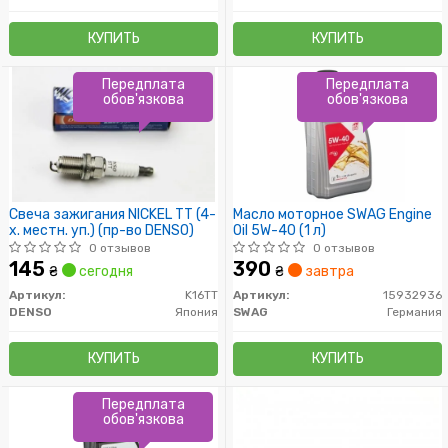
КУПИТЬ
КУПИТЬ
Передплата
Передплата
обов'язкова
обов'язкова
Свеча зажигания NICKEL TT (4-
Масло моторное SWAG Engine
х. местн. уп.) (пр-во DENSO)
Oil 5W-40 (1 л)
0 отзывов
0 отзывов
145
390
₴
сегодня
₴
завтра
Артикул:
K16TT
Артикул:
15932936
DENSO
Япония
SWAG
Германия
КУПИТЬ
КУПИТЬ
Передплата
обов'язкова