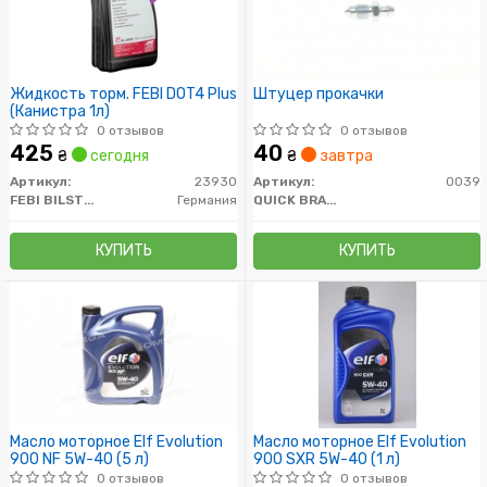
Жидкость торм. FEBI DOT4 Plus
Штуцер прокачки
(Канистра 1л)
0 отзывов
0 отзывов
425
40
₴
сегодня
₴
завтра
Артикул:
23930
Артикул:
0039
FEBI BILSTEIN
Германия
QUICK BRAKE
КУПИТЬ
КУПИТЬ
Масло моторное Elf Evolution
Масло моторное Elf Evolution
900 NF 5W-40 (5 л)
900 SXR 5W-40 (1 л)
0 отзывов
0 отзывов